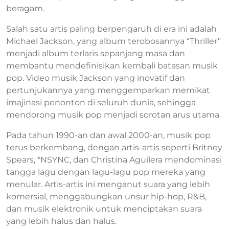
beragam.
Salah satu artis paling berpengaruh di era ini adalah
Michael Jackson, yang album terobosannya “Thriller”
menjadi album terlaris sepanjang masa dan
membantu mendefinisikan kembali batasan musik
pop. Video musik Jackson yang inovatif dan
pertunjukannya yang menggemparkan memikat
imajinasi penonton di seluruh dunia, sehingga
mendorong musik pop menjadi sorotan arus utama.
Pada tahun 1990-an dan awal 2000-an, musik pop
terus berkembang, dengan artis-artis seperti Britney
Spears, *NSYNC, dan Christina Aguilera mendominasi
tangga lagu dengan lagu-lagu pop mereka yang
menular. Artis-artis ini menganut suara yang lebih
komersial, menggabungkan unsur hip-hop, R&B,
dan musik elektronik untuk menciptakan suara
yang lebih halus dan halus.