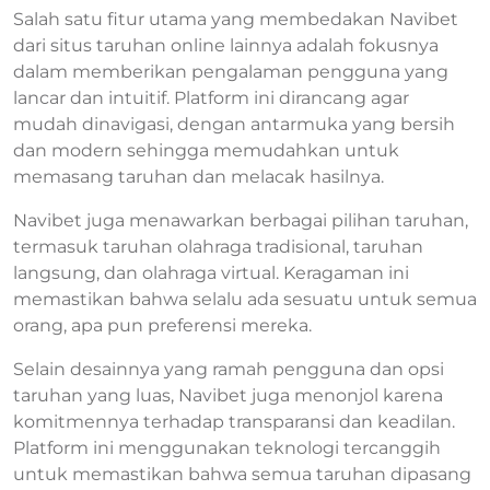
Salah satu fitur utama yang membedakan Navibet
dari situs taruhan online lainnya adalah fokusnya
dalam memberikan pengalaman pengguna yang
lancar dan intuitif. Platform ini dirancang agar
mudah dinavigasi, dengan antarmuka yang bersih
dan modern sehingga memudahkan untuk
memasang taruhan dan melacak hasilnya.
Navibet juga menawarkan berbagai pilihan taruhan,
termasuk taruhan olahraga tradisional, taruhan
langsung, dan olahraga virtual. Keragaman ini
memastikan bahwa selalu ada sesuatu untuk semua
orang, apa pun preferensi mereka.
Selain desainnya yang ramah pengguna dan opsi
taruhan yang luas, Navibet juga menonjol karena
komitmennya terhadap transparansi dan keadilan.
Platform ini menggunakan teknologi tercanggih
untuk memastikan bahwa semua taruhan dipasang