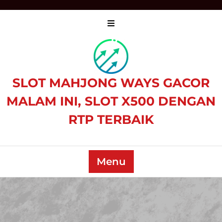
Skip
to
content
SLOT MAHJONG WAYS GACOR
MALAM INI, SLOT X500 DENGAN
RTP TERBAIK
Menu