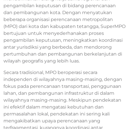
pengambilan keputusan di bidang perencanaan
dan pembangunan kota. Dengan menyatukan
beberapa organisasi perencanaan metropolitan
(MPO) dari kota dan kabupaten tetangga, SuperMPO
bertujuan untuk menyederhanakan proses
pengambilan keputusan, meningkatkan koordinasi
antar yurisdiksi yang berbeda, dan mendorong
pertumbuhan dan pembangunan berkelanjutan di
wilayah geografis yang lebih luas.
Secara tradisional, MPO beroperasi secara
independen di wilayahnya masing-masing, dengan
fokus pada perencanaan transportasi, penggunaan
lahan, dan pembangunan infrastruktur di dalam
wilayahnya masing-masing. Meskipun pendekatan
ini efektif dalam mengatasi kebutuhan dan
permasalahan lokal, pendekatan ini sering kali
mengakibatkan upaya perencanaan yang
terfragmentasi, kurangnya koordinasi antar