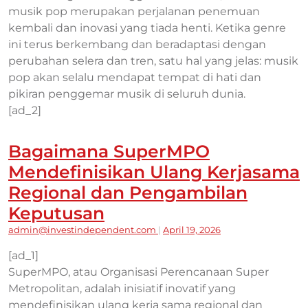
musik pop merupakan perjalanan penemuan
kembali dan inovasi yang tiada henti. Ketika genre
ini terus berkembang dan beradaptasi dengan
perubahan selera dan tren, satu hal yang jelas: musik
pop akan selalu mendapat tempat di hati dan
pikiran penggemar musik di seluruh dunia.
[ad_2]
Bagaimana SuperMPO
Mendefinisikan Ulang Kerjasama
Regional dan Pengambilan
Keputusan
admin@investindependent.com
|
April 19, 2026
[ad_1]
SuperMPO, atau Organisasi Perencanaan Super
Metropolitan, adalah inisiatif inovatif yang
mendefinisikan ulang kerja sama regional dan