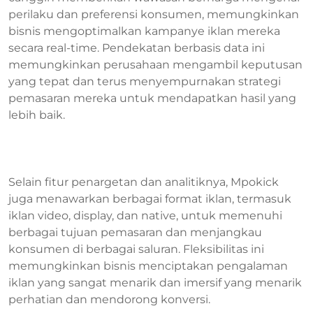
perilaku dan preferensi konsumen, memungkinkan
bisnis mengoptimalkan kampanye iklan mereka
secara real-time. Pendekatan berbasis data ini
memungkinkan perusahaan mengambil keputusan
yang tepat dan terus menyempurnakan strategi
pemasaran mereka untuk mendapatkan hasil yang
lebih baik.
Selain fitur penargetan dan analitiknya, Mpokick
juga menawarkan berbagai format iklan, termasuk
iklan video, display, dan native, untuk memenuhi
berbagai tujuan pemasaran dan menjangkau
konsumen di berbagai saluran. Fleksibilitas ini
memungkinkan bisnis menciptakan pengalaman
iklan yang sangat menarik dan imersif yang menarik
perhatian dan mendorong konversi.