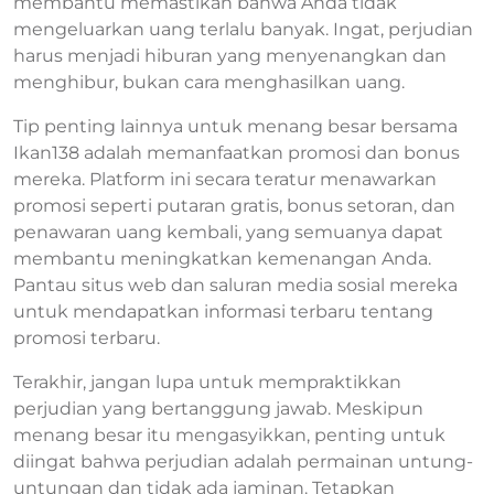
membantu memastikan bahwa Anda tidak
mengeluarkan uang terlalu banyak. Ingat, perjudian
harus menjadi hiburan yang menyenangkan dan
menghibur, bukan cara menghasilkan uang.
Tip penting lainnya untuk menang besar bersama
Ikan138 adalah memanfaatkan promosi dan bonus
mereka. Platform ini secara teratur menawarkan
promosi seperti putaran gratis, bonus setoran, dan
penawaran uang kembali, yang semuanya dapat
membantu meningkatkan kemenangan Anda.
Pantau situs web dan saluran media sosial mereka
untuk mendapatkan informasi terbaru tentang
promosi terbaru.
Terakhir, jangan lupa untuk mempraktikkan
perjudian yang bertanggung jawab. Meskipun
menang besar itu mengasyikkan, penting untuk
diingat bahwa perjudian adalah permainan untung-
untungan dan tidak ada jaminan. Tetapkan