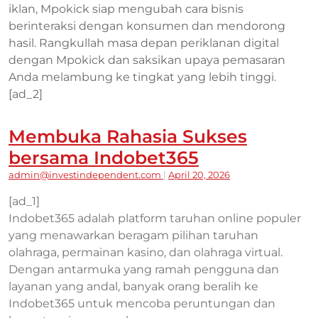
iklan, Mpokick siap mengubah cara bisnis
berinteraksi dengan konsumen dan mendorong
hasil. Rangkullah masa depan periklanan digital
dengan Mpokick dan saksikan upaya pemasaran
Anda melambung ke tingkat yang lebih tinggi.
[ad_2]
Membuka Rahasia Sukses
bersama Indobet365
admin@investindependent.com
|
April 20, 2026
[ad_1]
Indobet365 adalah platform taruhan online populer
yang menawarkan beragam pilihan taruhan
olahraga, permainan kasino, dan olahraga virtual.
Dengan antarmuka yang ramah pengguna dan
layanan yang andal, banyak orang beralih ke
Indobet365 untuk mencoba peruntungan dan