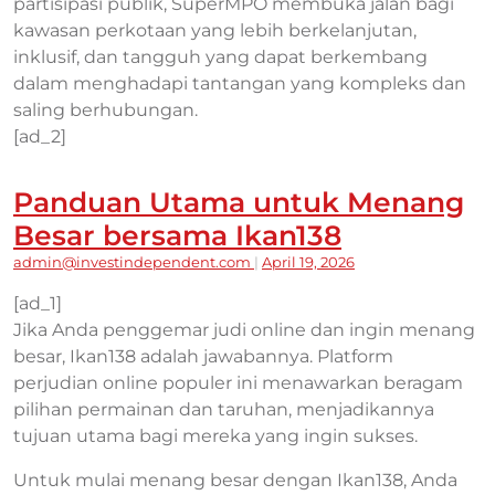
partisipasi publik, SuperMPO membuka jalan bagi
kawasan perkotaan yang lebih berkelanjutan,
inklusif, dan tangguh yang dapat berkembang
dalam menghadapi tantangan yang kompleks dan
saling berhubungan.
[ad_2]
Panduan Utama untuk Menang
Besar bersama Ikan138
admin@investindependent.com
|
April 19, 2026
[ad_1]
Jika Anda penggemar judi online dan ingin menang
besar, Ikan138 adalah jawabannya. Platform
perjudian online populer ini menawarkan beragam
pilihan permainan dan taruhan, menjadikannya
tujuan utama bagi mereka yang ingin sukses.
Untuk mulai menang besar dengan Ikan138, Anda