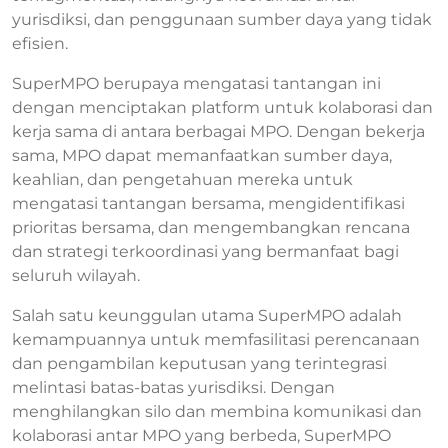
yurisdiksi, dan penggunaan sumber daya yang tidak
efisien.
SuperMPO berupaya mengatasi tantangan ini
dengan menciptakan platform untuk kolaborasi dan
kerja sama di antara berbagai MPO. Dengan bekerja
sama, MPO dapat memanfaatkan sumber daya,
keahlian, dan pengetahuan mereka untuk
mengatasi tantangan bersama, mengidentifikasi
prioritas bersama, dan mengembangkan rencana
dan strategi terkoordinasi yang bermanfaat bagi
seluruh wilayah.
Salah satu keunggulan utama SuperMPO adalah
kemampuannya untuk memfasilitasi perencanaan
dan pengambilan keputusan yang terintegrasi
melintasi batas-batas yurisdiksi. Dengan
menghilangkan silo dan membina komunikasi dan
kolaborasi antar MPO yang berbeda, SuperMPO