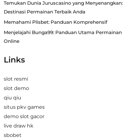
Temukan Dunia Juruscasino yang Menyenangkan:
Destinasi Permainan Terbaik Anda
Memahami Plisbet: Panduan Komprehensif
Menjelajahi Bunga99: Panduan Utama Permainan
Online
Links
slot resmi
slot demo
qiu qiu
situs pkv games
demo slot gacor
live draw hk
sbobet