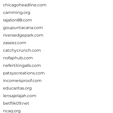
chicagoheadline.com
camming.org
rajalion88.com
goupuntacana.com
riversedgepark.com
zaseez.com
catchycrunch.com
nofaphub.com
nefertitingalls.com
patsyscreations.com
income4proof.com
educaritas.org
lensajelajah.com
betflik09.net
ncaq.org