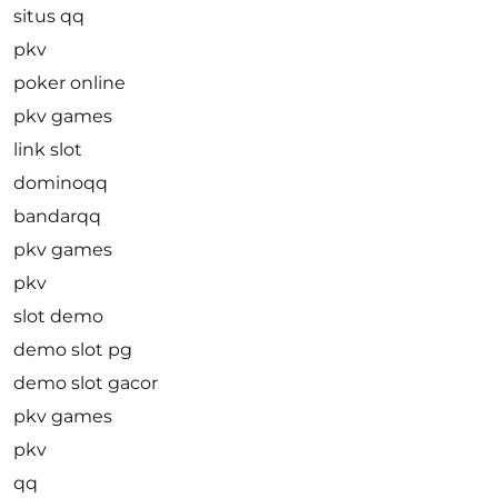
situs qq
pkv
poker online
pkv games
link slot
dominoqq
bandarqq
pkv games
pkv
slot demo
demo slot pg
demo slot gacor
pkv games
pkv
qq