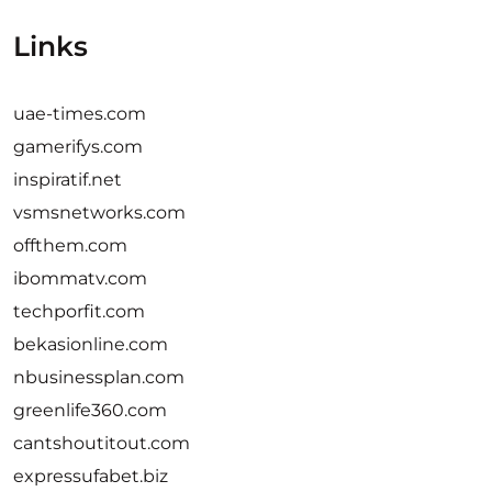
Links
uae-times.com
gamerifys.com
inspiratif.net
vsmsnetworks.com
offthem.com
ibommatv.com
techporfit.com
bekasionline.com
nbusinessplan.com
greenlife360.com
cantshoutitout.com
expressufabet.biz