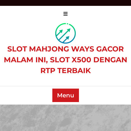
Skip
to
content
SLOT MAHJONG WAYS GACOR
MALAM INI, SLOT X500 DENGAN
RTP TERBAIK
Menu