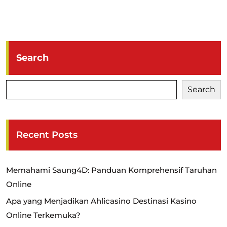
Search
Search
Recent Posts
Memahami Saung4D: Panduan Komprehensif Taruhan
Online
Apa yang Menjadikan Ahlicasino Destinasi Kasino
Online Terkemuka?