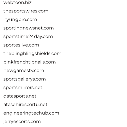
webtoon.biz
thesportswires.com
hyungpro.com
sportingnewsnet.com
sportstime24day.com
sporteslive.com
theblingblingshields.com
pinkfrenchtipnails.com
newgamestv.com
sportsgallerys.com
sportsmirrors.net
datasports.net
atasehirescortu.net
engineeringtechub.com
jerryescorts.com