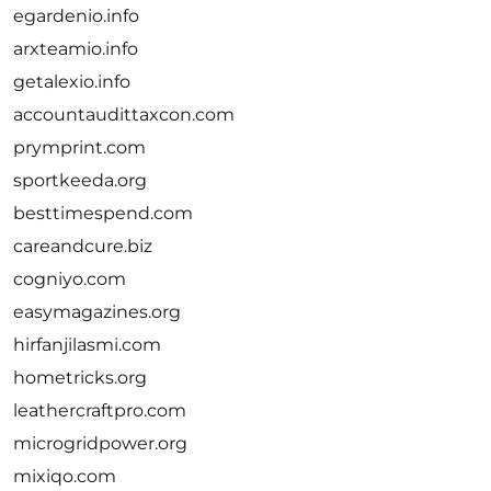
egardenio.info
arxteamio.info
getalexio.info
accountaudittaxcon.com
prymprint.com
sportkeeda.org
besttimespend.com
careandcure.biz
cogniyo.com
easymagazines.org
hirfanjilasmi.com
hometricks.org
leathercraftpro.com
microgridpower.org
mixiqo.com