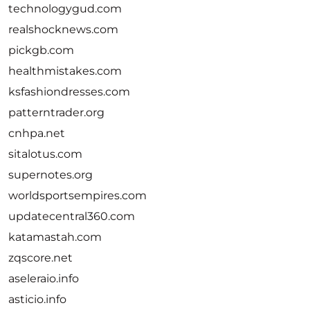
technologygud.com
realshocknews.com
pickgb.com
healthmistakes.com
ksfashiondresses.com
patterntrader.org
cnhpa.net
sitalotus.com
supernotes.org
worldsportsempires.com
updatecentral360.com
katamastah.com
zqscore.net
aseleraio.info
asticio.info