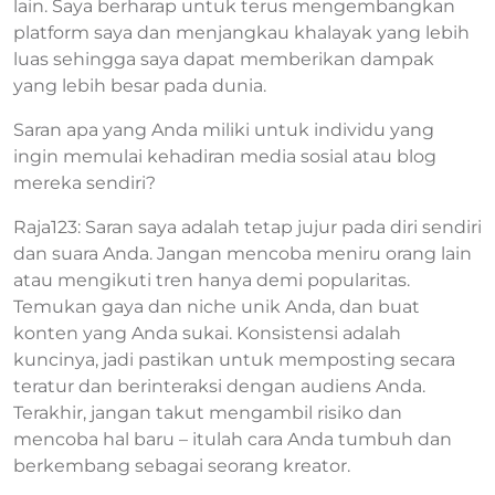
lain. Saya berharap untuk terus mengembangkan
platform saya dan menjangkau khalayak yang lebih
luas sehingga saya dapat memberikan dampak
yang lebih besar pada dunia.
Saran apa yang Anda miliki untuk individu yang
ingin memulai kehadiran media sosial atau blog
mereka sendiri?
Raja123: Saran saya adalah tetap jujur ​​pada diri sendiri
dan suara Anda. Jangan mencoba meniru orang lain
atau mengikuti tren hanya demi popularitas.
Temukan gaya dan niche unik Anda, dan buat
konten yang Anda sukai. Konsistensi adalah
kuncinya, jadi pastikan untuk memposting secara
teratur dan berinteraksi dengan audiens Anda.
Terakhir, jangan takut mengambil risiko dan
mencoba hal baru – itulah cara Anda tumbuh dan
berkembang sebagai seorang kreator.