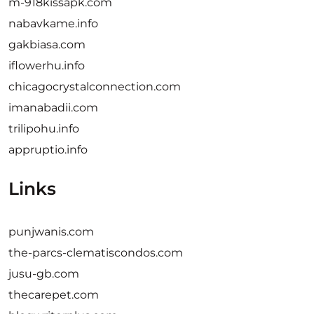
m-918kissapk.com
nabavkame.info
gakbiasa.com
iflowerhu.info
chicagocrystalconnection.com
imanabadii.com
trilipohu.info
appruptio.info
Links
punjwanis.com
the-parcs-clematiscondos.com
jusu-gb.com
thecarepet.com