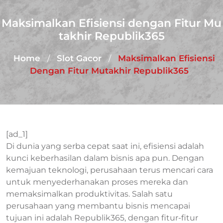
Maksimalkan Efisiensi dengan Fitur Mu
takhir Republik365
Home
Slot Gacor
Maksimalkan Efisiensi
/
/
Dengan Fitur Mutakhir Republik365
[ad_1]
Di dunia yang serba cepat saat ini, efisiensi adalah
kunci keberhasilan dalam bisnis apa pun. Dengan
kemajuan teknologi, perusahaan terus mencari cara
untuk menyederhanakan proses mereka dan
memaksimalkan produktivitas. Salah satu
perusahaan yang membantu bisnis mencapai
tujuan ini adalah Republik365, dengan fitur-fitur