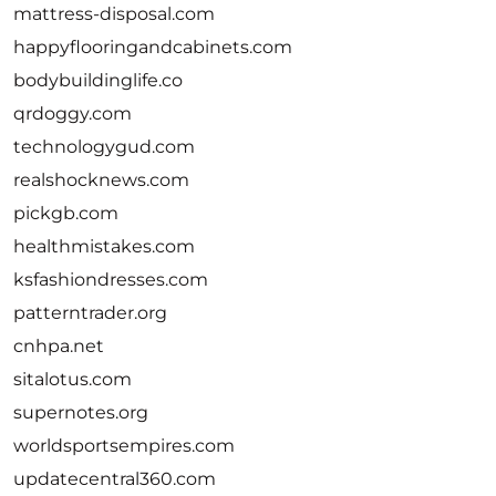
mattress-disposal.com
happyflooringandcabinets.com
bodybuildinglife.co
qrdoggy.com
technologygud.com
realshocknews.com
pickgb.com
healthmistakes.com
ksfashiondresses.com
patterntrader.org
cnhpa.net
sitalotus.com
supernotes.org
worldsportsempires.com
updatecentral360.com