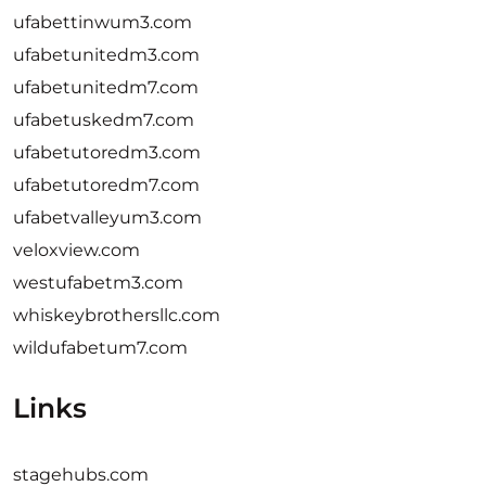
ufabettinwum3.com
ufabetunitedm3.com
ufabetunitedm7.com
ufabetuskedm7.com
ufabetutoredm3.com
ufabetutoredm7.com
ufabetvalleyum3.com
veloxview.com
westufabetm3.com
whiskeybrothersllc.com
wildufabetum7.com
Links
stagehubs.com