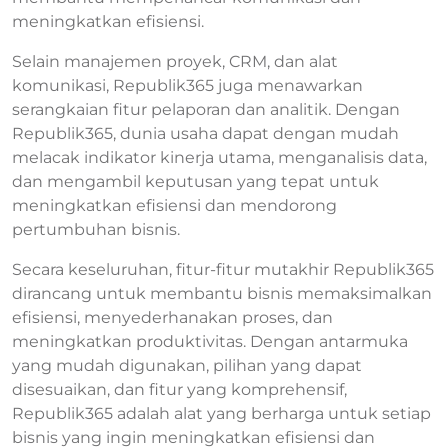
meningkatkan efisiensi.
Selain manajemen proyek, CRM, dan alat
komunikasi, Republik365 juga menawarkan
serangkaian fitur pelaporan dan analitik. Dengan
Republik365, dunia usaha dapat dengan mudah
melacak indikator kinerja utama, menganalisis data,
dan mengambil keputusan yang tepat untuk
meningkatkan efisiensi dan mendorong
pertumbuhan bisnis.
Secara keseluruhan, fitur-fitur mutakhir Republik365
dirancang untuk membantu bisnis memaksimalkan
efisiensi, menyederhanakan proses, dan
meningkatkan produktivitas. Dengan antarmuka
yang mudah digunakan, pilihan yang dapat
disesuaikan, dan fitur yang komprehensif,
Republik365 adalah alat yang berharga untuk setiap
bisnis yang ingin meningkatkan efisiensi dan