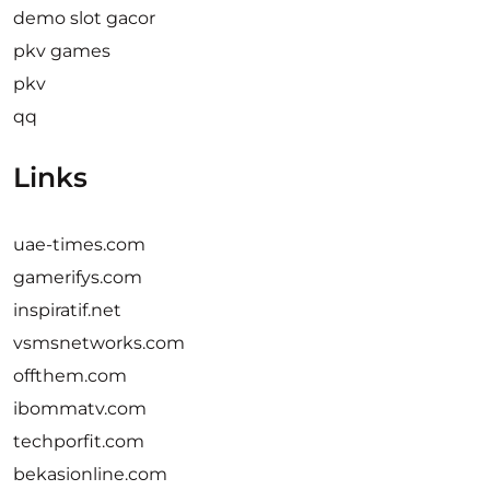
demo slot gacor
pkv games
pkv
qq
Links
uae-times.com
gamerifys.com
inspiratif.net
vsmsnetworks.com
offthem.com
ibommatv.com
techporfit.com
bekasionline.com