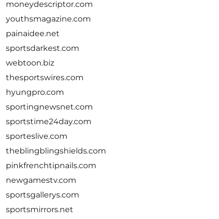
moneydescriptor.com
youthsmagazine.com
painaidee.net
sportsdarkest.com
webtoon.biz
thesportswires.com
hyungpro.com
sportingnewsnet.com
sportstime24day.com
sporteslive.com
theblingblingshields.com
pinkfrenchtipnails.com
newgamestv.com
sportsgallerys.com
sportsmirrors.net