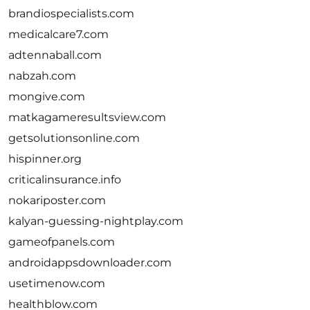
brandiospecialists.com
medicalcare7.com
adtennaball.com
nabzah.com
mongive.com
matkagameresultsview.com
getsolutionsonline.com
hispinner.org
criticalinsurance.info
nokariposter.com
kalyan-guessing-nightplay.com
gameofpanels.com
androidappsdownloader.com
usetimenow.com
healthblow.com