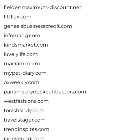
fielder-maximum-discount.net
fitfllex.com
genesisbusinesscredit.com
inforuang.com
kindsmarket.com
luvelylife.com
macramb.com
mypet-diary.com
oxweekly.com
panamacitydeckcontractors.com
westfashions.com
toolshandy.com
travelstager.com
trendinspires.com
rannyephul.com