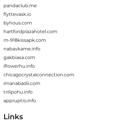
pandaclub.me
flyttevask.io
byhous.com
hartfordplazahotel.com
m-918kissapk.com
nabavkame.info
gakbiasa.com
iflowerhu.info
chicagocrystalconnection.com
imanabadii.com
trilipohu.info
appruptio.info
Links