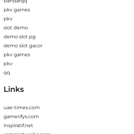
bandarqq
pkv games
pkv
slot demo
demo slot pg
demo slot gacor
pkv games
pkv
qq
Links
uae-times.com
gamerifys.com
inspiratif.net