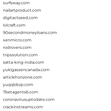
surfsway.com
nailartproduct.com
digitactseed.com
lvlcraft.com
90secondmoneyloans.com
xenmicro.com
rodrovers.com
tripssolution.com
satta-king-india.com
yukigassencanada.com
articlehorizone.com
yuqqbbzp.com
7betagents6.com
coronavirusuptodate.com
crackinstreams.com