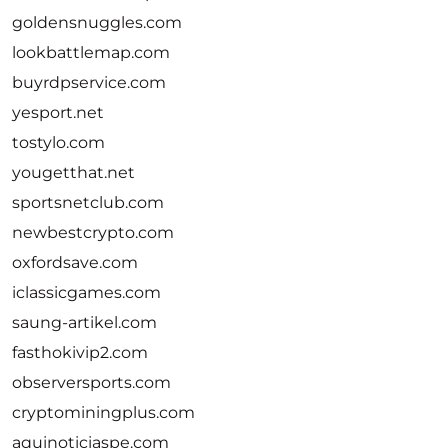
goldensnuggles.com
lookbattlemap.com
buyrdpservice.com
yesport.net
tostylo.com
yougetthat.net
sportsnetclub.com
newbestcrypto.com
oxfordsave.com
iclassicgames.com
saung-artikel.com
fasthokivip2.com
observersports.com
cryptominingplus.com
aquinoticiaspe.com