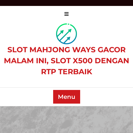
Skip
to
content
SLOT MAHJONG WAYS GACOR
MALAM INI, SLOT X500 DENGAN
RTP TERBAIK
Menu