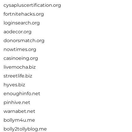
cysapluscertification.org
fortnitehacks.org
loginsearch.org
aodecor.org
donorsmatch.org
nowtimes.org
casinoeing.org
livemocha.biz
streetlife.biz
hyves.biz
enoughinfo.net
pinhive.net
warnabet.net
bollym4u.me
bolly2tollyblog.me