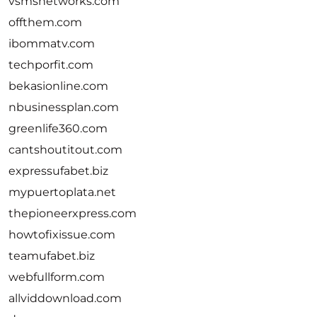
vsmsnetworks.com
offthem.com
ibommatv.com
techporfit.com
bekasionline.com
nbusinessplan.com
greenlife360.com
cantshoutitout.com
expressufabet.biz
mypuertoplata.net
thepioneerxpress.com
howtofixissue.com
teamufabet.biz
webfullform.com
allviddownload.com