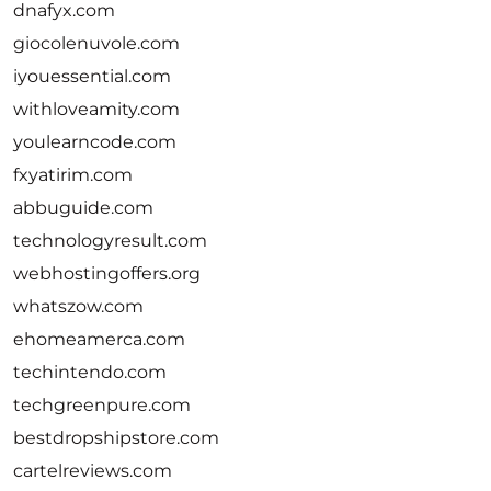
dnafyx.com
giocolenuvole.com
iyouessential.com
withloveamity.com
youlearncode.com
fxyatirim.com
abbuguide.com
technologyresult.com
webhostingoffers.org
whatszow.com
ehomeamerca.com
techintendo.com
techgreenpure.com
bestdropshipstore.com
cartelreviews.com