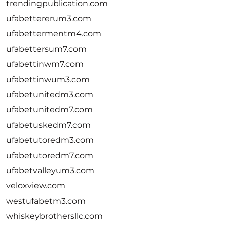
trendingpublication.com
ufabettererum3.com
ufabettermentm4.com
ufabettersum7.com
ufabettinwm7.com
ufabettinwum3.com
ufabetunitedm3.com
ufabetunitedm7.com
ufabetuskedm7.com
ufabetutoredm3.com
ufabetutoredm7.com
ufabetvalleyum3.com
veloxview.com
westufabetm3.com
whiskeybrothersllc.com