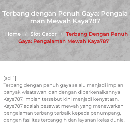
Terbang dengan Penuh Gaya: Pengala
man Mewah Kaya787
Home
Slot Gacor
Terbang Dengan Penuh
/
/
Gaya: Pengalaman Mewah Kaya787
[ad_1]
Terbang dengan penuh gaya selalu menjadi impian
banyak wisatawan, dan dengan diperkenalkannya
Kaya787, impian tersebut kini menjadi kenyataan.
Kaya787 adalah pesawat mewah yang menawarkan
pengalaman terbang terbaik kepada penumpang,
dengan fasilitas tercanggih dan layanan kelas dunia.