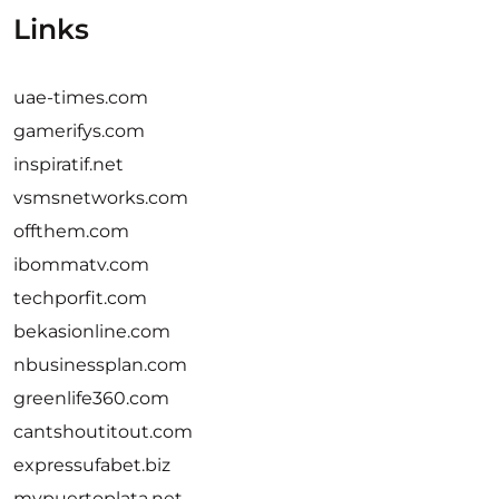
Links
uae-times.com
gamerifys.com
inspiratif.net
vsmsnetworks.com
offthem.com
ibommatv.com
techporfit.com
bekasionline.com
nbusinessplan.com
greenlife360.com
cantshoutitout.com
expressufabet.biz
mypuertoplata.net