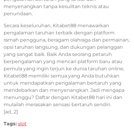
menyenangkan tanpa kesulitan teknis atau
penundaan.
Secara keseluruhan, Kitabet88 menawarkan
pengalaman taruhan terbaik dengan platform
ramah pengguna, beragam olahraga dan permainan,
opsi taruhan langsung, dan dukungan pelanggan
yang sangat baik. Baik Anda seorang petaruh
berpengalaman yang mencari platform baru atau
pemula yang ingin terjun ke dunia taruhan online,
Kitabet88 memiliki semua yang Anda butuhkan
untuk mendapatkan pengalaman bertaruh yang
mendebarkan dan menyenangkan. Jadi mengapa
menunggu? Daftar dengan Kitabet88 hari ini dan
mulailah merasakan sensasi bertaruh sendiri.
[ad_2]
Tags:
slot