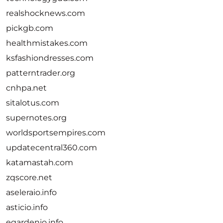
realshocknews.com
pickgb.com
healthmistakes.com
ksfashiondresses.com
patterntrader.org
cnhpa.net
sitalotus.com
supernotes.org
worldsportsempires.com
updatecentral360.com
katamastah.com
zqscore.net
aseleraio.info
asticio.info
egardenio.info