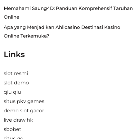
Memahami Saung4D: Panduan Komprehensif Taruhan
Online
Apa yang Menjadikan Ahlicasino Destinasi Kasino
Online Terkemuka?
Links
slot resmi
slot demo
qiu qiu
situs pkv games
demo slot gacor
live draw hk
sbobet
situs qq