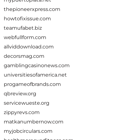
thepioneerxpress.com
howtofixissue.com
teamufabet.biz
webfullform.com
allviddownload.com
decorsmag.com
gamblingcasinonews.com
universitiesofamerica.net
progameofbrands.com
qbreview.org
servicewueste.org
zippyrevs.com
matkanumbernow.com
myjobcirculars.com