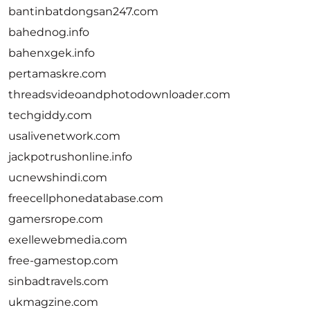
bantinbatdongsan247.com
bahednog.info
bahenxgek.info
pertamaskre.com
threadsvideoandphotodownloader.com
techgiddy.com
usalivenetwork.com
jackpotrushonline.info
ucnewshindi.com
freecellphonedatabase.com
gamersrope.com
exellewebmedia.com
free-gamestop.com
sinbadtravels.com
ukmagzine.com