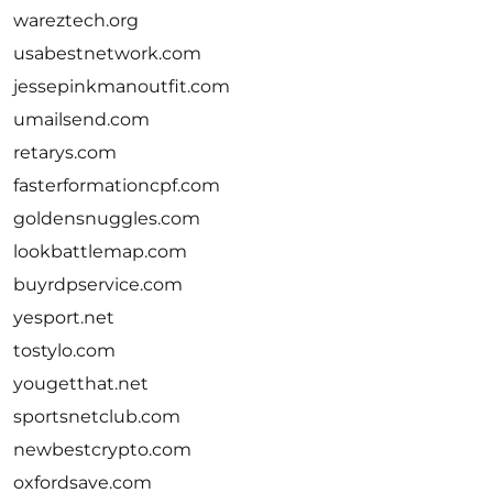
wareztech.org
usabestnetwork.com
jessepinkmanoutfit.com
umailsend.com
retarys.com
fasterformationcpf.com
goldensnuggles.com
lookbattlemap.com
buyrdpservice.com
yesport.net
tostylo.com
yougetthat.net
sportsnetclub.com
newbestcrypto.com
oxfordsave.com