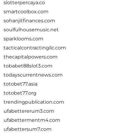
slotterpercaya.co
smartcoolbox.com
sohanjitfinances.com
soulfulhousemusic.net
sparklooms.com
tacticalcontractingllc.com
thecapitalpowers.com
tobabet88slot3.com
todayscurrentnews.com
totobet77.asia
totobet77.org
trendingpublication.com
ufabettererum3.com
ufabettermentm4.com
ufabettersum7.com