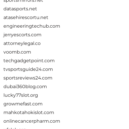
sportsmirrors.net
datasports.net
atasehirescortu.net
engineeringtechub.com
jerryescorts.com
attorneylegal.co
voomb.com
techgadgetpoint.com
tvsportsguide24.com
sportsreviews24.com
dubai360blog.com
lucky77slot.org
growmefast.com
mahkotahokislot.com
onlinecancerpharm.com