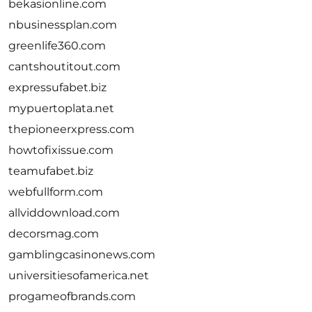
bekasionline.com
nbusinessplan.com
greenlife360.com
cantshoutitout.com
expressufabet.biz
mypuertoplata.net
thepioneerxpress.com
howtofixissue.com
teamufabet.biz
webfullform.com
allviddownload.com
decorsmag.com
gamblingcasinonews.com
universitiesofamerica.net
progameofbrands.com