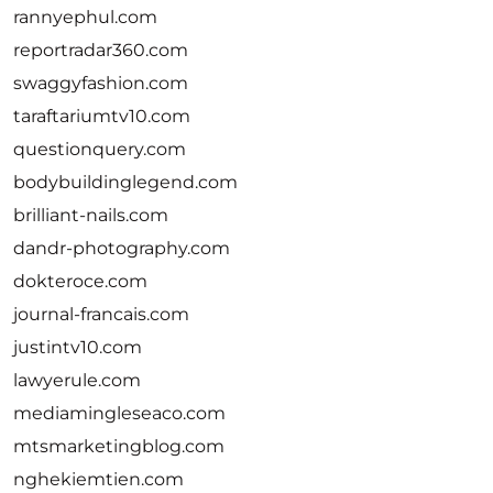
rannyephul.com
reportradar360.com
swaggyfashion.com
taraftariumtv10.com
questionquery.com
bodybuildinglegend.com
brilliant-nails.com
dandr-photography.com
dokteroce.com
journal-francais.com
justintv10.com
lawyerule.com
mediamingleseaco.com
mtsmarketingblog.com
nghekiemtien.com