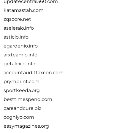
updatecentral360.com
katamastah.com
zqscore.net
aseleraio.info
asticio.info
egardenio.info
arxteamio.info
getalexio.info
accountaudittaxcon.com
prymprint.com
sportkeeda.org
besttimespend.com
careandcure.biz
cogniyo.com
easymagazines.org