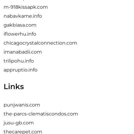
m-918kissapk.com
nabavkame.info
gakbiasa.com
iflowerhu.info
chicagocrystalconnection.com
imanabadii.com
trilipohu.info
appruptio.info
Links
punjwanis.com
the-parcs-clematiscondos.com
jusu-gb.com
thecarepet.com