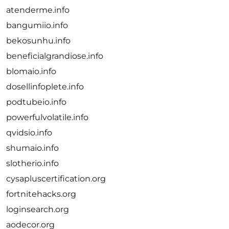
atenderme.info
bangumiio.info
bekosunhu.info
beneficialgrandiose.info
blomaio.info
dosellinfoplete.info
podtubeio.info
powerfulvolatile.info
qvidsio.info
shumaio.info
slotherio.info
cysapluscertification.org
fortnitehacks.org
loginsearch.org
aodecor.org