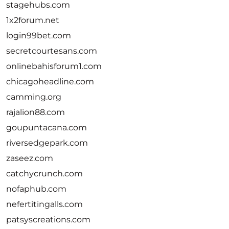
stagehubs.com
1x2forum.net
login99bet.com
secretcourtesans.com
onlinebahisforum1.com
chicagoheadline.com
camming.org
rajalion88.com
goupuntacana.com
riversedgepark.com
zaseez.com
catchycrunch.com
nofaphub.com
nefertitingalls.com
patsyscreations.com