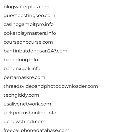
blogwriterplus.com
guestpostingseo.com
casinogambitpro.info
pokerplaymasters.info
courseoncourse.com
bantinbatdongsan247.com
bahednog.info
bahenxgek.info
pertamaskre.com
threadsvideoandphotodownloader.com
techgiddy.com
usalivenetwork.com
jackpotrushonline.info
ucnewshindi.com
freecellphonedatabase.com