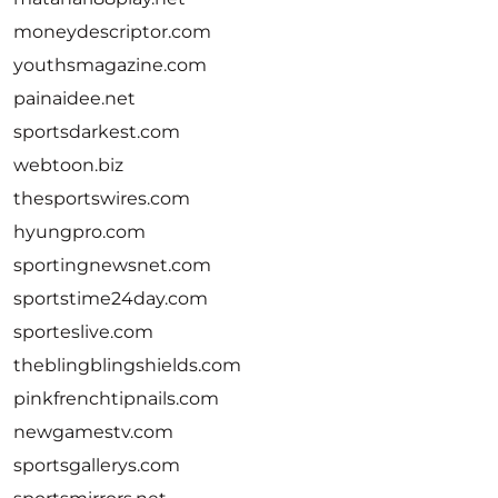
moneydescriptor.com
youthsmagazine.com
painaidee.net
sportsdarkest.com
webtoon.biz
thesportswires.com
hyungpro.com
sportingnewsnet.com
sportstime24day.com
sporteslive.com
theblingblingshields.com
pinkfrenchtipnails.com
newgamestv.com
sportsgallerys.com