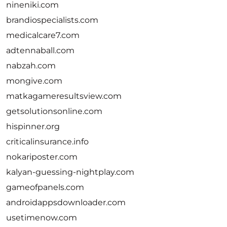
nineniki.com
brandiospecialists.com
medicalcare7.com
adtennaball.com
nabzah.com
mongive.com
matkagameresultsview.com
getsolutionsonline.com
hispinner.org
criticalinsurance.info
nokariposter.com
kalyan-guessing-nightplay.com
gameofpanels.com
androidappsdownloader.com
usetimenow.com