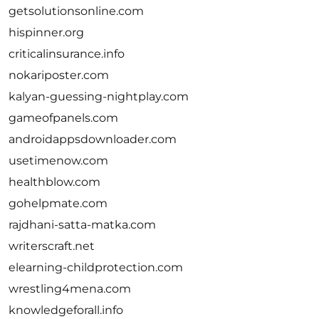
getsolutionsonline.com
hispinner.org
criticalinsurance.info
nokariposter.com
kalyan-guessing-nightplay.com
gameofpanels.com
androidappsdownloader.com
usetimenow.com
healthblow.com
gohelpmate.com
rajdhani-satta-matka.com
writerscraft.net
elearning-childprotection.com
wrestling4mena.com
knowledgeforall.info