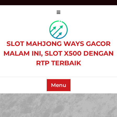
Skip
to
content
SLOT MAHJONG WAYS GACOR
MALAM INI, SLOT X500 DENGAN
RTP TERBAIK
Menu