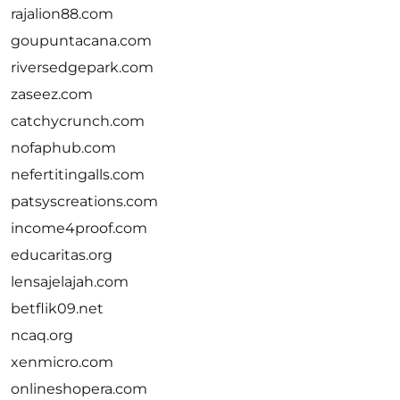
rajalion88.com
goupuntacana.com
riversedgepark.com
zaseez.com
catchycrunch.com
nofaphub.com
nefertitingalls.com
patsyscreations.com
income4proof.com
educaritas.org
lensajelajah.com
betflik09.net
ncaq.org
xenmicro.com
onlineshopera.com