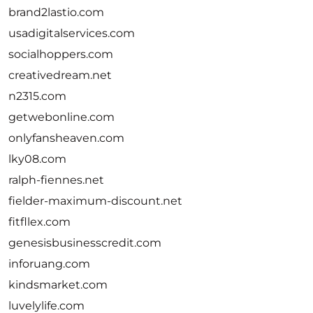
brand2lastio.com
usadigitalservices.com
socialhoppers.com
creativedream.net
n2315.com
getwebonline.com
onlyfansheaven.com
lky08.com
ralph-fiennes.net
fielder-maximum-discount.net
fitfllex.com
genesisbusinesscredit.com
inforuang.com
kindsmarket.com
luvelylife.com