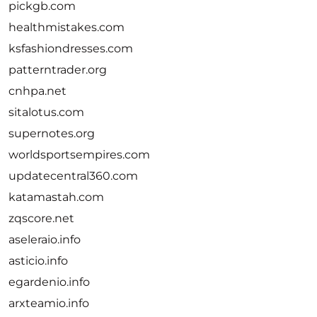
pickgb.com
healthmistakes.com
ksfashiondresses.com
patterntrader.org
cnhpa.net
sitalotus.com
supernotes.org
worldsportsempires.com
updatecentral360.com
katamastah.com
zqscore.net
aseleraio.info
asticio.info
egardenio.info
arxteamio.info