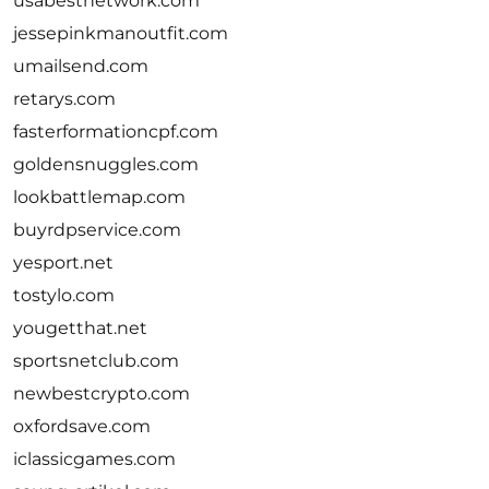
usabestnetwork.com
jessepinkmanoutfit.com
umailsend.com
retarys.com
fasterformationcpf.com
goldensnuggles.com
lookbattlemap.com
buyrdpservice.com
yesport.net
tostylo.com
yougetthat.net
sportsnetclub.com
newbestcrypto.com
oxfordsave.com
iclassicgames.com