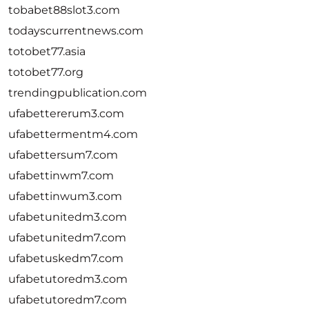
tobabet88slot3.com
todayscurrentnews.com
totobet77.asia
totobet77.org
trendingpublication.com
ufabettererum3.com
ufabettermentm4.com
ufabettersum7.com
ufabettinwm7.com
ufabettinwum3.com
ufabetunitedm3.com
ufabetunitedm7.com
ufabetuskedm7.com
ufabetutoredm3.com
ufabetutoredm7.com