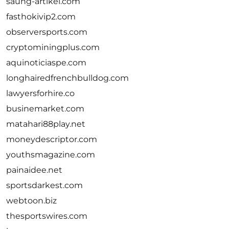
saung-artikel.com
fasthokivip2.com
observersports.com
cryptominingplus.com
aquinoticiaspe.com
longhairedfrenchbulldog.com
lawyersforhire.co
businemarket.com
matahari88play.net
moneydescriptor.com
youthsmagazine.com
painaidee.net
sportsdarkest.com
webtoon.biz
thesportswires.com