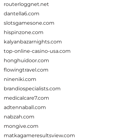
routerloggnet.net
dantella6.com
slotsgamesone.com
hispinzone.com
kalyanbazarnights.com
top-online-casino-usa.com
honghuidoor.com
flowingtravel.com
nineniki.com
brandiospecialists.com
medicalcare7.com
adtennaball.com
nabzah.com
mongive.com
matkagameresultsview.com