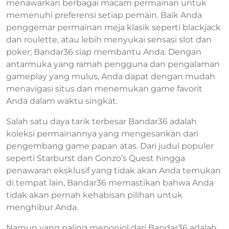
menawarkan berbagai macam permainan untuk
memenuhi preferensi setiap pemain. Baik Anda
penggemar permainan meja klasik seperti blackjack
dan roulette, atau lebih menyukai sensasi slot dan
poker, Bandar36 siap membantu Anda. Dengan
antarmuka yang ramah pengguna dan pengalaman
gameplay yang mulus, Anda dapat dengan mudah
menavigasi situs dan menemukan game favorit
Anda dalam waktu singkat.
Salah satu daya tarik terbesar Bandar36 adalah
koleksi permainannya yang mengesankan dari
pengembang game papan atas. Dari judul populer
seperti Starburst dan Gonzo’s Quest hingga
penawaran eksklusif yang tidak akan Anda temukan
di tempat lain, Bandar36 memastikan bahwa Anda
tidak akan pernah kehabisan pilihan untuk
menghibur Anda.
Namun yang paling menonjol dari Bandar36 adalah