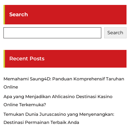
Search
Search
Recent Posts
Memahami Saung4D: Panduan Komprehensif Taruhan
Online
Apa yang Menjadikan Ahlicasino Destinasi Kasino
Online Terkemuka?
Temukan Dunia Juruscasino yang Menyenangkan:
Destinasi Permainan Terbaik Anda