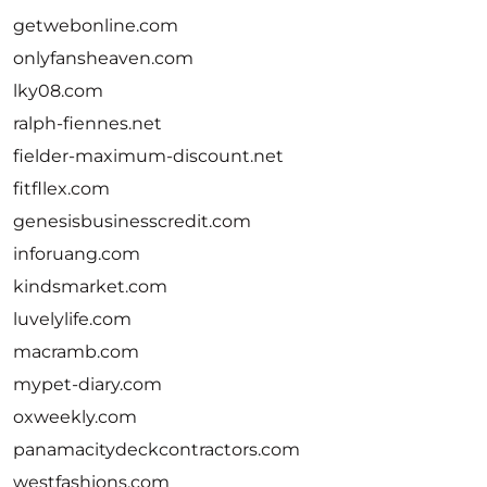
getwebonline.com
onlyfansheaven.com
lky08.com
ralph-fiennes.net
fielder-maximum-discount.net
fitfllex.com
genesisbusinesscredit.com
inforuang.com
kindsmarket.com
luvelylife.com
macramb.com
mypet-diary.com
oxweekly.com
panamacitydeckcontractors.com
westfashions.com