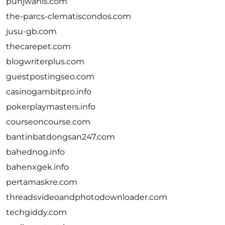
punjwanis.com
the-parcs-clematiscondos.com
jusu-gb.com
thecarepet.com
blogwriterplus.com
guestpostingseo.com
casinogambitpro.info
pokerplaymasters.info
courseoncourse.com
bantinbatdongsan247.com
bahednog.info
bahenxgek.info
pertamaskre.com
threadsvideoandphotodownloader.com
techgiddy.com