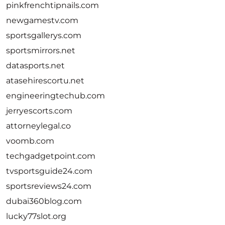
pinkfrenchtipnails.com
newgamestv.com
sportsgallerys.com
sportsmirrors.net
datasports.net
atasehirescortu.net
engineeringtechub.com
jerryescorts.com
attorneylegal.co
voomb.com
techgadgetpoint.com
tvsportsguide24.com
sportsreviews24.com
dubai360blog.com
lucky77slot.org