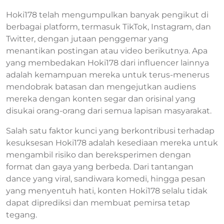
Hoki178 telah mengumpulkan banyak pengikut di
berbagai platform, termasuk TikTok, Instagram, dan
Twitter, dengan jutaan penggemar yang
menantikan postingan atau video berikutnya. Apa
yang membedakan Hoki178 dari influencer lainnya
adalah kemampuan mereka untuk terus-menerus
mendobrak batasan dan mengejutkan audiens
mereka dengan konten segar dan orisinal yang
disukai orang-orang dari semua lapisan masyarakat.
Salah satu faktor kunci yang berkontribusi terhadap
kesuksesan Hoki178 adalah kesediaan mereka untuk
mengambil risiko dan bereksperimen dengan
format dan gaya yang berbeda. Dari tantangan
dance yang viral, sandiwara komedi, hingga pesan
yang menyentuh hati, konten Hoki178 selalu tidak
dapat diprediksi dan membuat pemirsa tetap
tegang.