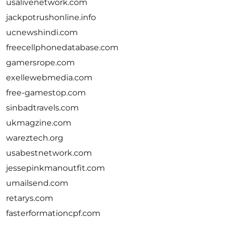
usalivenetwork.com
jackpotrushonline.info
ucnewshindi.com
freecellphonedatabase.com
gamersrope.com
exellewebmedia.com
free-gamestop.com
sinbadtravels.com
ukmagzine.com
wareztech.org
usabestnetwork.com
jessepinkmanoutfit.com
umailsend.com
retarys.com
fasterformationcpf.com