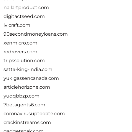
nailartproduct.com
digitactseed.com
lvlcraft.com
90secondmoneyloans.com
xenmicro.com
rodrovers.com
tripssolution.com
satta-king-india.com
yukigassencanada.com
articlehorizone.com
yuqqbbzp.com
7betagents6.com
coronavirusuptodate.com
crackinstreams.com
gadgetspak.com