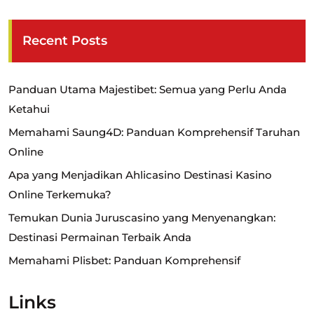
Recent Posts
Panduan Utama Majestibet: Semua yang Perlu Anda
Ketahui
Memahami Saung4D: Panduan Komprehensif Taruhan
Online
Apa yang Menjadikan Ahlicasino Destinasi Kasino
Online Terkemuka?
Temukan Dunia Juruscasino yang Menyenangkan:
Destinasi Permainan Terbaik Anda
Memahami Plisbet: Panduan Komprehensif
Links