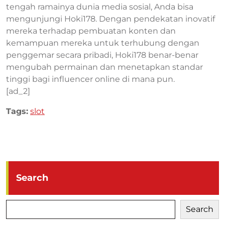
tengah ramainya dunia media sosial, Anda bisa
mengunjungi Hoki178. Dengan pendekatan inovatif
mereka terhadap pembuatan konten dan
kemampuan mereka untuk terhubung dengan
penggemar secara pribadi, Hoki178 benar-benar
mengubah permainan dan menetapkan standar
tinggi bagi influencer online di mana pun.
[ad_2]
Tags:
slot
Search
Search