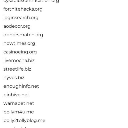
cysapluscertification.org
fortnitehacks.org
loginsearch.org
aodecor.org
donorsmatch.org
nowtimes.org
casinoeing.org
livemocha.biz
streetlife.biz
hyves.biz
enoughinfo.net
pinhive.net
warnabet.net
bollym4u.me
bolly2tollyblog.me