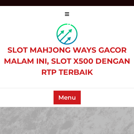
Skip
to
content
SLOT MAHJONG WAYS GACOR
MALAM INI, SLOT X500 DENGAN
RTP TERBAIK
Menu