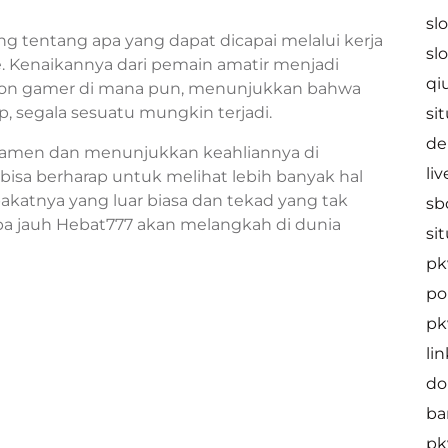
sl
ng tentang apa yang dapat dicapai melalui kerja
sl
e. Kenaikannya dari pemain amatir menjadi
qi
 calon gamer di mana pun, menunjukkan bahwa
 segala sesuatu mungkin terjadi.
si
de
rnamen dan menunjukkan keahliannya di
li
isa berharap untuk melihat lebih banyak hal
akatnya yang luar biasa dan tekad yang tak
sb
pa jauh Hebat777 akan melangkah di dunia
si
pk
po
pk
lin
do
ba
pk