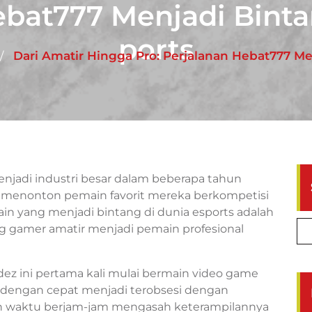
ebat777 Menjadi Binta
ports
Dari Amatir Hingga Pro: Perjalanan Hebat777 Me
/
menjadi industri besar dalam beberapa tahun
 menonton pemain favorit mereka berkompetisi
in yang menjadi bintang di dunia esports adalah
ng gamer amatir menjadi pemain profesional
ez ini pertama kali mulai bermain video game
ia dengan cepat menjadi terobsesi dengan
n waktu berjam-jam mengasah keterampilannya