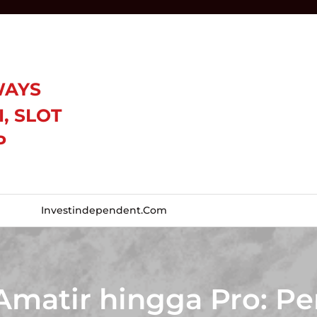
WAYS
, SLOT
P
Investindependent.com
Amatir hingga Pro: Pe