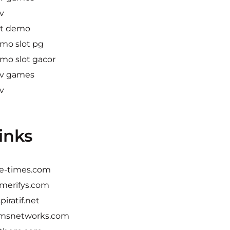
v
ot demo
mo slot pg
mo slot gacor
v games
v
inks
e-times.com
merifys.com
piratif.net
msnetworks.com