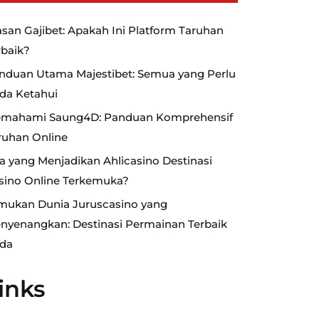
asan Gajibet: Apakah Ini Platform Taruhan
rbaik?
nduan Utama Majestibet: Semua yang Perlu
da Ketahui
mahami Saung4D: Panduan Komprehensif
ruhan Online
a yang Menjadikan Ahlicasino Destinasi
sino Online Terkemuka?
mukan Dunia Juruscasino yang
nyenangkan: Destinasi Permainan Terbaik
da
inks