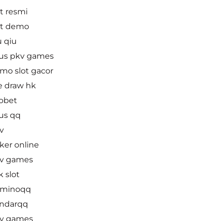
ot resmi
ot demo
u qiu
tus pkv games
mo slot gacor
ve draw hk
obet
tus qq
v
ker online
v games
k slot
minoqq
ndarqq
v games