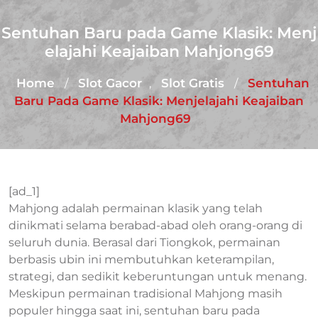
Sentuhan Baru pada Game Klasik: Menj
elajahi Keajaiban Mahjong69
Home
Slot Gacor
Slot Gratis
Sentuhan
/
,
/
Baru Pada Game Klasik: Menjelajahi Keajaiban
Mahjong69
[ad_1]
Mahjong adalah permainan klasik yang telah
dinikmati selama berabad-abad oleh orang-orang di
seluruh dunia. Berasal dari Tiongkok, permainan
berbasis ubin ini membutuhkan keterampilan,
strategi, dan sedikit keberuntungan untuk menang.
Meskipun permainan tradisional Mahjong masih
populer hingga saat ini, sentuhan baru pada