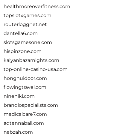
healthmoreoverfitness.com
topslotxgames.com
routerloggnet.net
dantella6.com
slotsgamesone.com
hispinzone.com
kalyanbazarnights.com
top-online-casino-usa.com
honghuidoor.com
flowingtravel.com
nineniki.com
brandiospecialists.com
medicalcare7.com
adtennaball.com
nabzah.com