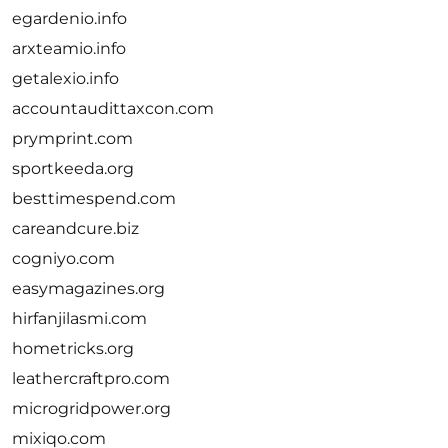
egardenio.info
arxteamio.info
getalexio.info
accountaudittaxcon.com
prymprint.com
sportkeeda.org
besttimespend.com
careandcure.biz
cogniyo.com
easymagazines.org
hirfanjilasmi.com
hometricks.org
leathercraftpro.com
microgridpower.org
mixiqo.com