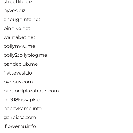
streetlife.biz
hyves.biz
enoughinfo.net
pinhive.net
warnabet.net
bollym4u.me
bolly2tollyblog.me
pandaclub.me
flyttevask.io
byhous.com
hartfordplazahotel.com
m-918kissapk.com
nabavkame.info
gakbiasa.com
iflowerhu.info