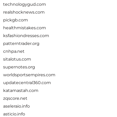
technologygud.com
realshocknews.com
pickgb.com
healthmistakes.com
ksfashiondresses.com
patterntrader.org
cnhpa.net
sitalotus.com
supernotes.org
worldsportsempires.com
updatecentral360.com
katamastah.com
zqscore.net
aseleraio.info
asticio.info