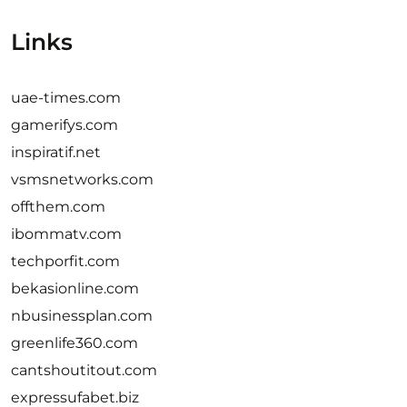
Links
uae-times.com
gamerifys.com
inspiratif.net
vsmsnetworks.com
offthem.com
ibommatv.com
techporfit.com
bekasionline.com
nbusinessplan.com
greenlife360.com
cantshoutitout.com
expressufabet.biz