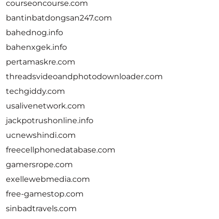
courseoncourse.com
bantinbatdongsan247.com
bahednog.info
bahenxgek.info
pertamaskre.com
threadsvideoandphotodownloader.com
techgiddy.com
usalivenetwork.com
jackpotrushonline.info
ucnewshindi.com
freecellphonedatabase.com
gamersrope.com
exellewebmedia.com
free-gamestop.com
sinbadtravels.com