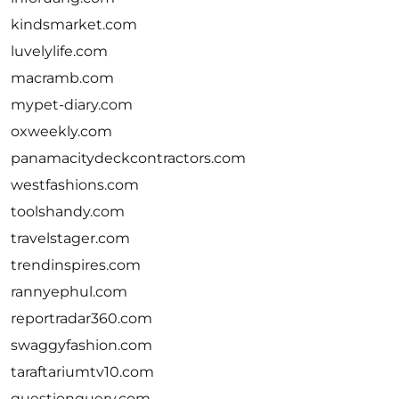
kindsmarket.com
luvelylife.com
macramb.com
mypet-diary.com
oxweekly.com
panamacitydeckcontractors.com
westfashions.com
toolshandy.com
travelstager.com
trendinspires.com
rannyephul.com
reportradar360.com
swaggyfashion.com
taraftariumtv10.com
questionquery.com