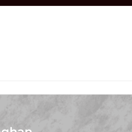
nghan