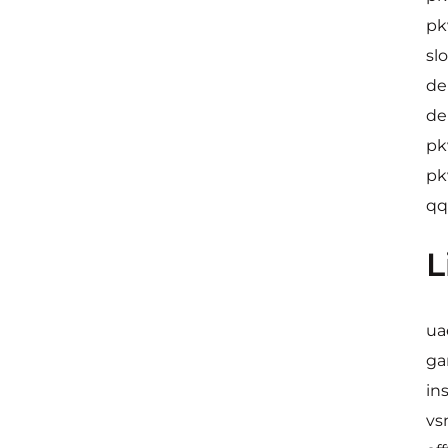
pk
sl
de
de
pk
pk
qq
L
ua
ga
ins
vs