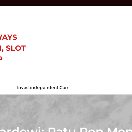
WAYS
, SLOT
P
Investindependent.com
ardewi: Ratu Pop Me