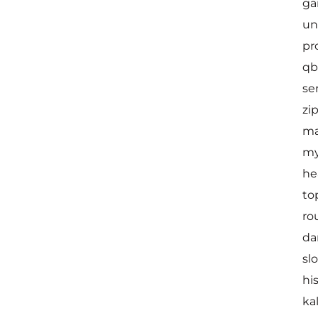
ga
un
pr
qb
se
zi
ma
my
he
to
ro
da
sl
hi
ka