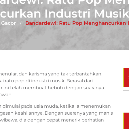
curkan Industri Musi
t Gacor
Bandardewi: Ratu Pop Menghancurkan I
/
enular, dan karisma yang tak terbantahkan,
atu pop di industri musik. Berasal dari
un ini telah membuat heboh dengan suaranya
awan.
 dimulai pada usia muda, ketika ia menemukan
gasah keahliannya. Dengan suaranya yang manis
wibawa, dia dengan cepat menarik perhatian
.