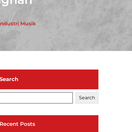
k
ndustri Musik
Search
Search
Recent Posts