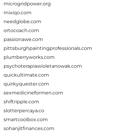
microgridpower.org
mixiqo.com
needglobe.com
ortocoach.com
passionawe.com
pittsburghpaintingprofessionals.com
plumberryworks.com
psychoterapiawioletanowak.com
quickultimate.com
quirkyquester.com
sexmedicineformen.com
shiftripple.com
slotterpercaya.co
smartcoolbox.com
sohanjitfinances.com