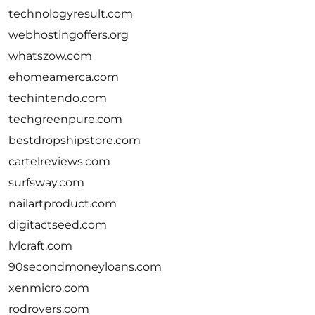
technologyresult.com
webhostingoffers.org
whatszow.com
ehomeamerca.com
techintendo.com
techgreenpure.com
bestdropshipstore.com
cartelreviews.com
surfsway.com
nailartproduct.com
digitactseed.com
lvlcraft.com
90secondmoneyloans.com
xenmicro.com
rodrovers.com