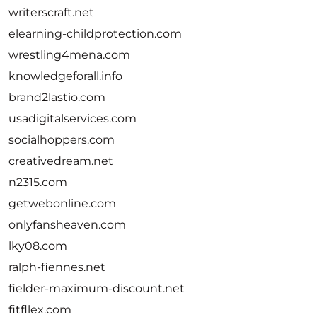
writerscraft.net
elearning-childprotection.com
wrestling4mena.com
knowledgeforall.info
brand2lastio.com
usadigitalservices.com
socialhoppers.com
creativedream.net
n2315.com
getwebonline.com
onlyfansheaven.com
lky08.com
ralph-fiennes.net
fielder-maximum-discount.net
fitfllex.com