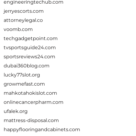
engineeringtechub.com
jerryescorts.com
attorneylegal.co
voomb.com
techgadgetpoint.com
tvsportsguide24.com
sportsreviews24.com
dubai360blog.com
lucky77slot.org
growmefast.com
mahkotahokislot.com
onlinecancerpharm.com
ufalek.org
mattress-disposal.com
happyflooringandcabinets.com