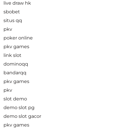
live draw hk
sbobet
situs qq
pkv
poker online
pkv games
link slot
dominoqq
bandarqq
pkv games
pkv
slot demo
demo slot pg
demo slot gacor
pkv games