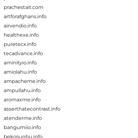
prachestait.com
artforafghans.info
airvendio.info
healthexe.info
puretecx.info
tecadvance.info
aminityio.info
amiolahu.info
ampacheme.info
ampullahu.info
aromaxme.info
asserthatecontrast.info
atenderme.info
bangumiio.info
bekosunhu.info