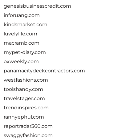
genesisbusinesscredit.com
inforuang.com
kindsmarket.com
luvelylife.com
macramb.com
mypet-diary.com
oxweekly.com
panamacitydeckcontractors.com
westfashions.com
toolshandy.com
travelstager.com
trendinspires.com
rannyephul.com
reportradar360.com
swaggyfashion.com