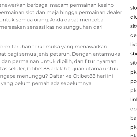
a menawarkan berbagai macam permainan kasino
sl
 permainan slot dan meja hingga permainan dealer
qi
 untuk semua orang. Anda dapat mencoba
si
 merasakan sensasi kasino sungguhan dari
de
li
latform taruhan terkemuka yang menawarkan
sb
t bagi semua jenis petaruh. Dengan antarmuka
dan permainan untuk dipilih, dan fitur nyaman
si
tas seluler, Citibet88 adalah tujuan utama untuk
pk
gapa menunggu? Daftar ke Citibet88 hari ini
po
h yang belum pernah ada sebelumnya.
pk
lin
do
ba
pk
pk