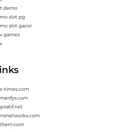
ot demo
mo slot pg
mo slot gacor
v games
v
inks
e-times.com
merifys.com
piratif.net
msnetworks.com
fthem.com