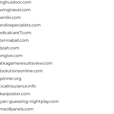
nghuidoor.com
owingtravel.com
neniki.com
andiospecialists.com
dicalcare7.com
tennaball.com
bzah.com
ngive.com
tkagameresultsview.com
tsolutionsonline.com
spinner.org
iticalinsurance.info
kariposter.com
lyan-guessing-nightplay.com
meofpanels.com