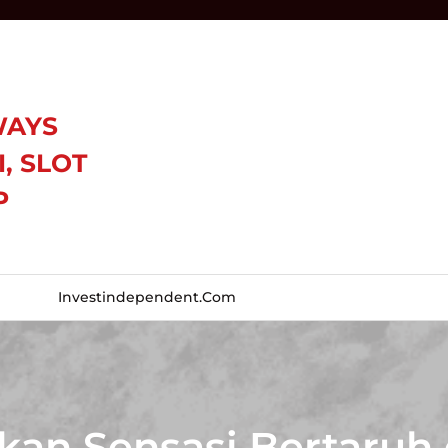
WAYS
, SLOT
P
Investindependent.com
kan Sensasi Bertaruh