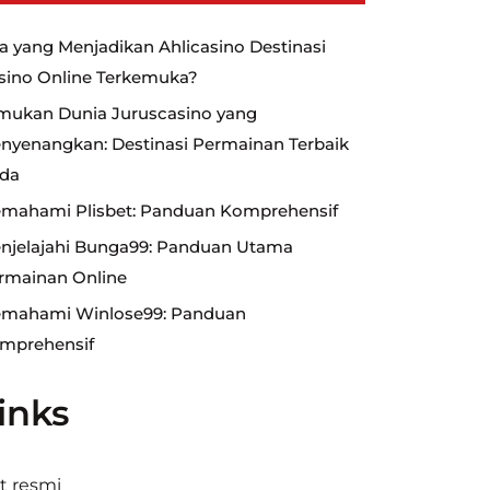
a yang Menjadikan Ahlicasino Destinasi
sino Online Terkemuka?
mukan Dunia Juruscasino yang
nyenangkan: Destinasi Permainan Terbaik
da
mahami Plisbet: Panduan Komprehensif
njelajahi Bunga99: Panduan Utama
rmainan Online
mahami Winlose99: Panduan
mprehensif
inks
ot resmi