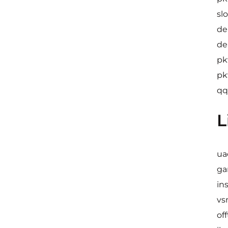
sl
de
de
pk
pk
qq
L
ua
ga
ins
vs
of