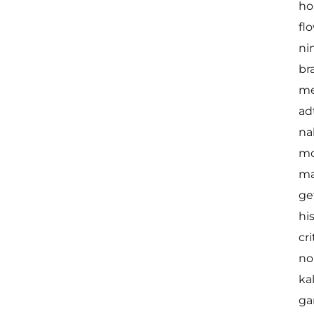
ho
fl
ni
br
me
ad
na
mo
ma
ge
hi
cr
no
ka
ga