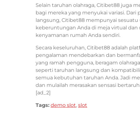
Selain taruhan olahraga, Citibet88 jug
bagi mereka yang menyukai variasi. Dari
langsung, Citibet88 mempunyai sesuatu
keberuntungan Anda di meja virtual dan
kenyamanan rumah Anda sendiri.
Secara keseluruhan, Citibet88 adalah p
pengalaman mendebarkan dan bermanfaa
yang ramah pengguna, beragam olahraga 
seperti taruhan langsung dan kompatibili
semua kebutuhan taruhan Anda. Jadi men
dan mulailah merasakan sensasi bertaru
[ad_2]
Tags:
demo slot
,
slot