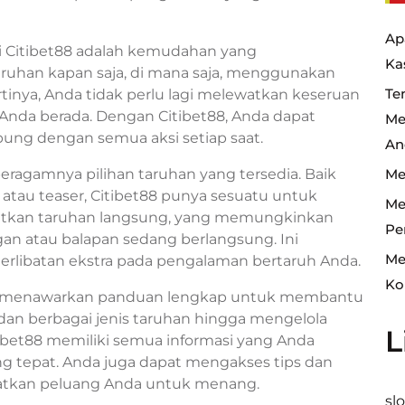
Ap
i Citibet88 adalah kemudahan yang
Ka
ruhan kapan saja, di mana saja, menggunakan
Te
tinya, Anda tidak perlu lagi melewatkan keseruan
Anda berada. Dengan Citibet88, Anda dapat
Me
bung dengan semua aksi setiap saat.
An
 beragamnya pilihan taruhan yang tersedia. Baik
Me
, atau teaser, Citibet88 punya sesuatu untuk
Me
atkan taruhan langsung, yang memungkinkan
Pe
n atau balapan sedang berlangsung. Ini
Me
rlibatan ekstra pada pengalaman bertaruh Anda.
Ko
t88 menawarkan panduan lengkap untuk membantu
an berbagai jenis taruhan hingga mengelola
L
bet88 memiliki semua informasi yang Anda
 tepat. Anda juga dapat mengakses tips dan
gkatkan peluang Anda untuk menang.
sl