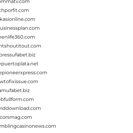
ommatv.com
chporfit.com
kasionline.com
usinessplan.com
eenlife360.com
ntshoutitout.com
pressufabet.biz
puertoplata.net
epioneerxpress.com
wtofixissue.com
amufabet.biz
bfullform.com
lviddownload.com
corsmag.com
mblingcasinonews.com