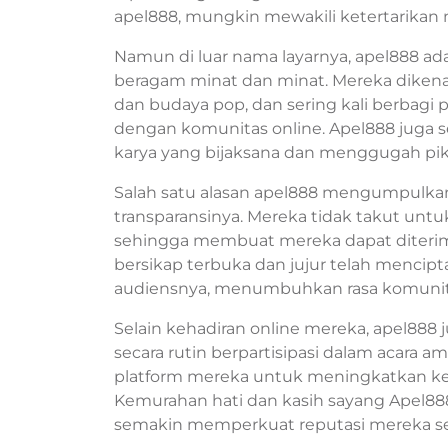
apel888, mungkin mewakili ketertarikan 
Namun di luar nama layarnya, apel888 ad
beragam minat dan minat. Mereka dikena
dan budaya pop, dan sering kali berbagi
dengan komunitas online. Apel888 juga s
karya yang bijaksana dan menggugah pik
Salah satu alasan apel888 mengumpulkan 
transparansinya. Mereka tidak takut unt
sehingga membuat mereka dapat diterim
bersikap terbuka dan jujur ​​telah menc
audiensnya, menumbuhkan rasa komunita
Selain kehadiran online mereka, apel888 
secara rutin berpartisipasi dalam acara
platform mereka untuk meningkatkan ke
Kemurahan hati dan kasih sayang Apel88
semakin memperkuat reputasi mereka seba