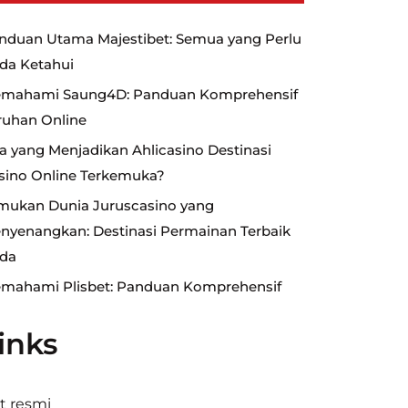
nduan Utama Majestibet: Semua yang Perlu
da Ketahui
mahami Saung4D: Panduan Komprehensif
ruhan Online
a yang Menjadikan Ahlicasino Destinasi
sino Online Terkemuka?
mukan Dunia Juruscasino yang
nyenangkan: Destinasi Permainan Terbaik
da
mahami Plisbet: Panduan Komprehensif
inks
ot resmi