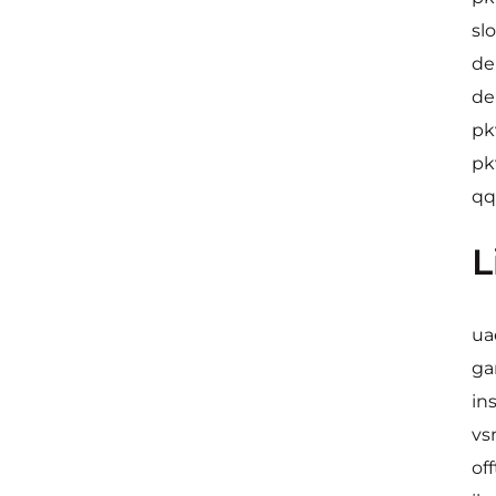
sl
de
de
pk
pk
qq
L
ua
ga
ins
vs
of