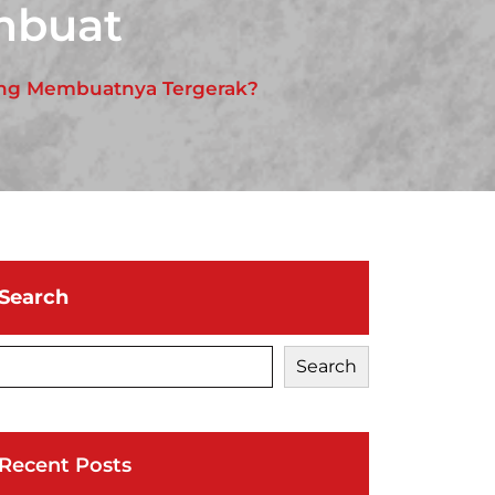
mbuat
Yang Membuatnya Tergerak?
Search
Search
Recent Posts