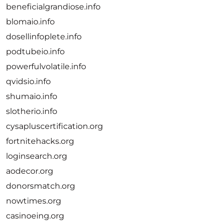
beneficialgrandiose.info
blomaio.info
dosellinfoplete.info
podtubeio.info
powerfulvolatile.info
qvidsio.info
shumaio.info
slotherio.info
cysapluscertification.org
fortnitehacks.org
loginsearch.org
aodecor.org
donorsmatch.org
nowtimes.org
casinoeing.org