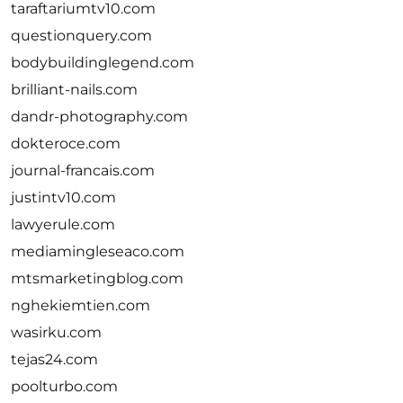
taraftariumtv10.com
questionquery.com
bodybuildinglegend.com
brilliant-nails.com
dandr-photography.com
dokteroce.com
journal-francais.com
justintv10.com
lawyerule.com
mediamingleseaco.com
mtsmarketingblog.com
nghekiemtien.com
wasirku.com
tejas24.com
poolturbo.com