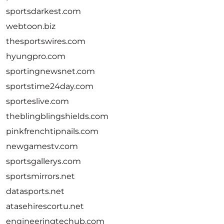
sportsdarkest.com
webtoon.biz
thesportswires.com
hyungpro.com
sportingnewsnet.com
sportstime24day.com
sporteslive.com
theblingblingshields.com
pinkfrenchtipnails.com
newgamestv.com
sportsgallerys.com
sportsmirrors.net
datasports.net
atasehirescortu.net
engineeringtechub.com