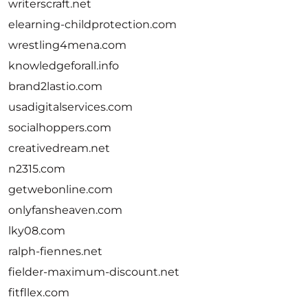
writerscraft.net
elearning-childprotection.com
wrestling4mena.com
knowledgeforall.info
brand2lastio.com
usadigitalservices.com
socialhoppers.com
creativedream.net
n2315.com
getwebonline.com
onlyfansheaven.com
lky08.com
ralph-fiennes.net
fielder-maximum-discount.net
fitfllex.com