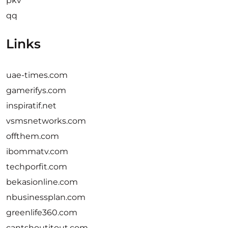
pkv
qq
Links
uae-times.com
gamerifys.com
inspiratif.net
vsmsnetworks.com
offthem.com
ibommatv.com
techporfit.com
bekasionline.com
nbusinessplan.com
greenlife360.com
cantshoutitout.com