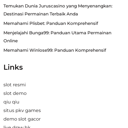
Temukan Dunia Juruscasino yang Menyenangkan:
Destinasi Permainan Terbaik Anda
Memahami Plisbet: Panduan Komprehensif
Menjelajahi Bunga99: Panduan Utama Permainan
Online
Memahami Winlose99: Panduan Komprehensif
Links
slot resmi
slot demo
qiu qiu
situs pkv games
demo slot gacor
live draw hk