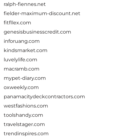
ralph-fiennes.net
fielder-maximum-discount.net
fitfllex.com
genesisbusinesscredit.com
inforuang.com
kindsmarket.com
luvelylife.com
macramb.com
mypet-diary.com
oxweekly.com
panamacitydeckcontractors.com
westfashions.com
toolshandy.com
travelstager.com
trendinspires.com