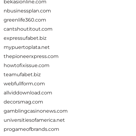
bekasionline.com
nbusinessplan.com
greenlife360.com
cantshoutitout.com
expressufabet.biz
mypuertoplata.net
thepioneerxpress.com
howtofixissue.com
teamufabet.biz
webfullform.com
allviddownload.com
decorsmag.com
gamblingcasinonews.com
universitiesofamerica.net
progameofbrands.com