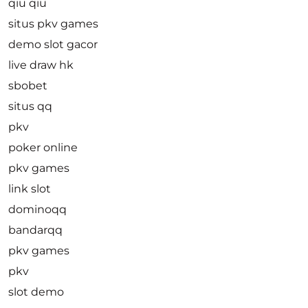
qiu qiu
situs pkv games
demo slot gacor
live draw hk
sbobet
situs qq
pkv
poker online
pkv games
link slot
dominoqq
bandarqq
pkv games
pkv
slot demo