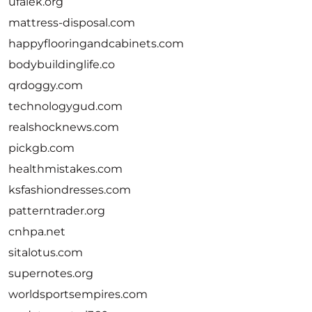
ufalek.org
mattress-disposal.com
happyflooringandcabinets.com
bodybuildinglife.co
qrdoggy.com
technologygud.com
realshocknews.com
pickgb.com
healthmistakes.com
ksfashiondresses.com
patterntrader.org
cnhpa.net
sitalotus.com
supernotes.org
worldsportsempires.com