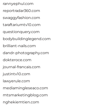
rannyephul.com
reportradar360.com
swaggyfashion.com
taraftariumtv10.com
questionquery.com
bodybuildinglegend.com
brilliant-nails.com
dandr-photography.com
dokteroce.com
journal-francais.com
justintv10.com
lawyerule.com
mediamingleseaco.com
mtsmarketingblog.com
nghekiemtien.com