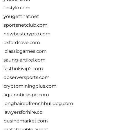
tostylo.com
yougetthat.net
sportsnetclub.com
newbestcrypto.com
oxfordsave.com
iclassicgames.com
saung-artikel.com
fasthokivip2.com
observersports.com
cryptominingplus.com
aquinoticiaspe.com
longhairedfrenchbulldog.com
lawyersforhire.co
businemarket.com
matahari88play.net