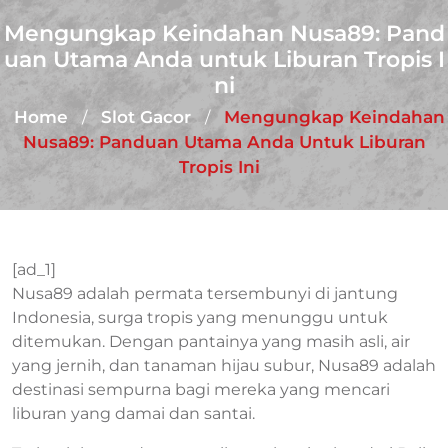
Mengungkap Keindahan Nusa89: Pand
uan Utama Anda untuk Liburan Tropis I
ni
Home
Slot Gacor
Mengungkap Keindahan
/
/
Nusa89: Panduan Utama Anda Untuk Liburan
Tropis Ini
[ad_1]
Nusa89 adalah permata tersembunyi di jantung
Indonesia, surga tropis yang menunggu untuk
ditemukan. Dengan pantainya yang masih asli, air
yang jernih, dan tanaman hijau subur, Nusa89 adalah
destinasi sempurna bagi mereka yang mencari
liburan yang damai dan santai.