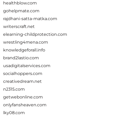
healthblow.com
gohelpmate.com
rajdhani-satta-matka.com
writerscraft.net
elearning-childprotection.com
wrestling4mena.com
knowledgeforall.info
brand2lastio.com
usadigitalservices.com
socialhoppers.com
creativedream.net
n2315.com
getwebonline.com
onlyfansheaven.com
lky08.com