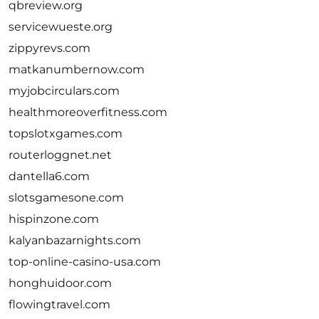
qbreview.org
servicewueste.org
zippyrevs.com
matkanumbernow.com
myjobcirculars.com
healthmoreoverfitness.com
topslotxgames.com
routerloggnet.net
dantella6.com
slotsgamesone.com
hispinzone.com
kalyanbazarnights.com
top-online-casino-usa.com
honghuidoor.com
flowingtravel.com