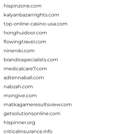
hispinzone.com
kalyanbazarnights.com
top-online-casino-usa.com
honghuidoor.com
flowingtravel.com
nineniki.com
brandiospecialists.com
medicalcare7.com
adtennaball.com
nabzah.com
mongive.com
matkagameresultsview.com
getsolutionsonline.com
hispinner.org
criticalinsurance.info