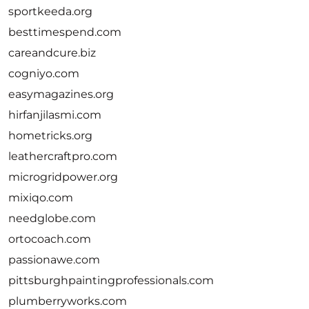
sportkeeda.org
besttimespend.com
careandcure.biz
cogniyo.com
easymagazines.org
hirfanjilasmi.com
hometricks.org
leathercraftpro.com
microgridpower.org
mixiqo.com
needglobe.com
ortocoach.com
passionawe.com
pittsburghpaintingprofessionals.com
plumberryworks.com