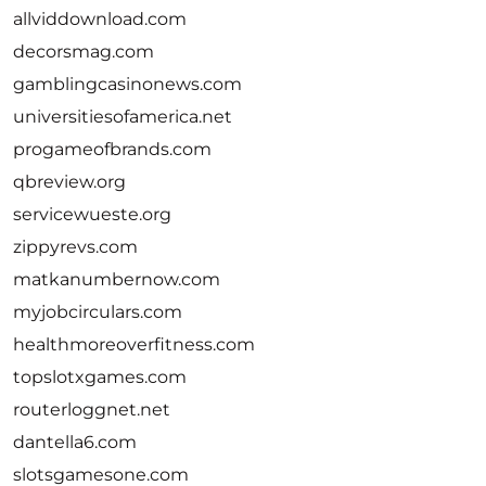
allviddownload.com
decorsmag.com
gamblingcasinonews.com
universitiesofamerica.net
progameofbrands.com
qbreview.org
servicewueste.org
zippyrevs.com
matkanumbernow.com
myjobcirculars.com
healthmoreoverfitness.com
topslotxgames.com
routerloggnet.net
dantella6.com
slotsgamesone.com