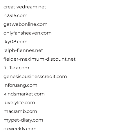
creativedream.net
n2315.com
getwebonline.com
onlyfansheaven.com
lky08.com
ralph-fiennes.net
fielder-maximum-discount.net
fitfllex.com
genesisbusinesscredit.com
inforuang.com
kindsmarket.com
luvelylife.com
macramb.com
mypet-diary.com
oxweekly.com