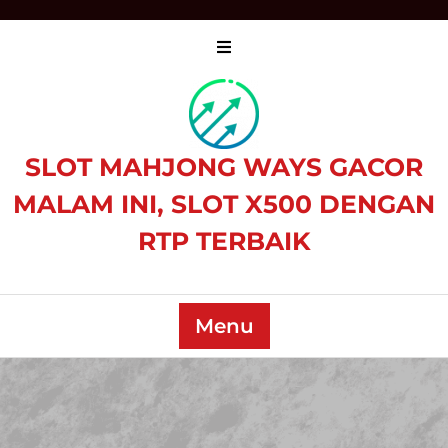
Skip
to
content
SLOT MAHJONG WAYS GACOR
MALAM INI, SLOT X500 DENGAN
RTP TERBAIK
Menu