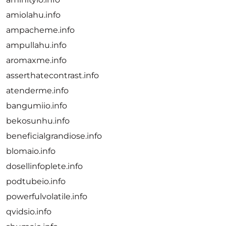
amiolahu.info
ampacheme.info
ampullahu.info
aromaxme.info
asserthatecontrast.info
atenderme.info
bangumiio.info
bekosunhu.info
beneficialgrandiose.info
blomaio.info
dosellinfoplete.info
podtubeio.info
powerfulvolatile.info
qvidsio.info