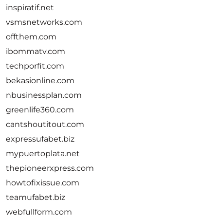
inspiratif.net
vsmsnetworks.com
offthem.com
ibommatv.com
techporfit.com
bekasionline.com
nbusinessplan.com
greenlife360.com
cantshoutitout.com
expressufabet.biz
mypuertoplata.net
thepioneerxpress.com
howtofixissue.com
teamufabet.biz
webfullform.com