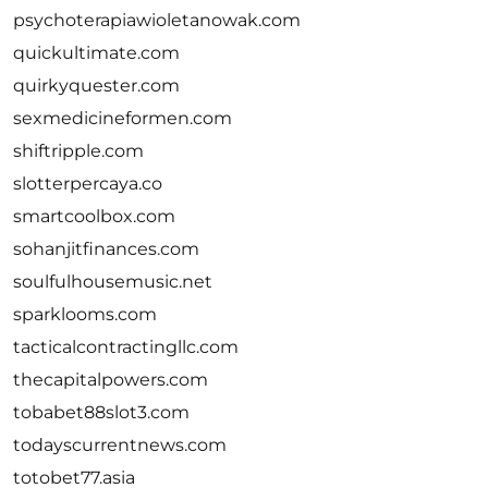
psychoterapiawioletanowak.com
quickultimate.com
quirkyquester.com
sexmedicineformen.com
shiftripple.com
slotterpercaya.co
smartcoolbox.com
sohanjitfinances.com
soulfulhousemusic.net
sparklooms.com
tacticalcontractingllc.com
thecapitalpowers.com
tobabet88slot3.com
todayscurrentnews.com
totobet77.asia