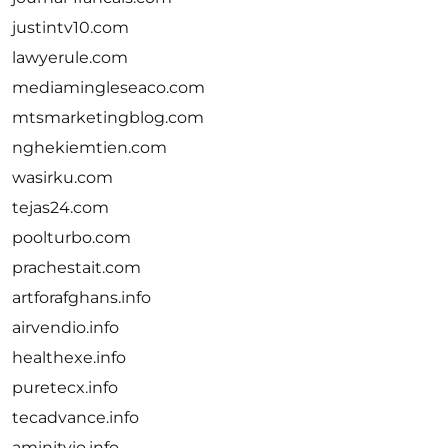
justintv10.com
lawyerule.com
mediamingleseaco.com
mtsmarketingblog.com
nghekiemtien.com
wasirku.com
tejas24.com
poolturbo.com
prachestait.com
artforafghans.info
airvendio.info
healthexe.info
puretecx.info
tecadvance.info
aminityio.info