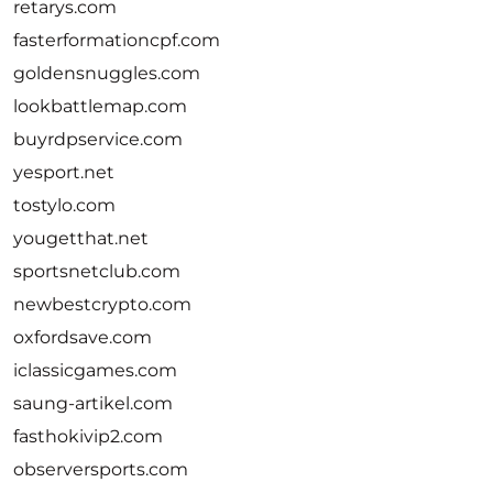
retarys.com
fasterformationcpf.com
goldensnuggles.com
lookbattlemap.com
buyrdpservice.com
yesport.net
tostylo.com
yougetthat.net
sportsnetclub.com
newbestcrypto.com
oxfordsave.com
iclassicgames.com
saung-artikel.com
fasthokivip2.com
observersports.com