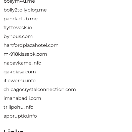
bollym4u.me
bolly2tollyblog.me
pandaclub.me
flyttevask.io
byhous.com
hartfordplazahotel.com
m-918kissapk.com
nabavkame.info
gakbiasa.com
iflowerhu.info
chicagocrystalconnection.com
imanabadii.com
trilipohu.info
appruptio.info