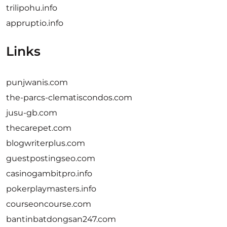
trilipohu.info
appruptio.info
Links
punjwanis.com
the-parcs-clematiscondos.com
jusu-gb.com
thecarepet.com
blogwriterplus.com
guestpostingseo.com
casinogambitpro.info
pokerplaymasters.info
courseoncourse.com
bantinbatdongsan247.com