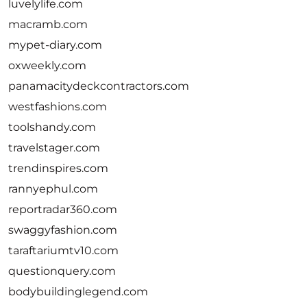
luvelylife.com
macramb.com
mypet-diary.com
oxweekly.com
panamacitydeckcontractors.com
westfashions.com
toolshandy.com
travelstager.com
trendinspires.com
rannyephul.com
reportradar360.com
swaggyfashion.com
taraftariumtv10.com
questionquery.com
bodybuildinglegend.com