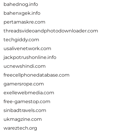
bahednog.info
bahenxgek.info
pertamaskre.com
threadsvideoandphotodownloader.com
techgiddy.com
usalivenetwork.com
jackpotrushonline.info
ucnewshindi.com
freecellphonedatabase.com
gamersrope.com
exellewebmedia.com
free-gamestop.com
sinbadtravels.com
ukmagzine.com
wareztech.org