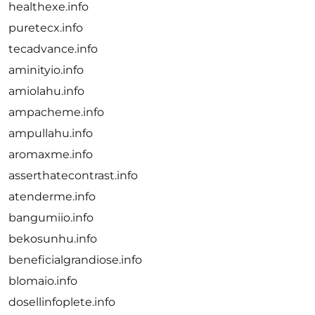
healthexe.info
puretecx.info
tecadvance.info
aminityio.info
amiolahu.info
ampacheme.info
ampullahu.info
aromaxme.info
asserthatecontrast.info
atenderme.info
bangumiio.info
bekosunhu.info
beneficialgrandiose.info
blomaio.info
dosellinfoplete.info