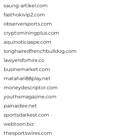
saung-artikel.com
fasthokivip2.com
observersports.com
cryptominingplus.com
aquinoticiaspe.com
longhairedfrenchbulldog.com
lawyersforhire.co
businemarket.com
matahari88play.net
moneydescriptor.com
youthsmagazine.com
painaidee.net
sportsdarkest.com
webtoon.biz
thesportswires.com