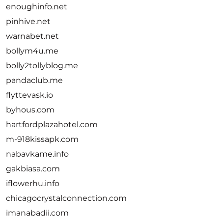
enoughinfo.net
pinhive.net
warnabet.net
bollym4u.me
bolly2tollyblog.me
pandaclub.me
flyttevask.io
byhous.com
hartfordplazahotel.com
m-918kissapk.com
nabavkame.info
gakbiasa.com
iflowerhu.info
chicagocrystalconnection.com
imanabadii.com