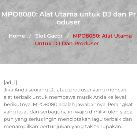
MPO8080: Alat Utama untuk DJ dan Pr
oduser
Home
Slot Gacor
MPO8080: Alat Utama
/
/
Untuk DJ Dan Produser
[ad_1]
Jika Anda seorang DJ atau produser yang mencari
alat terbaik untuk membawa musik Anda ke level
berikutnya, MPO8080 adalah jawabannya. Perangkat
yang kuat dan serbaguna ini wajib dimiliki oleh siapa
pun yang serius ingin menciptakan lagu terbaik dan
menampilkan pertunjukan yang tak terlupakan.