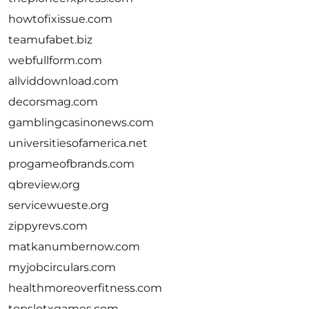
howtofixissue.com
teamufabet.biz
webfullform.com
allviddownload.com
decorsmag.com
gamblingcasinonews.com
universitiesofamerica.net
progameofbrands.com
qbreview.org
servicewueste.org
zippyrevs.com
matkanumbernow.com
myjobcirculars.com
healthmoreoverfitness.com
topslotxgames.com