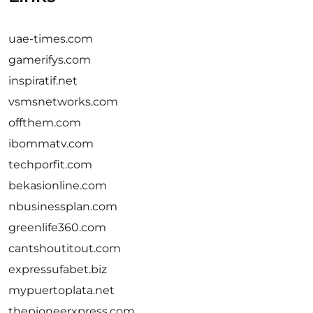
uae-times.com
gamerifys.com
inspiratif.net
vsmsnetworks.com
offthem.com
ibommatv.com
techporfit.com
bekasionline.com
nbusinessplan.com
greenlife360.com
cantshoutitout.com
expressufabet.biz
mypuertoplata.net
thepioneerxpress.com