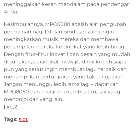
meninggalkan kesan mendalam pada pendengar
Anda.
Kesimpulannya, MPO8080 adalah alat pengubah
permainan bagi DJ dan produser yang ingin
meningkatkan musik mereka dan membawa
penampilan mereka ke tingkat yang lebih tinggi.
Dengan fitur-fitur inovatif dan desain yang mudah
digunakan, perangkat ini wajib dimiliki oleh siapa
pun yang serius ingin membuat lagu terbaik dan
menampilkan pertunjukan yang tak terlupakan.
Jangan menunggu lebih lama lagi – dapatkan
MPO8080 dan mulailah membuat musik yang
menonjol dari yang lain.
[ad_2]
Tags:
slot