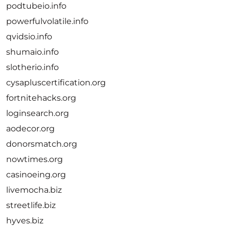
podtubeio.info
powerfulvolatile.info
qvidsio.info
shumaio.info
slotherio.info
cysapluscertification.org
fortnitehacks.org
loginsearch.org
aodecor.org
donorsmatch.org
nowtimes.org
casinoeing.org
livemocha.biz
streetlife.biz
hyves.biz