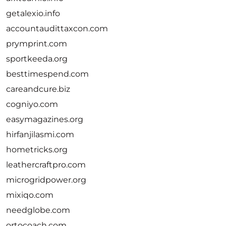
getalexio.info
accountaudittaxcon.com
prymprint.com
sportkeeda.org
besttimespend.com
careandcure.biz
cogniyo.com
easymagazines.org
hirfanjilasmi.com
hometricks.org
leathercraftpro.com
microgridpower.org
mixiqo.com
needglobe.com
ortocoach.com