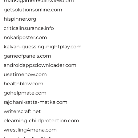
matkagameresultsview.com
getsolutionsonline.com
hispinner.org
criticalinsurance.info
nokariposter.com
kalyan-guessing-nightplay.com
gameofpanels.com
androidappsdownloader.com
usetimenow.com
healthblow.com
gohelpmate.com
rajdhani-satta-matka.com
writerscraft.net
elearning-childprotection.com
wrestling4mena.com