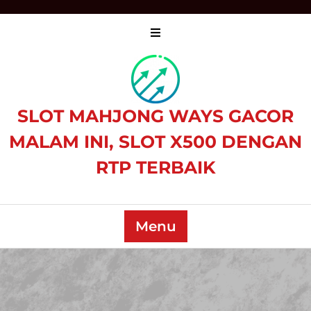
Skip
to
content
SLOT MAHJONG WAYS GACOR
MALAM INI, SLOT X500 DENGAN
RTP TERBAIK
Menu