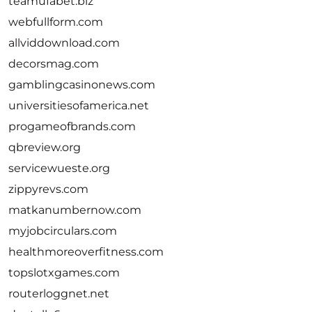
teamufabet.biz
webfullform.com
allviddownload.com
decorsmag.com
gamblingcasinonews.com
universitiesofamerica.net
progameofbrands.com
qbreview.org
servicewueste.org
zippyrevs.com
matkanumbernow.com
myjobcirculars.com
healthmoreoverfitness.com
topslotxgames.com
routerloggnet.net