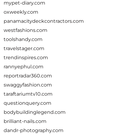
mypet-diary.com
oxweekly.com
panamacitydeckcontractors.com
westfashions.com
toolshandy.com
travelstager.com
trendinspires.com
rannyephul.com
reportradar360.com
swaggyfashion.com
taraftariumtv10.com
questionquery.com
bodybuildinglegend.com
brilliant-nails.com
dandr-photography.com