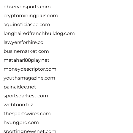
observersports.com
cryptominingplus.com
aquinoticiaspe.com
longhairedfrenchbulldog.com
lawyersforhire.co
businemarket.com
matahari88play.net
moneydescriptor.com
youthsmagazine.com
painaidee.net
sportsdarkest.com
webtoon.biz
thesportswires.com
hyungpro.com
sportingnewsnet.com