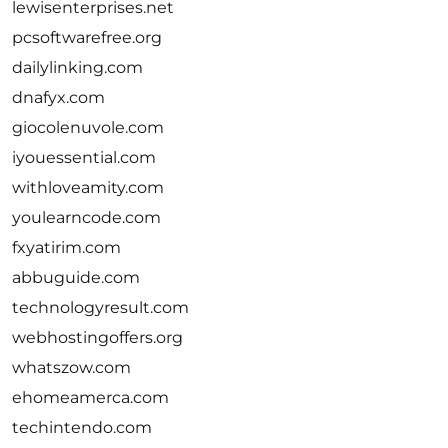
lewisenterprises.net
pcsoftwarefree.org
dailylinking.com
dnafyx.com
giocolenuvole.com
iyouessential.com
withloveamity.com
youlearncode.com
fxyatirim.com
abbuguide.com
technologyresult.com
webhostingoffers.org
whatszow.com
ehomeamerca.com
techintendo.com