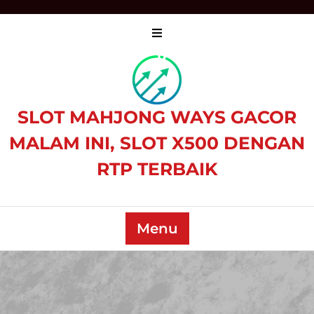
Skip
to
content
SLOT MAHJONG WAYS GACOR
MALAM INI, SLOT X500 DENGAN
RTP TERBAIK
Menu