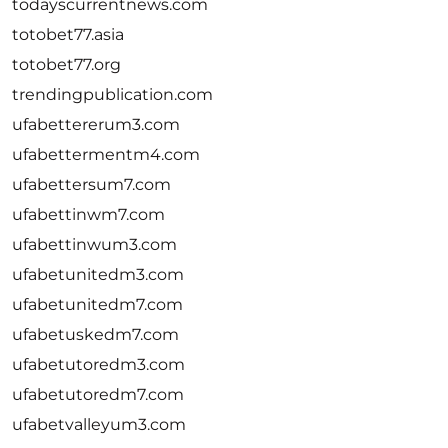
todayscurrentnews.com
totobet77.asia
totobet77.org
trendingpublication.com
ufabettererum3.com
ufabettermentm4.com
ufabettersum7.com
ufabettinwm7.com
ufabettinwum3.com
ufabetunitedm3.com
ufabetunitedm7.com
ufabetuskedm7.com
ufabetutoredm3.com
ufabetutoredm7.com
ufabetvalleyum3.com