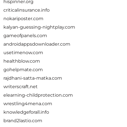
hispinner.org
criticalinsurance.info
nokariposter.com
kalyan-guessing-nightplay.com
gameofpanels.com
androidappsdownloader.com
usetimenow.com
healthblow.com
gohelpmate.com
rajdhani-satta-matka.com
writerscraft.net
elearning-childprotection.com
wrestling4mena.com
knowledgeforall.info
brand2lastio.com