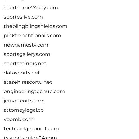
sportstime24day.com
sporteslive.com
theblingblingshields.com
pinkfrenchtipnails.com
newgamestv.com
sportsgallerys.com
sportsmirrors.net
datasports.net
atasehirescortu.net
engineeringtechub.com
jerryescorts.com
attorneylegal.co
voomb.com
techgadgetpoint.com
tvsportsguide24.com