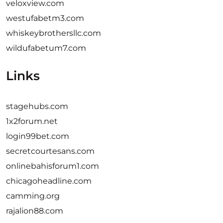
veloxview.com
westufabetm3.com
whiskeybrothersllc.com
wildufabetum7.com
Links
stagehubs.com
1x2forum.net
login99bet.com
secretcourtesans.com
onlinebahisforum1.com
chicagoheadline.com
camming.org
rajalion88.com