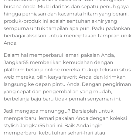
busana Anda. Mulai dari tas dan sepatu penuh gaya
hingga perhiasan dan kacamata hitam yang berani,
produk-produk ini adalah sentuhan akhir yang
sempurna untuk tampilan apa pun. Padu padankan
berbagai aksesori untuk menciptakan tampilan unik
Anda.
Dalam hal memperbarui lemari pakaian Anda,
Jangkar55 memberikan kemudahan dengan
platform belanja online mereka. Cukup telusuri situs
web mereka, pilih karya favorit Anda, dan kirimkan
langsung ke depan pintu Anda. Dengan pengiriman
yang cepat dan pengembalian yang mudah,
berbelanja baju baru tidak pernah senyaman ini.
Jadi mengapa menunggu? Bersiaplah untuk
memperbarui lemari pakaian Anda dengan koleksi
stylish Jangkar55 hari ini. Baik Anda ingin
memperbarui kebutuhan sehari-hari atau