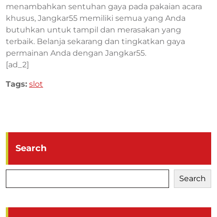
menambahkan sentuhan gaya pada pakaian acara
khusus, Jangkar55 memiliki semua yang Anda
butuhkan untuk tampil dan merasakan yang
terbaik. Belanja sekarang dan tingkatkan gaya
permainan Anda dengan Jangkar55.
[ad_2]
Tags:
slot
Search
Search