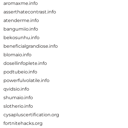
aromaxme.info
asserthatecontrast.info
atenderme.info
bangumiio.info
bekosunhu.info
beneficialgrandiose.info
blomaio.info
dosellinfoplete.info
podtubeio.info
powerfulvolatile.info
qvidsio.info
shumaio.info
slotherio.info
cysapluscertification.org
fortnitehacks.org