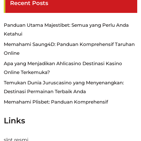
Recent Posts
Panduan Utama Majestibet: Semua yang Perlu Anda
Ketahui
Memahami Saung4D: Panduan Komprehensif Taruhan
Online
Apa yang Menjadikan Ahlicasino Destinasi Kasino
Online Terkemuka?
Temukan Dunia Juruscasino yang Menyenangkan:
Destinasi Permainan Terbaik Anda
Memahami Plisbet: Panduan Komprehensif
Links
slot resmi