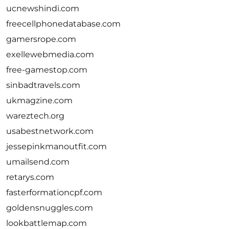
ucnewshindi.com
freecellphonedatabase.com
gamersrope.com
exellewebmedia.com
free-gamestop.com
sinbadtravels.com
ukmagzine.com
wareztech.org
usabestnetwork.com
jessepinkmanoutfit.com
umailsend.com
retarys.com
fasterformationcpf.com
goldensnuggles.com
lookbattlemap.com