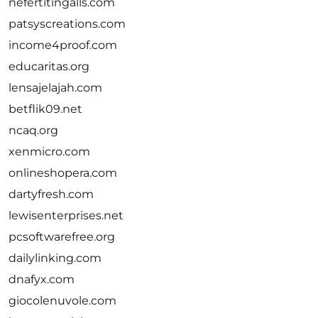
nefertitingalls.com
patsyscreations.com
income4proof.com
educaritas.org
lensajelajah.com
betflik09.net
ncaq.org
xenmicro.com
onlineshopera.com
dartyfresh.com
lewisenterprises.net
pcsoftwarefree.org
dailylinking.com
dnafyx.com
giocolenuvole.com