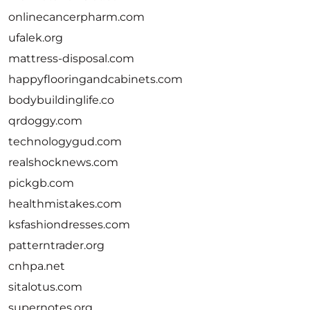
onlinecancerpharm.com
ufalek.org
mattress-disposal.com
happyflooringandcabinets.com
bodybuildinglife.co
qrdoggy.com
technologygud.com
realshocknews.com
pickgb.com
healthmistakes.com
ksfashiondresses.com
patterntrader.org
cnhpa.net
sitalotus.com
supernotes.org