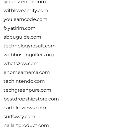
iyouessential.com
withloveamity.com
youlearncode.com
fxyatirim.com
abbuguide.com
technologyresult.com
webhostingoffers.org
whatszow.com
ehomeamerca.com
techintendo.com
techgreenpure.com
bestdropshipstore.com
cartelreviews.com
surfsway.com
nailartproduct.com