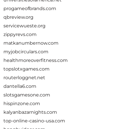
progameofbrands.com
qbreview.org
servicewueste.org
zippyrevs.com
matkanumbernow.com
myjobcirculars.com
healthmoreoverfitness.com
topslotxgames.com
routerloggnet.net
dantella6.com
slotsgamesone.com
hispinzone.com
kalyanbazarnights.com
top-online-casino-usa.com