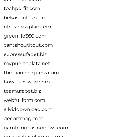
techporfit.com
bekasionline.com
nbusinessplan.com
greenlife360.com
cantshoutitout.com
expressufabet.biz
mypuertoplata.net
thepioneerxpress.com
howtofixissue.com
teamufabet.biz
webfullform.com
allviddownload.com
decorsmag.com
gamblingcasinonews.com
universitiesofamerica.net