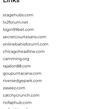
Links
stagehubs.com
1x2forum.net
login99bet.com
secretcourtesans.com
onlinebahisforum1.com
chicagoheadline.com
camming.org
rajalion88.com
goupuntacana.com
riversedgepark.com
zaseez.com
catchycrunch.com
nofaphub.com