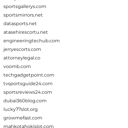
sportsgallerys.com
sportsmirrors.net
datasports.net
atasehirescortu.net
engineeringtechub.com
jerryescorts.com
attorneylegal.co
voomb.com
techgadgetpoint.com
tvsportsguide24.com
sportsreviews24.com
dubai360blog.com
lucky77slot.org
growmefast.com
mahkotahokislot.com