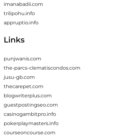
imanabadii.com
trilipohu.info
appruptio.info
Links
punjwanis.com
the-parcs-clematiscondos.com
jusu-gb.com
thecarepet.com
blogwriterplus.com
guestpostingseo.com
casinogambitpro.info
pokerplaymasters.info
courseoncourse.com