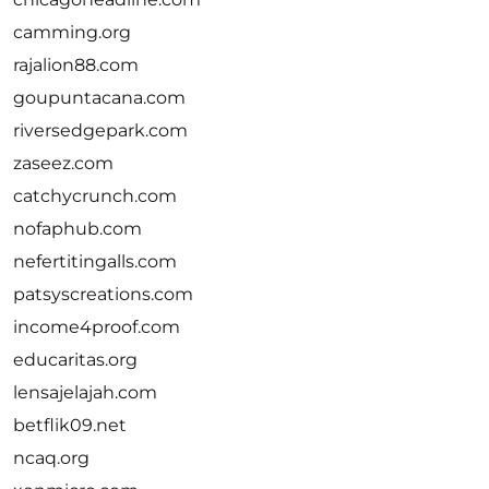
camming.org
rajalion88.com
goupuntacana.com
riversedgepark.com
zaseez.com
catchycrunch.com
nofaphub.com
nefertitingalls.com
patsyscreations.com
income4proof.com
educaritas.org
lensajelajah.com
betflik09.net
ncaq.org