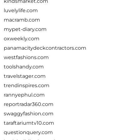
kindsmarket.com
luvelylife.com
macramb.com
mypet-diary.com
oxweekly.com
panamacitydeckcontractors.com
westfashions.com
toolshandy.com
travelstager.com
trendinspires.com
rannyephul.com
reportradar360.com
swaggyfashion.com
taraftariumtv10.com
questionquery.com