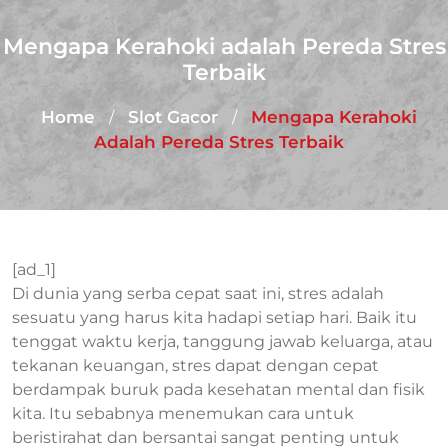
Mengapa Kerahoki adalah Pereda Stres
Terbaik
Home
Slot Gacor
Mengapa Kerahoki
/
/
Adalah Pereda Stres Terbaik
[ad_1]
Di dunia yang serba cepat saat ini, stres adalah
sesuatu yang harus kita hadapi setiap hari. Baik itu
tenggat waktu kerja, tanggung jawab keluarga, atau
tekanan keuangan, stres dapat dengan cepat
berdampak buruk pada kesehatan mental dan fisik
kita. Itu sebabnya menemukan cara untuk
beristirahat dan bersantai sangat penting untuk