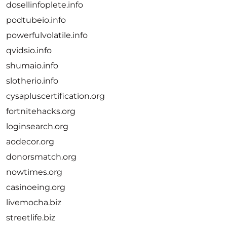
dosellinfoplete.info
podtubeio.info
powerfulvolatile.info
qvidsio.info
shumaio.info
slotherio.info
cysapluscertification.org
fortnitehacks.org
loginsearch.org
aodecor.org
donorsmatch.org
nowtimes.org
casinoeing.org
livemocha.biz
streetlife.biz