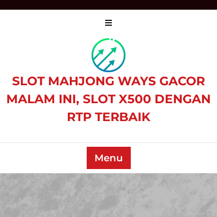
Skip
to
content
SLOT MAHJONG WAYS GACOR
MALAM INI, SLOT X500 DENGAN
RTP TERBAIK
Menu