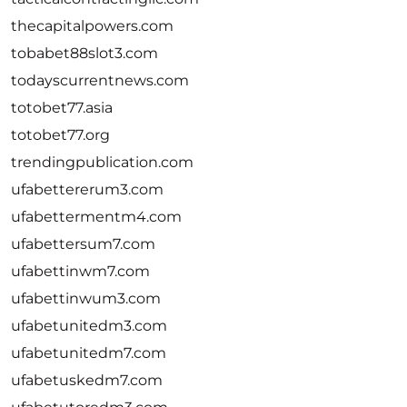
thecapitalpowers.com
tobabet88slot3.com
todayscurrentnews.com
totobet77.asia
totobet77.org
trendingpublication.com
ufabettererum3.com
ufabettermentm4.com
ufabettersum7.com
ufabettinwm7.com
ufabettinwum3.com
ufabetunitedm3.com
ufabetunitedm7.com
ufabetuskedm7.com