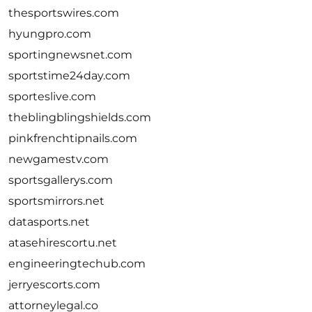
thesportswires.com
hyungpro.com
sportingnewsnet.com
sportstime24day.com
sporteslive.com
theblingblingshields.com
pinkfrenchtipnails.com
newgamestv.com
sportsgallerys.com
sportsmirrors.net
datasports.net
atasehirescortu.net
engineeringtechub.com
jerryescorts.com
attorneylegal.co