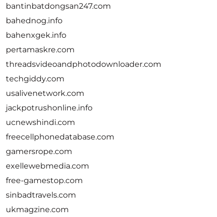
bantinbatdongsan247.com
bahednog.info
bahenxgek.info
pertamaskre.com
threadsvideoandphotodownloader.com
techgiddy.com
usalivenetwork.com
jackpotrushonline.info
ucnewshindi.com
freecellphonedatabase.com
gamersrope.com
exellewebmedia.com
free-gamestop.com
sinbadtravels.com
ukmagzine.com