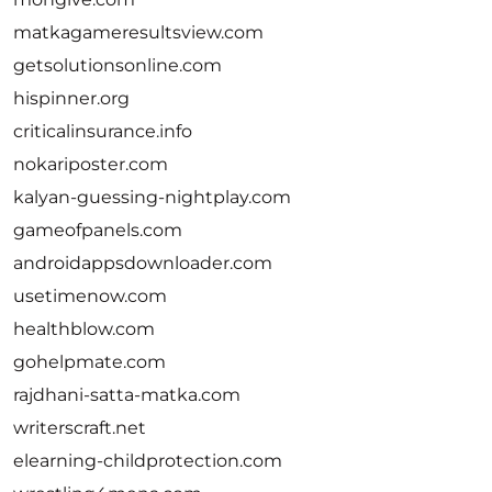
matkagameresultsview.com
getsolutionsonline.com
hispinner.org
criticalinsurance.info
nokariposter.com
kalyan-guessing-nightplay.com
gameofpanels.com
androidappsdownloader.com
usetimenow.com
healthblow.com
gohelpmate.com
rajdhani-satta-matka.com
writerscraft.net
elearning-childprotection.com