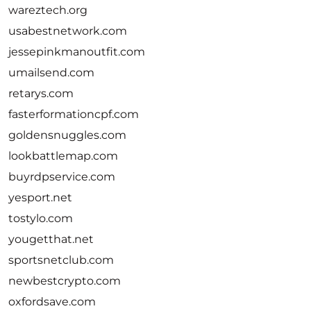
wareztech.org
usabestnetwork.com
jessepinkmanoutfit.com
umailsend.com
retarys.com
fasterformationcpf.com
goldensnuggles.com
lookbattlemap.com
buyrdpservice.com
yesport.net
tostylo.com
yougetthat.net
sportsnetclub.com
newbestcrypto.com
oxfordsave.com