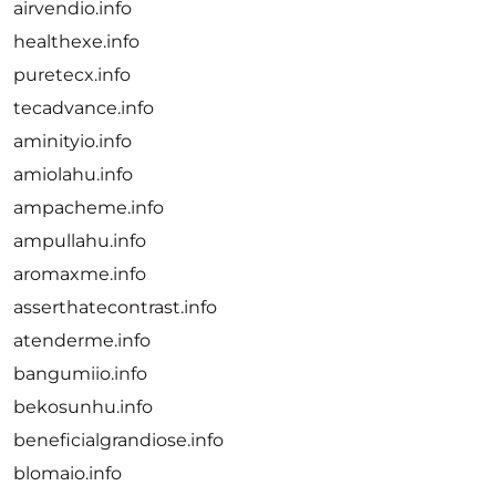
airvendio.info
healthexe.info
puretecx.info
tecadvance.info
aminityio.info
amiolahu.info
ampacheme.info
ampullahu.info
aromaxme.info
asserthatecontrast.info
atenderme.info
bangumiio.info
bekosunhu.info
beneficialgrandiose.info
blomaio.info