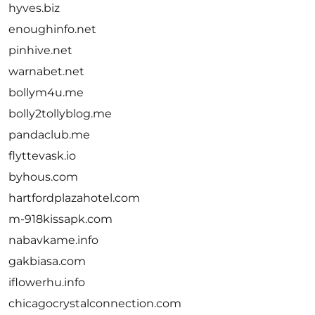
hyves.biz
enoughinfo.net
pinhive.net
warnabet.net
bollym4u.me
bolly2tollyblog.me
pandaclub.me
flyttevask.io
byhous.com
hartfordplazahotel.com
m-918kissapk.com
nabavkame.info
gakbiasa.com
iflowerhu.info
chicagocrystalconnection.com