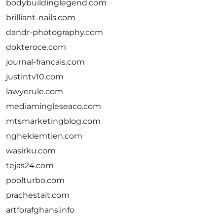
bodybuildinglegend.com
brilliant-nails.com
dandr-photography.com
dokteroce.com
journal-francais.com
justintv10.com
lawyerule.com
mediamingleseaco.com
mtsmarketingblog.com
nghekiemtien.com
wasirku.com
tejas24.com
poolturbo.com
prachestait.com
artforafghans.info