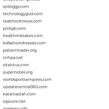
qrdoggy.com
technologygud.com
realshocknews.com
pickgb.com
healthmistakes.com
ksfashiondresses.com
patterntrader.org
cnhpa.net
sitalotus.com
supernotes.org
worldsportsempires.com
updatecentral360.com
katamastah.com
zqscore.net
aseleraio.info