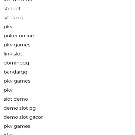
sbobet
situs qq
pkv
poker online
pkv games
link slot
dominoqq
bandarqq
pkv games
pkv
slot demo
demo slot pg
demo slot gacor
pkv games