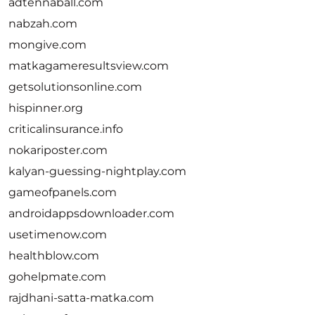
adtennaball.com
nabzah.com
mongive.com
matkagameresultsview.com
getsolutionsonline.com
hispinner.org
criticalinsurance.info
nokariposter.com
kalyan-guessing-nightplay.com
gameofpanels.com
androidappsdownloader.com
usetimenow.com
healthblow.com
gohelpmate.com
rajdhani-satta-matka.com