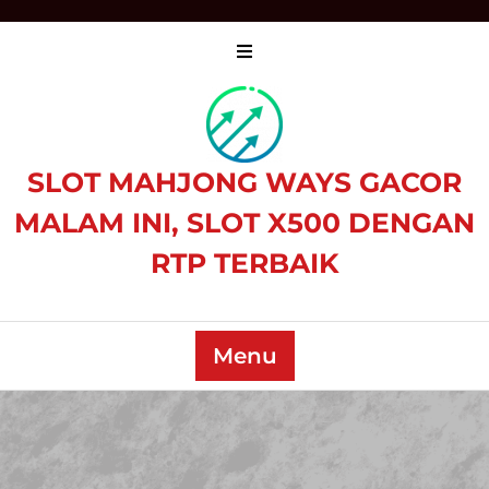
Skip
to
content
SLOT MAHJONG WAYS GACOR
MALAM INI, SLOT X500 DENGAN
RTP TERBAIK
Menu