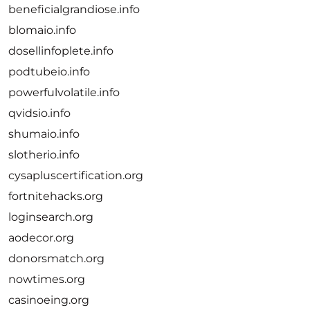
beneficialgrandiose.info
blomaio.info
dosellinfoplete.info
podtubeio.info
powerfulvolatile.info
qvidsio.info
shumaio.info
slotherio.info
cysapluscertification.org
fortnitehacks.org
loginsearch.org
aodecor.org
donorsmatch.org
nowtimes.org
casinoeing.org