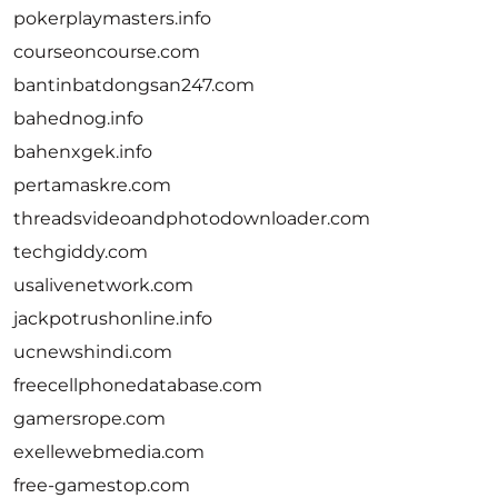
pokerplaymasters.info
courseoncourse.com
bantinbatdongsan247.com
bahednog.info
bahenxgek.info
pertamaskre.com
threadsvideoandphotodownloader.com
techgiddy.com
usalivenetwork.com
jackpotrushonline.info
ucnewshindi.com
freecellphonedatabase.com
gamersrope.com
exellewebmedia.com
free-gamestop.com