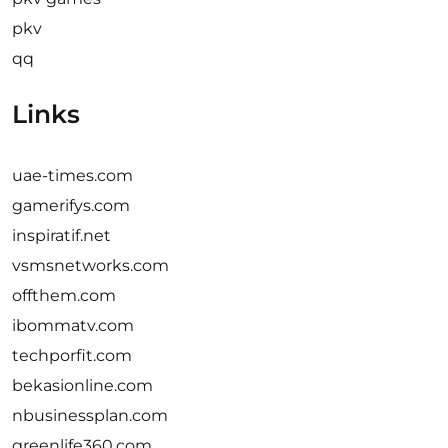
pkv
qq
Links
uae-times.com
gamerifys.com
inspiratif.net
vsmsnetworks.com
offthem.com
ibommatv.com
techporfit.com
bekasionline.com
nbusinessplan.com
greenlife360.com