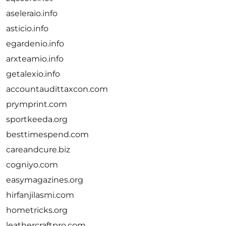
aseleraio.info
asticio.info
egardenio.info
arxteamio.info
getalexio.info
accountaudittaxcon.com
prymprint.com
sportkeeda.org
besttimespend.com
careandcure.biz
cogniyo.com
easymagazines.org
hirfanjilasmi.com
hometricks.org
leathercraftpro.com