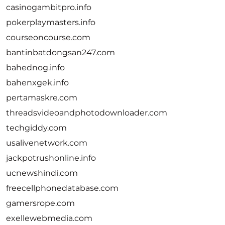
casinogambitpro.info
pokerplaymasters.info
courseoncourse.com
bantinbatdongsan247.com
bahednog.info
bahenxgek.info
pertamaskre.com
threadsvideoandphotodownloader.com
techgiddy.com
usalivenetwork.com
jackpotrushonline.info
ucnewshindi.com
freecellphonedatabase.com
gamersrope.com
exellewebmedia.com