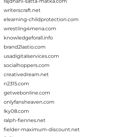
rajdhani-satta-matka.com
writerscraft.net
elearning-childprotection.com
wrestling4mena.com
knowledgeforall.info
brand2lastio.com
usadigitalservices.com
socialhoppers.com
creativedream.net
n2315.com
getwebonline.com
onlyfansheaven.com
lky08.com
ralph-fiennes.net
fielder-maximum-discount.net