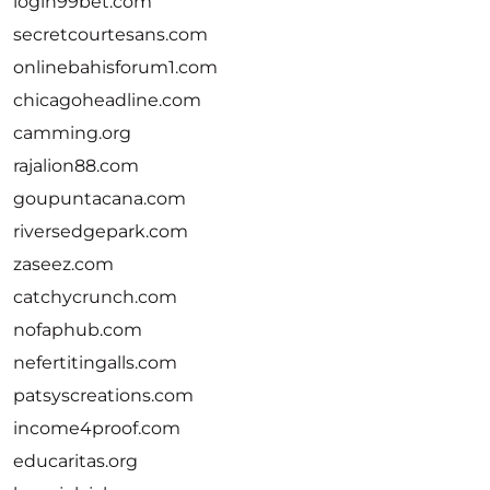
login99bet.com
secretcourtesans.com
onlinebahisforum1.com
chicagoheadline.com
camming.org
rajalion88.com
goupuntacana.com
riversedgepark.com
zaseez.com
catchycrunch.com
nofaphub.com
nefertitingalls.com
patsyscreations.com
income4proof.com
educaritas.org