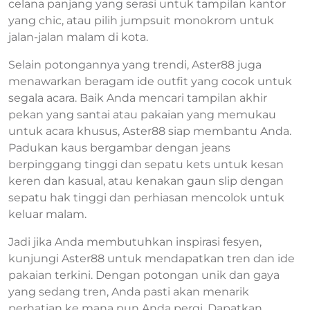
celana panjang yang serasi untuk tampilan kantor
yang chic, atau pilih jumpsuit monokrom untuk
jalan-jalan malam di kota.
Selain potongannya yang trendi, Aster88 juga
menawarkan beragam ide outfit yang cocok untuk
segala acara. Baik Anda mencari tampilan akhir
pekan yang santai atau pakaian yang memukau
untuk acara khusus, Aster88 siap membantu Anda.
Padukan kaus bergambar dengan jeans
berpinggang tinggi dan sepatu kets untuk kesan
keren dan kasual, atau kenakan gaun slip dengan
sepatu hak tinggi dan perhiasan mencolok untuk
keluar malam.
Jadi jika Anda membutuhkan inspirasi fesyen,
kunjungi Aster88 untuk mendapatkan tren dan ide
pakaian terkini. Dengan potongan unik dan gaya
yang sedang tren, Anda pasti akan menarik
perhatian ke mana pun Anda pergi. Dapatkan