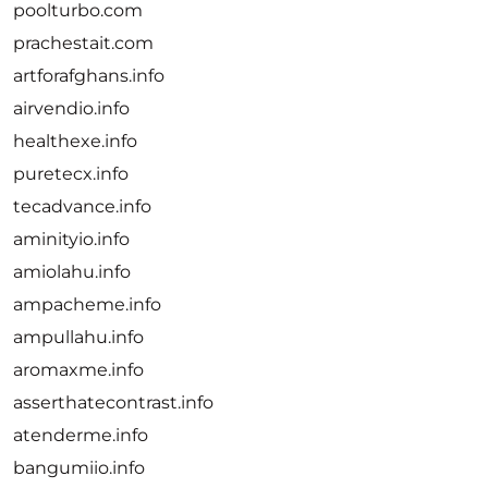
poolturbo.com
prachestait.com
artforafghans.info
airvendio.info
healthexe.info
puretecx.info
tecadvance.info
aminityio.info
amiolahu.info
ampacheme.info
ampullahu.info
aromaxme.info
asserthatecontrast.info
atenderme.info
bangumiio.info