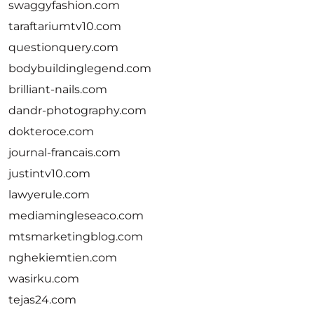
swaggyfashion.com
taraftariumtv10.com
questionquery.com
bodybuildinglegend.com
brilliant-nails.com
dandr-photography.com
dokteroce.com
journal-francais.com
justintv10.com
lawyerule.com
mediamingleseaco.com
mtsmarketingblog.com
nghekiemtien.com
wasirku.com
tejas24.com