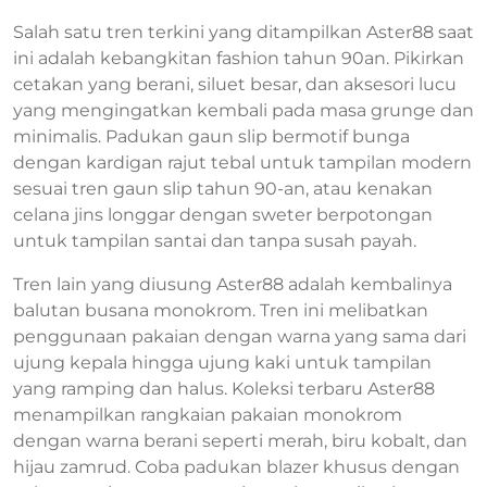
Salah satu tren terkini yang ditampilkan Aster88 saat
ini adalah kebangkitan fashion tahun 90an. Pikirkan
cetakan yang berani, siluet besar, dan aksesori lucu
yang mengingatkan kembali pada masa grunge dan
minimalis. Padukan gaun slip bermotif bunga
dengan kardigan rajut tebal untuk tampilan modern
sesuai tren gaun slip tahun 90-an, atau kenakan
celana jins longgar dengan sweter berpotongan
untuk tampilan santai dan tanpa susah payah.
Tren lain yang diusung Aster88 adalah kembalinya
balutan busana monokrom. Tren ini melibatkan
penggunaan pakaian dengan warna yang sama dari
ujung kepala hingga ujung kaki untuk tampilan
yang ramping dan halus. Koleksi terbaru Aster88
menampilkan rangkaian pakaian monokrom
dengan warna berani seperti merah, biru kobalt, dan
hijau zamrud. Coba padukan blazer khusus dengan