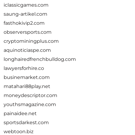
iclassicgames.com
saung-artikel.com
fasthokivip2.com
observersports.com
cryptominingplus.com
aquinoticiaspe.com
longhairedfrenchbulldog.com
lawyersforhire.co
businemarket.com
matahari88play.net
moneydescriptor.com
youthsmagazine.com
painaidee.net
sportsdarkest.com
webtoon.biz