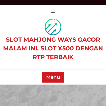
Skip
to
content
SLOT MAHJONG WAYS GACOR
MALAM INI, SLOT X500 DENGAN
RTP TERBAIK
Menu