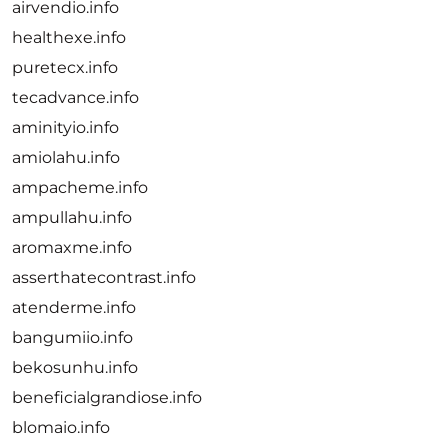
airvendio.info
healthexe.info
puretecx.info
tecadvance.info
aminityio.info
amiolahu.info
ampacheme.info
ampullahu.info
aromaxme.info
asserthatecontrast.info
atenderme.info
bangumiio.info
bekosunhu.info
beneficialgrandiose.info
blomaio.info