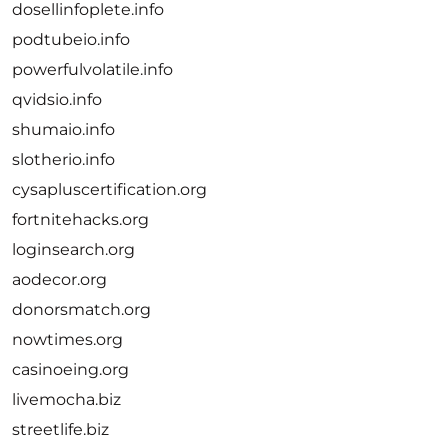
dosellinfoplete.info
podtubeio.info
powerfulvolatile.info
qvidsio.info
shumaio.info
slotherio.info
cysapluscertification.org
fortnitehacks.org
loginsearch.org
aodecor.org
donorsmatch.org
nowtimes.org
casinoeing.org
livemocha.biz
streetlife.biz