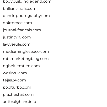
bodybuildinglegend.com
brilliant-nails.com
dandr-photography.com
dokteroce.com
journal-francais.com
justintv10.com
lawyerule.com
mediamingleseaco.com
mtsmarketingblog.com
nghekiemtien.com
wasirku.com
tejas24.com
poolturbo.com
prachestait.com
artforafghans.info