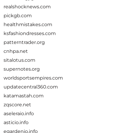
realshocknews.com
pickgb.com
healthmistakes.com
ksfashiondresses.com
patterntrader.org
cnhpa.net
sitalotus.com
supernotes.org
worldsportsempires.com
updatecentral360.com
katamastah.com
zqscore.net
aseleraio.info
asticio.info
egardenio.info