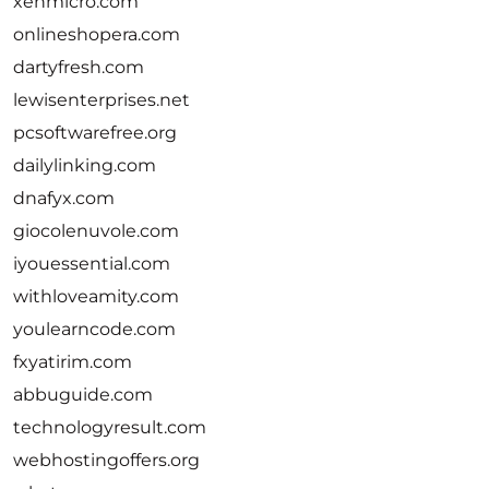
xenmicro.com
onlineshopera.com
dartyfresh.com
lewisenterprises.net
pcsoftwarefree.org
dailylinking.com
dnafyx.com
giocolenuvole.com
iyouessential.com
withloveamity.com
youlearncode.com
fxyatirim.com
abbuguide.com
technologyresult.com
webhostingoffers.org