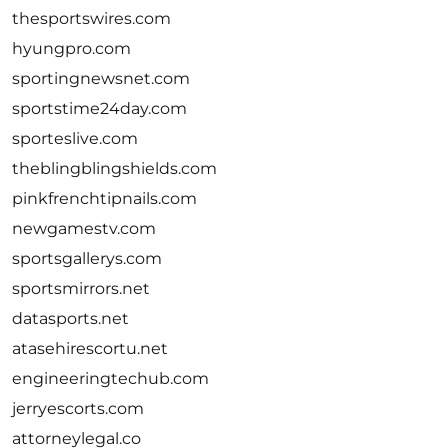
thesportswires.com
hyungpro.com
sportingnewsnet.com
sportstime24day.com
sporteslive.com
theblingblingshields.com
pinkfrenchtipnails.com
newgamestv.com
sportsgallerys.com
sportsmirrors.net
datasports.net
atasehirescortu.net
engineeringtechub.com
jerryescorts.com
attorneylegal.co