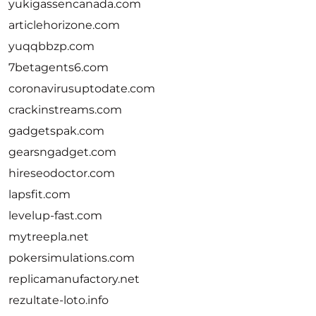
yukigassencanada.com
articlehorizone.com
yuqqbbzp.com
7betagents6.com
coronavirusuptodate.com
crackinstreams.com
gadgetspak.com
gearsngadget.com
hireseodoctor.com
lapsfit.com
levelup-fast.com
mytreepla.net
pokersimulations.com
replicamanufactory.net
rezultate-loto.info