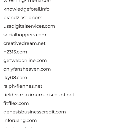
wrestling4mena.com
knowledgeforall.info
brand2lastio.com
usadigitalservices.com
socialhoppers.com
creativedream.net
n2315.com
getwebonline.com
onlyfansheaven.com
lky08.com
ralph-fiennes.net
fielder-maximum-discount.net
fitfllex.com
genesisbusinesscredit.com
inforuang.com