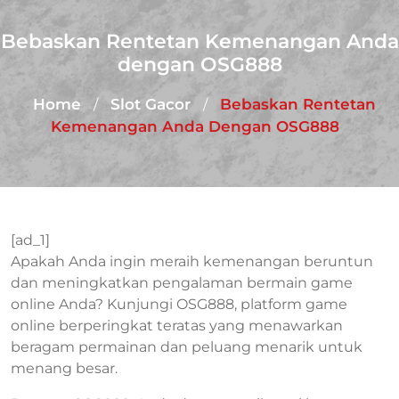
Bebaskan Rentetan Kemenangan Anda
dengan OSG888
Home
Slot Gacor
Bebaskan Rentetan
/
/
Kemenangan Anda Dengan OSG888
[ad_1]
Apakah Anda ingin meraih kemenangan beruntun
dan meningkatkan pengalaman bermain game
online Anda? Kunjungi OSG888, platform game
online berperingkat teratas yang menawarkan
beragam permainan dan peluang menarik untuk
menang besar.