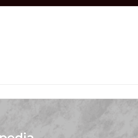
opedia