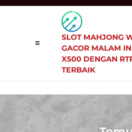
Skip
to
content
SLOT MAHJONG 
GACOR MALAM INI
X500 DENGAN RT
TERBAIK
Temui