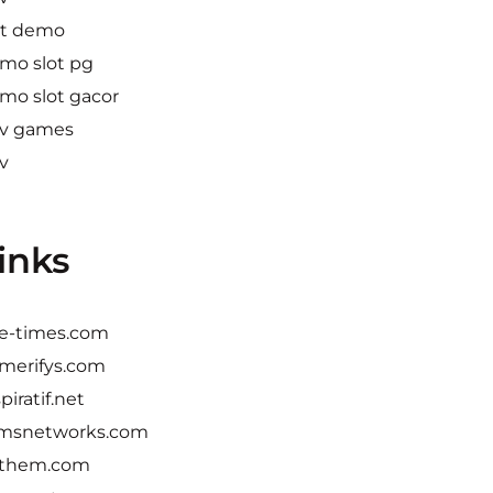
ot demo
mo slot pg
mo slot gacor
v games
v
inks
e-times.com
merifys.com
piratif.net
msnetworks.com
fthem.com