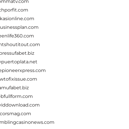
ommatv.com
chporfit.com
kasionline.com
usinessplan.com
eenlife360.com
ntshoutitout.com
pressufabet.biz
puertoplata.net
epioneerxpress.com
wtofixissue.com
amufabet.biz
bfullform.com
lviddownload.com
corsmag.com
mblingcasinonews.com