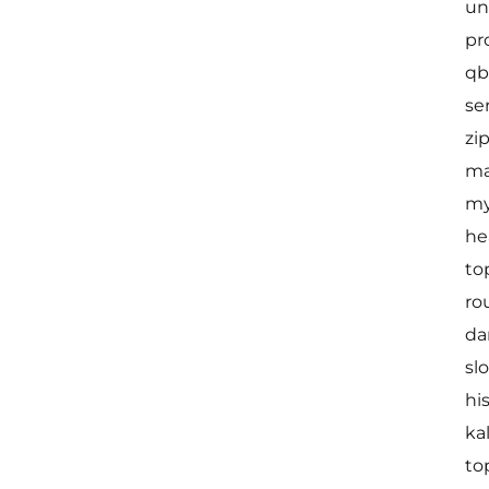
un
pr
qb
se
zi
ma
my
he
to
ro
da
sl
hi
ka
to