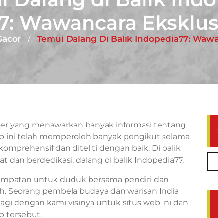
7: Wawancara Eksklus
Gacor
Temui Dalang Di Balik Indopedia77: Wawa
/
uler yang menawarkan banyak informasi tentang
 web ini telah memperoleh banyak pengikut selama
mprehensif dan diteliti dengan baik. Di balik
at dan berdedikasi, dalang di balik Indopedia77.
sempatan untuk duduk bersama pendiri dan
h. Seorang pembela budaya dan warisan India
gi dengan kami visinya untuk situs web ini dan
b tersebut.