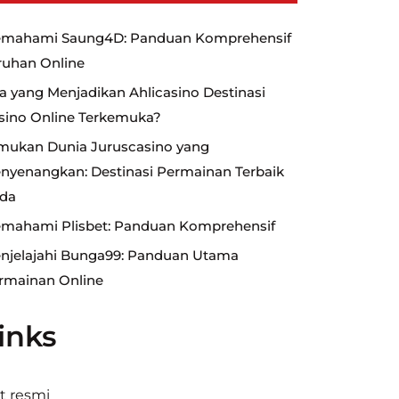
mahami Saung4D: Panduan Komprehensif
ruhan Online
a yang Menjadikan Ahlicasino Destinasi
sino Online Terkemuka?
mukan Dunia Juruscasino yang
nyenangkan: Destinasi Permainan Terbaik
da
mahami Plisbet: Panduan Komprehensif
njelajahi Bunga99: Panduan Utama
rmainan Online
inks
ot resmi