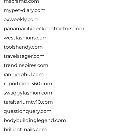
macramb.com
mypet-diary.com
oxweekly.com
panamacitydeckcontractors.com
westfashions.com
toolshandy.com
travelstager.com
trendinspires.com
rannyephul.com
reportradar360.com
swaggyfashion.com
taraftariumtv10.com
questionquery.com
bodybuildinglegend.com
brilliant-nails.com