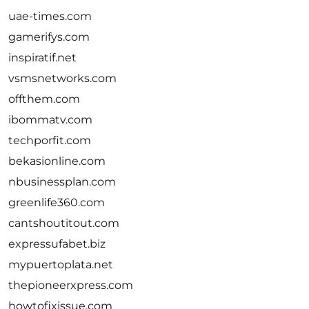
uae-times.com
gamerifys.com
inspiratif.net
vsmsnetworks.com
offthem.com
ibommatv.com
techporfit.com
bekasionline.com
nbusinessplan.com
greenlife360.com
cantshoutitout.com
expressufabet.biz
mypuertoplata.net
thepioneerxpress.com
howtofixissue.com