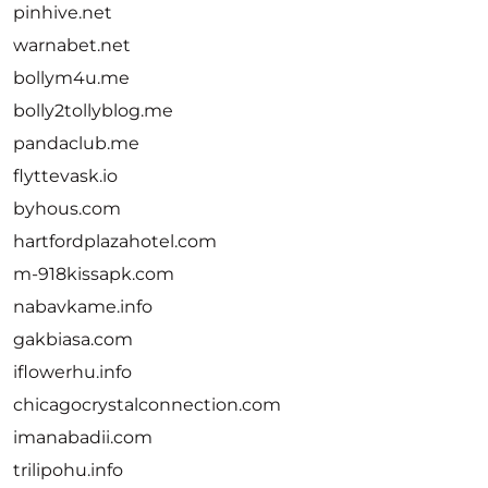
pinhive.net
warnabet.net
bollym4u.me
bolly2tollyblog.me
pandaclub.me
flyttevask.io
byhous.com
hartfordplazahotel.com
m-918kissapk.com
nabavkame.info
gakbiasa.com
iflowerhu.info
chicagocrystalconnection.com
imanabadii.com
trilipohu.info