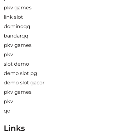
pkv games
link slot
dominoqq
bandarqq
pkv games
pkv
slot demo
demo slot pg
demo slot gacor
pkv games
pkv
qq
Links