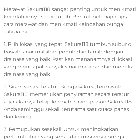
Merawat Sakura118 sangat penting untuk menikmati
keindahannya secara utuh. Berikut beberapa tips
cara merawat dan menikmati keindahan bunga
sakura ini:
1. Pilih lokasi yang tepat: Sakura118 tumbuh subur di
bawah sinar matahari penuh dan tanah dengan
drainase yang baik. Pastikan menanamnya di lokasi
yang mendapat banyak sinar matahari dan memiliki
drainase yang baik.
2. Siram secara teratur: Bunga sakura, termasuk
Sakura118, memerlukan penyiraman secara teratur
agar akarnya tetap lembab. Sirami pohon Sakura118
Anda seminggu sekali, terutama saat cuaca panas
dan kering.
3. Pemupukan sesekali: Untuk meningkatkan
pertumbuhan yang sehat dan mekarnya bunga