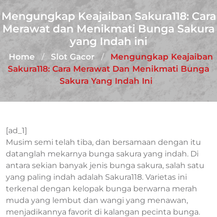
Mengungkap Keajaiban Sakura118: Cara
Merawat dan Menikmati Bunga Sakura
yang Indah ini
Home
Slot Gacor
Mengungkap Keajaiban
/
/
Sakura118: Cara Merawat Dan Menikmati Bunga
Sakura Yang Indah Ini
[ad_1]
Musim semi telah tiba, dan bersamaan dengan itu
datanglah mekarnya bunga sakura yang indah. Di
antara sekian banyak jenis bunga sakura, salah satu
yang paling indah adalah Sakura118. Varietas ini
terkenal dengan kelopak bunga berwarna merah
muda yang lembut dan wangi yang menawan,
menjadikannya favorit di kalangan pecinta bunga.