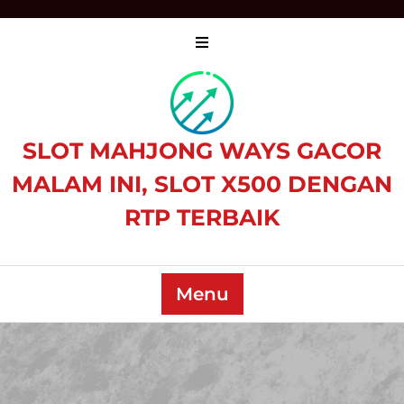
Skip
to
content
SLOT MAHJONG WAYS GACOR
MALAM INI, SLOT X500 DENGAN
RTP TERBAIK
Menu