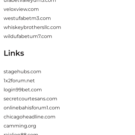
ufabetvalleyum3.com
veloxview.com
westufabetm3.com
whiskeybrothersllc.com
wildufabetum7.com
Links
stagehubs.com
1x2forum.net
login99bet.com
secretcourtesans.com
onlinebahisforum1.com
chicagoheadline.com
camming.org
rajalion88.com