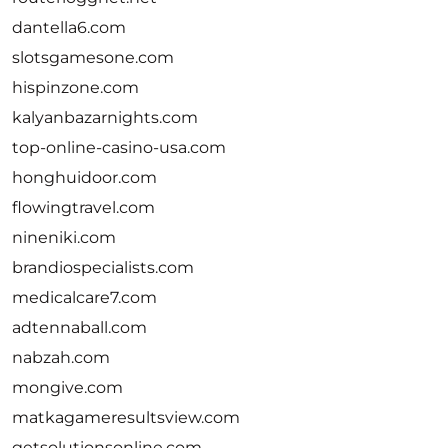
dantella6.com
slotsgamesone.com
hispinzone.com
kalyanbazarnights.com
top-online-casino-usa.com
honghuidoor.com
flowingtravel.com
nineniki.com
brandiospecialists.com
medicalcare7.com
adtennaball.com
nabzah.com
mongive.com
matkagameresultsview.com
getsolutionsonline.com