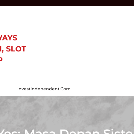
WAYS
, SLOT
P
Investindependent.com
es: Masa Depan Sist