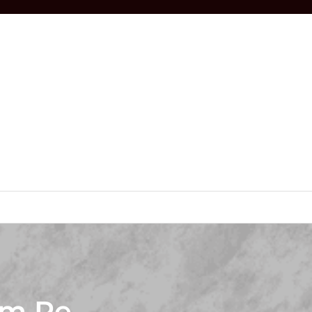
em Pe