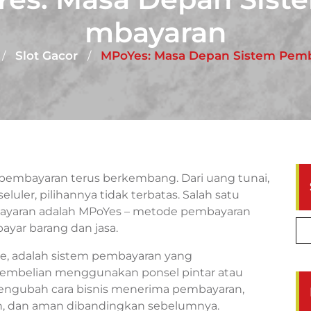
mbayaran
Slot Gacor
MPoYes: Masa Depan Sistem Pem
/
/
kan pembayaran terus berkembang. Dari uang tunai,
eluler, pilihannya tidak terbatas. Salah satu
mbayaran adalah MPoYes – metode pembayaran
ayar barang dan jasa.
ale, adalah sistem pembayaran yang
mbelian menggunakan ponsel pintar atau
i mengubah cara bisnis menerima pembayaran,
an, dan aman dibandingkan sebelumnya.