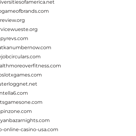
iversitiesofamerica.net
ogameofbrands.com
review.org
rvicewueste.org
ppyrevs.com
tkanumbernow.com
jobcirculars.com
althmoreoverfitness.com
pslotxgames.com
uterloggnet.net
ntella6.com
otsgamesone.com
spinzone.com
lyanbazarnights.com
p-online-casino-usa.com