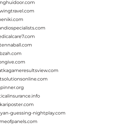
nghuidoor.com
owingtravel.com
neniki.com
andiospecialists.com
dicalcare7.com
tennaball.com
bzah.com
ngive.com
tkagameresultsview.com
tsolutionsonline.com
spinner.org
iticalinsurance.info
kariposter.com
lyan-guessing-nightplay.com
meofpanels.com