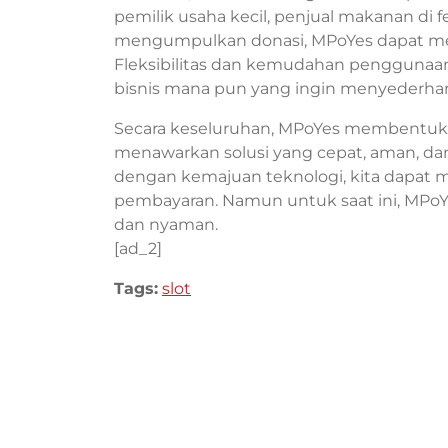
pemilik usaha kecil, penjual makanan di fe
mengumpulkan donasi, MPoYes dapat m
Fleksibilitas dan kemudahan penggunaan
bisnis mana pun yang ingin menyederha
Secara keseluruhan, MPoYes membentuk
menawarkan solusi yang cepat, aman, dan
dengan kemajuan teknologi, kita dapat me
pembayaran. Namun untuk saat ini, MPoY
dan nyaman.
[ad_2]
Tags:
slot