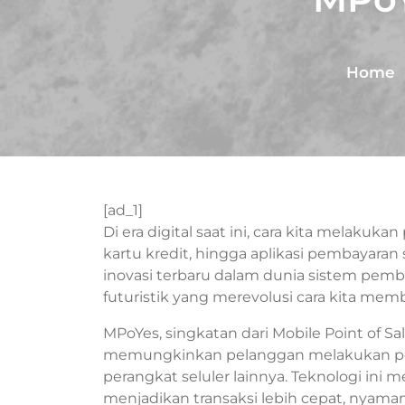
Home
[ad_1]
Di era digital saat ini, cara kita melaku
kartu kredit, hingga aplikasi pembayaran s
inovasi terbaru dalam dunia sistem pe
futuristik yang merevolusi cara kita memb
MPoYes, singkatan dari Mobile Point of S
memungkinkan pelanggan melakukan pe
perangkat seluler lainnya. Teknologi in
menjadikan transaksi lebih cepat, nyam