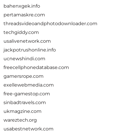
bahenxgek.info
pertamaskre.com
threadsvideoandphotodownloader.com
techgiddy.com
usalivenetwork.com
jackpotrushonline.info
ucnewshindi.com
freecellphonedatabase.com
gamersrope.com
exellewebmedia.com
free-gamestop.com
sinbadtravels.com
ukmagzine.com
wareztech.org
usabestnetwork.com