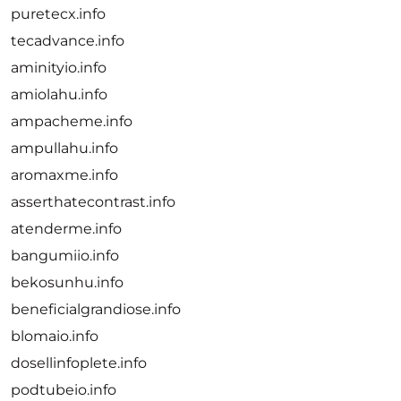
puretecx.info
tecadvance.info
aminityio.info
amiolahu.info
ampacheme.info
ampullahu.info
aromaxme.info
asserthatecontrast.info
atenderme.info
bangumiio.info
bekosunhu.info
beneficialgrandiose.info
blomaio.info
dosellinfoplete.info
podtubeio.info