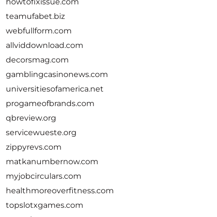
howtofixissue.com
teamufabet.biz
webfullform.com
allviddownload.com
decorsmag.com
gamblingcasinonews.com
universitiesofamerica.net
progameofbrands.com
qbreview.org
servicewueste.org
zippyrevs.com
matkanumbernow.com
myjobcirculars.com
healthmoreoverfitness.com
topslotxgames.com