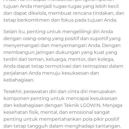
tujuan Anda menjadi tugas-tugas yang lebih kecil
dan dapat dikelola, membuat rencana tindakan, dan
tetap berkomitmen dan fokus pada tujuan Anda.
Selain itu, penting untuk mengelilingi diri Anda
dengan orang-orang yang positif dan suportif yang
menyemangati dan menyemangati Anda. Dengan
membangun jaringan dukungan yang kuat yang
terdiri dari teman, keluarga, mentor, dan kolega,
Anda dapat tetap termotivasi dan terinspirasi dalam
perjalanan Anda menuju kesuksesan dan
kebahagiaan.
Terakhir, perawatan diri dan cinta diri merupakan
komponen penting untuk mencapai kesuksesan
dan kebahagiaan dengan Teknik LGOWIN. Menjaga
kesehatan fisik, mental, dan emosional sangat
penting untuk mempertahankan pola pikir positif
dan tetap tangguh dalam menghadapi tantangan.