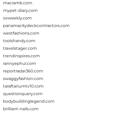
macramb.com
mypet-diary.com
oxweekly.com
panamacitydeckcontractors.com
westfashions.com
toolshandy.com
travelstager.com
trendinspires.com
rannyephul.com
reportradar360.com
swaggyfashion.com
taraftariumtv10.com
questionquery.com
bodybuildinglegend.com
brilliant-nails.com