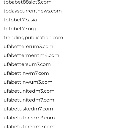
tobabet88slot3.com
todayscurrentnews.com
totobet77.asia
totobet77.org
trendingpublication.com
ufabettererum3.com
ufabettermentm4.com
ufabettersum7.com
ufabettinwm7.com
ufabettinwum3.com
ufabetunitedm3.com
ufabetunitedm7.com
ufabetuskedm7.com
ufabetutoredm3.com
ufabetutoredm7.com