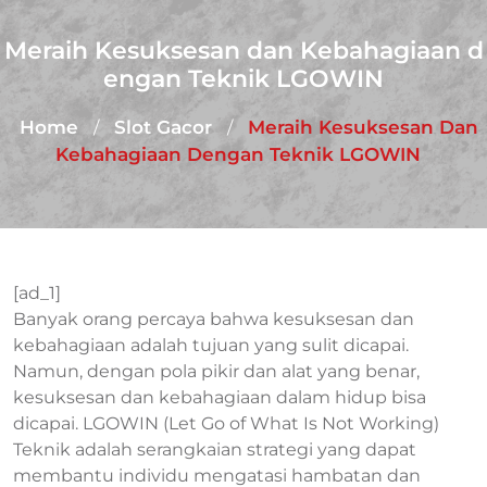
Meraih Kesuksesan dan Kebahagiaan d
engan Teknik LGOWIN
Home
Slot Gacor
Meraih Kesuksesan Dan
/
/
Kebahagiaan Dengan Teknik LGOWIN
[ad_1]
Banyak orang percaya bahwa kesuksesan dan
kebahagiaan adalah tujuan yang sulit dicapai.
Namun, dengan pola pikir dan alat yang benar,
kesuksesan dan kebahagiaan dalam hidup bisa
dicapai. LGOWIN (Let Go of What Is Not Working)
Teknik adalah serangkaian strategi yang dapat
membantu individu mengatasi hambatan dan