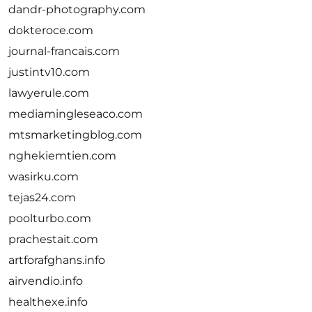
dandr-photography.com
dokteroce.com
journal-francais.com
justintv10.com
lawyerule.com
mediamingleseaco.com
mtsmarketingblog.com
nghekiemtien.com
wasirku.com
tejas24.com
poolturbo.com
prachestait.com
artforafghans.info
airvendio.info
healthexe.info