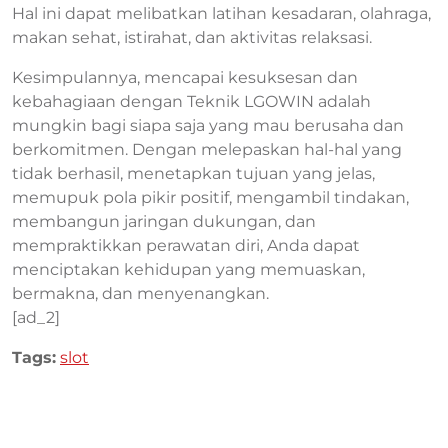
Hal ini dapat melibatkan latihan kesadaran, olahraga,
makan sehat, istirahat, dan aktivitas relaksasi.
Kesimpulannya, mencapai kesuksesan dan
kebahagiaan dengan Teknik LGOWIN adalah
mungkin bagi siapa saja yang mau berusaha dan
berkomitmen. Dengan melepaskan hal-hal yang
tidak berhasil, menetapkan tujuan yang jelas,
memupuk pola pikir positif, mengambil tindakan,
membangun jaringan dukungan, dan
mempraktikkan perawatan diri, Anda dapat
menciptakan kehidupan yang memuaskan,
bermakna, dan menyenangkan.
[ad_2]
Tags:
slot