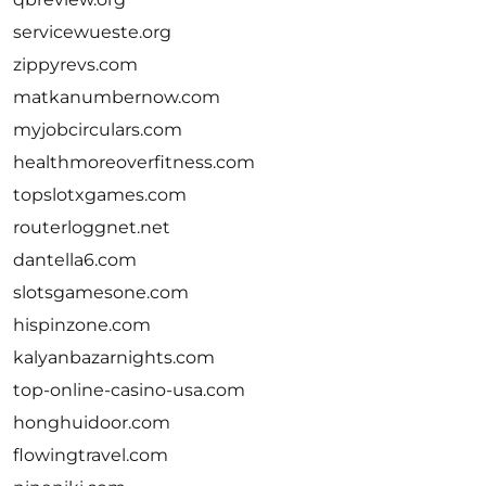
servicewueste.org
zippyrevs.com
matkanumbernow.com
myjobcirculars.com
healthmoreoverfitness.com
topslotxgames.com
routerloggnet.net
dantella6.com
slotsgamesone.com
hispinzone.com
kalyanbazarnights.com
top-online-casino-usa.com
honghuidoor.com
flowingtravel.com