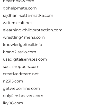
healthblow.com
gohelpmate.com
rajdhani-satta-matka.com
writerscraft.net
elearning-childprotection.com
wrestling4mena.com
knowledgeforall.info
brand2lastio.com
usadigitalservices.com
socialhoppers.com
creativedream.net
n2315.com
getwebonline.com
onlyfansheaven.com
lky08.com