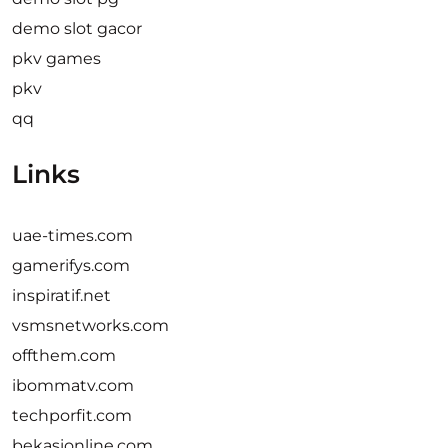
demo slot gacor
pkv games
pkv
qq
Links
uae-times.com
gamerifys.com
inspiratif.net
vsmsnetworks.com
offthem.com
ibommatv.com
techporfit.com
bekasionline.com