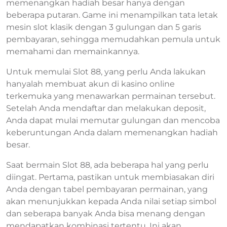
memenangkan hadiah besar hanya dengan
beberapa putaran. Game ini menampilkan tata letak
mesin slot klasik dengan 3 gulungan dan 5 garis
pembayaran, sehingga memudahkan pemula untuk
memahami dan memainkannya.
Untuk memulai Slot 88, yang perlu Anda lakukan
hanyalah membuat akun di kasino online
terkemuka yang menawarkan permainan tersebut.
Setelah Anda mendaftar dan melakukan deposit,
Anda dapat mulai memutar gulungan dan mencoba
keberuntungan Anda dalam memenangkan hadiah
besar.
Saat bermain Slot 88, ada beberapa hal yang perlu
diingat. Pertama, pastikan untuk membiasakan diri
Anda dengan tabel pembayaran permainan, yang
akan menunjukkan kepada Anda nilai setiap simbol
dan seberapa banyak Anda bisa menang dengan
mendapatkan kombinasi tertentu. Ini akan