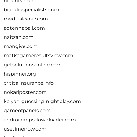
nineniki.com
brandiospecialists.com
medicalcare7.com
adtennaball.com
nabzah.com
mongive.com
matkagameresultsview.com
getsolutionsonline.com
hispinner.org
criticalinsurance.info
nokariposter.com
kalyan-guessing-nightplay.com
gameofpanels.com
androidappsdownloader.com
usetimenow.com