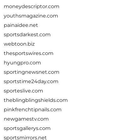
moneydescriptor.com
youthsmagazine.com
painaidee.net
sportsdarkest.com
webtoon.biz
thesportswires.com
hyungpro.com
sportingnewsnet.com
sportstime24day.com
sporteslive.com
theblingblingshields.com
pinkfrenchtipnails.com
newgamestv.com
sportsgallerys.com
sportsmirrors.net