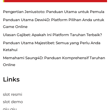
Pengertian Jeniustoto: Panduan Utama untuk Pemula
Panduan Utama Dewi4D: Platform Pilihan Anda untuk
Game Online
Ulasan Gajibet: Apakah Ini Platform Taruhan Terbaik?
Panduan Utama Majestibet: Semua yang Perlu Anda
Ketahui
Memahami Saung4D: Panduan Komprehensif Taruhan
Online
Links
slot resmi
slot demo
qiu qiu