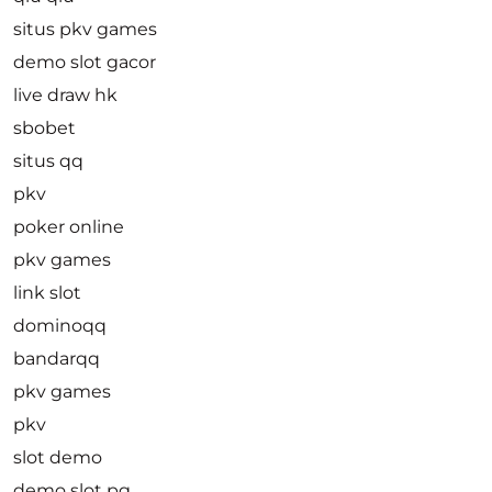
situs pkv games
demo slot gacor
live draw hk
sbobet
situs qq
pkv
poker online
pkv games
link slot
dominoqq
bandarqq
pkv games
pkv
slot demo
demo slot pg