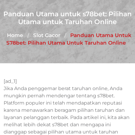
Panduan Utama untuk s78bet: Pilihan
Utama untuk Taruhan Online
Home
Slot Gacor
Panduan Utama Untuk
/
/
S78bet: Pilihan Utama Untuk Taruhan Online
[ad_1]
Jika Anda penggemar berat taruhan online, Anda
mungkin pernah mendengar tentang s78bet.
Platform populer ini telah mendapatkan reputasi
karena menawarkan beragam pilihan taruhan dan
layanan pelanggan terbaik. Pada artikel ini, kita akan
melihat lebih dekat s78bet dan mengapa ini
dianggap sebagai pilihan utama untuk taruhan