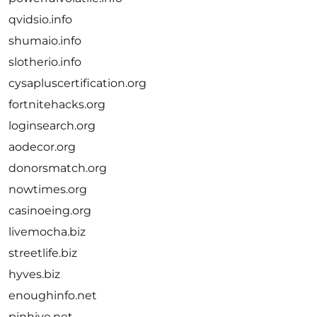
qvidsio.info
shumaio.info
slotherio.info
cysapluscertification.org
fortnitehacks.org
loginsearch.org
aodecor.org
donorsmatch.org
nowtimes.org
casinoeing.org
livemocha.biz
streetlife.biz
hyves.biz
enoughinfo.net
pinhive.net