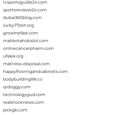
tvsportsguide24.com
sportsreviews24.com
dubai360blog.com
lucky77slot.org
growmefast.com
mahkotahokislot.com
onlinecancerpharm.com
ufalek.org
mattress-disposal.com
happyflooringandcabinets.com
bodybuildinglife.co
qrdoggy.com
technologygud.com
realshocknews.com
pickgb.com