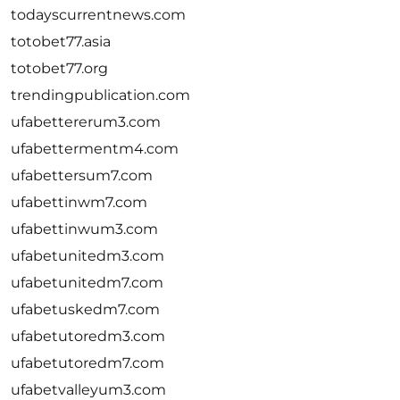
todayscurrentnews.com
totobet77.asia
totobet77.org
trendingpublication.com
ufabettererum3.com
ufabettermentm4.com
ufabettersum7.com
ufabettinwm7.com
ufabettinwum3.com
ufabetunitedm3.com
ufabetunitedm7.com
ufabetuskedm7.com
ufabetutoredm3.com
ufabetutoredm7.com
ufabetvalleyum3.com