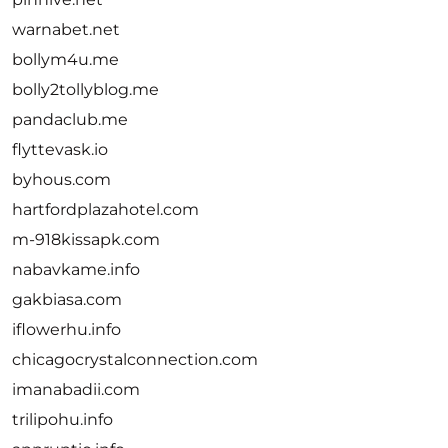
warnabet.net
bollym4u.me
bolly2tollyblog.me
pandaclub.me
flyttevask.io
byhous.com
hartfordplazahotel.com
m-918kissapk.com
nabavkame.info
gakbiasa.com
iflowerhu.info
chicagocrystalconnection.com
imanabadii.com
trilipohu.info