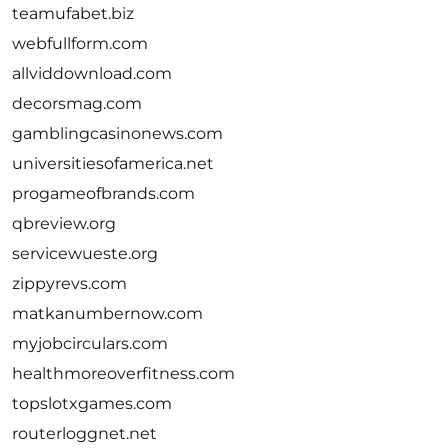
teamufabet.biz
webfullform.com
allviddownload.com
decorsmag.com
gamblingcasinonews.com
universitiesofamerica.net
progameofbrands.com
qbreview.org
servicewueste.org
zippyrevs.com
matkanumbernow.com
myjobcirculars.com
healthmoreoverfitness.com
topslotxgames.com
routerloggnet.net