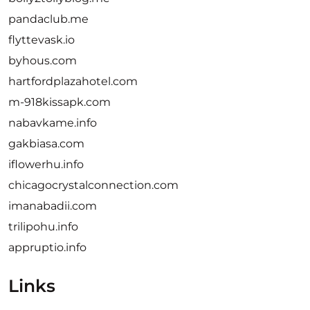
pandaclub.me
flyttevask.io
byhous.com
hartfordplazahotel.com
m-918kissapk.com
nabavkame.info
gakbiasa.com
iflowerhu.info
chicagocrystalconnection.com
imanabadii.com
trilipohu.info
appruptio.info
Links