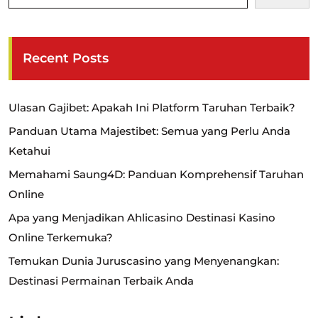
Recent Posts
Ulasan Gajibet: Apakah Ini Platform Taruhan Terbaik?
Panduan Utama Majestibet: Semua yang Perlu Anda
Ketahui
Memahami Saung4D: Panduan Komprehensif Taruhan
Online
Apa yang Menjadikan Ahlicasino Destinasi Kasino
Online Terkemuka?
Temukan Dunia Juruscasino yang Menyenangkan:
Destinasi Permainan Terbaik Anda