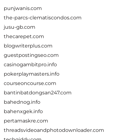
punjwanis.com
the-parcs-clematiscondos.com
jusu-gb.com
thecarepet.com
blogwriterplus.com
guestpostingseo.com
casinogambitpro.info
pokerplaymasters.info
courseoncourse.com
bantinbatdongsan247.com
bahednog.info
bahenxgek.info
pertamaskre.com
threadsvideoandphotodownloader.com
techgiddy.com