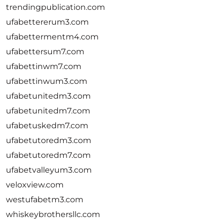
trendingpublication.com
ufabettererum3.com
ufabettermentm4.com
ufabettersum7.com
ufabettinwm7.com
ufabettinwum3.com
ufabetunitedm3.com
ufabetunitedm7.com
ufabetuskedm7.com
ufabetutoredm3.com
ufabetutoredm7.com
ufabetvalleyum3.com
veloxview.com
westufabetm3.com
whiskeybrothersllc.com