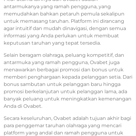
antarmukanya yang ramah pengguna, yang
memudahkan bahkan petaruh pemula sekalipun
untuk memasang taruhan. Platform ini dirancang
agar intuitif dan mudah dinavigasi, dengan semua
informasi yang Anda perlukan untuk membuat
keputusan taruhan yang tepat tersedia.
Selain beragam olahraga, peluang kompetitif, dan
antarmuka yang ramah pengguna, Ovabet juga
menawarkan berbagai promosi dan bonus untuk
memberi penghargaan kepada pelanggan setia. Dari
bonus sambutan untuk pelanggan baru hingga
promosi berkelanjutan untuk pelanggan lama, ada
banyak peluang untuk meningkatkan kemenangan
Anda di Ovabet.
Secara keseluruhan, Ovabet adalah tujuan akhir bagi
para penggemar taruhan olahraga yang mencari
platform yang andal dan ramah pengguna untuk