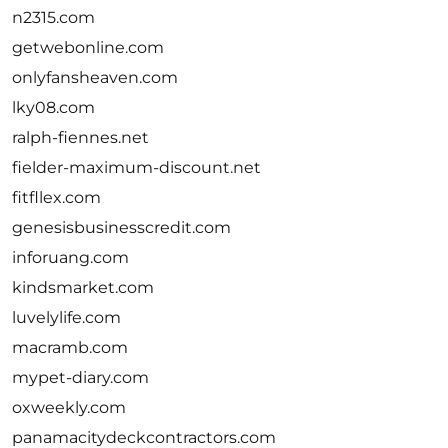
n2315.com
getwebonline.com
onlyfansheaven.com
lky08.com
ralph-fiennes.net
fielder-maximum-discount.net
fitfllex.com
genesisbusinesscredit.com
inforuang.com
kindsmarket.com
luvelylife.com
macramb.com
mypet-diary.com
oxweekly.com
panamacitydeckcontractors.com