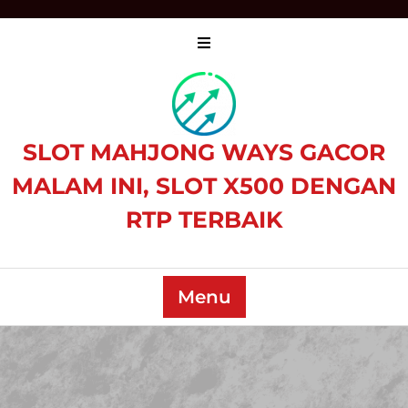
Skip
to
content
SLOT MAHJONG WAYS GACOR
MALAM INI, SLOT X500 DENGAN
RTP TERBAIK
Menu