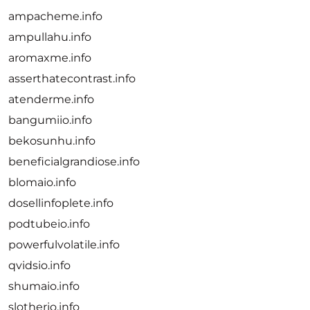
ampacheme.info
ampullahu.info
aromaxme.info
asserthatecontrast.info
atenderme.info
bangumiio.info
bekosunhu.info
beneficialgrandiose.info
blomaio.info
dosellinfoplete.info
podtubeio.info
powerfulvolatile.info
qvidsio.info
shumaio.info
slotherio.info