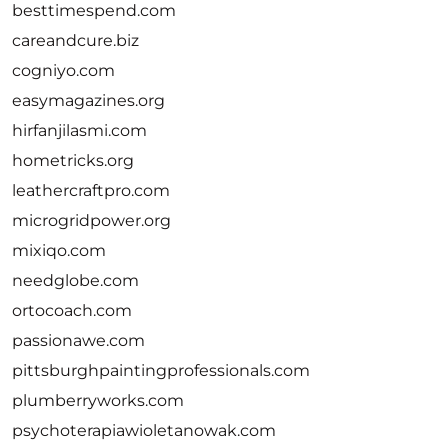
besttimespend.com
careandcure.biz
cogniyo.com
easymagazines.org
hirfanjilasmi.com
hometricks.org
leathercraftpro.com
microgridpower.org
mixiqo.com
needglobe.com
ortocoach.com
passionawe.com
pittsburghpaintingprofessionals.com
plumberryworks.com
psychoterapiawioletanowak.com