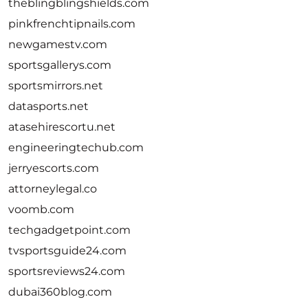
theblingblingshields.com
pinkfrenchtipnails.com
newgamestv.com
sportsgallerys.com
sportsmirrors.net
datasports.net
atasehirescortu.net
engineeringtechub.com
jerryescorts.com
attorneylegal.co
voomb.com
techgadgetpoint.com
tvsportsguide24.com
sportsreviews24.com
dubai360blog.com