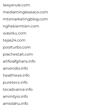
lawyerule.com
mediamingleseaco.com
mtsmarketingblog.com
nghekiemtien.com
wasirku.com
tejas24.com
poolturbo.com
prachestait.com
artforafghans.info
airvendio.info
healthexe.info
puretecx.info
tecadvance.info
aminityio.info
amiolahu.info