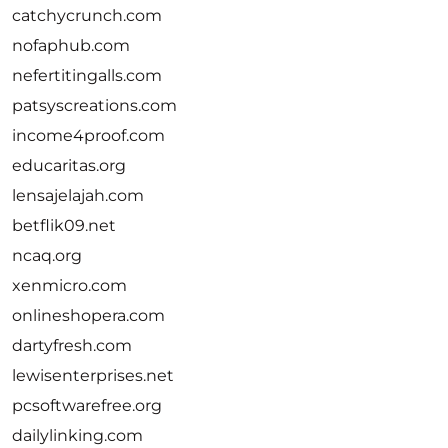
catchycrunch.com
nofaphub.com
nefertitingalls.com
patsyscreations.com
income4proof.com
educaritas.org
lensajelajah.com
betflik09.net
ncaq.org
xenmicro.com
onlineshopera.com
dartyfresh.com
lewisenterprises.net
pcsoftwarefree.org
dailylinking.com