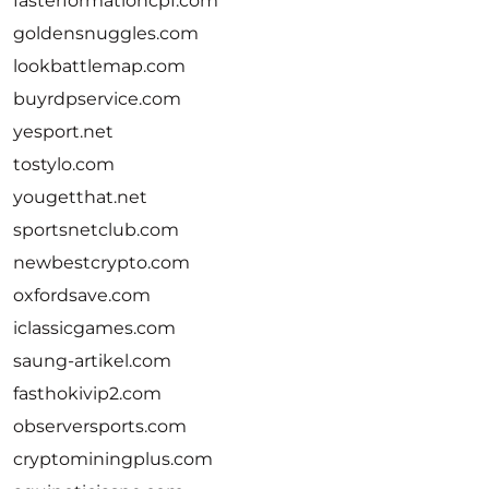
fasterformationcpf.com
goldensnuggles.com
lookbattlemap.com
buyrdpservice.com
yesport.net
tostylo.com
yougetthat.net
sportsnetclub.com
newbestcrypto.com
oxfordsave.com
iclassicgames.com
saung-artikel.com
fasthokivip2.com
observersports.com
cryptominingplus.com