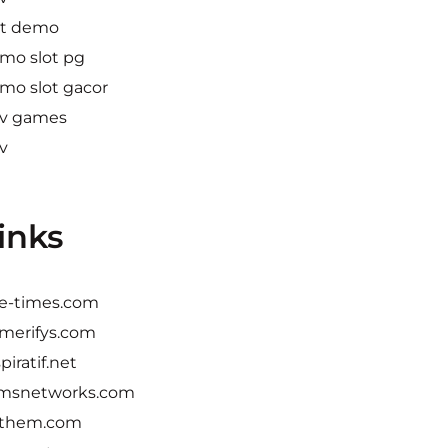
ot demo
mo slot pg
mo slot gacor
v games
v
inks
e-times.com
merifys.com
piratif.net
msnetworks.com
fthem.com