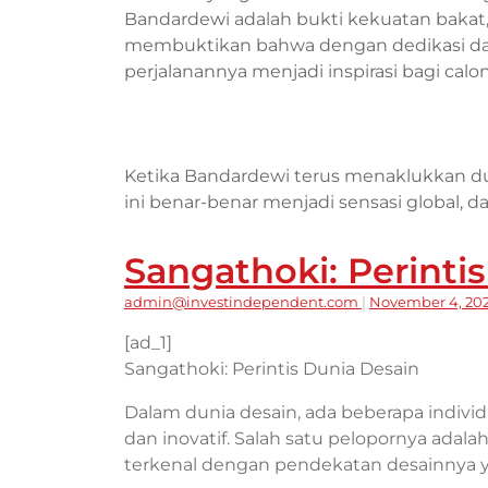
Bandardewi adalah bukti kekuatan bakat, 
membuktikan bahwa dengan dedikasi dan
perjalanannya menjadi inspirasi bagi cal
Ketika Bandardewi terus menaklukkan dun
ini benar-benar menjadi sensasi global, 
Sangathoki: Perinti
admin@investindependent.com
|
November 4, 20
[ad_1]
Sangathoki: Perintis Dunia Desain
Dalam dunia desain, ada beberapa indivi
dan inovatif. Salah satu pelopornya adala
terkenal dengan pendekatan desainnya ya