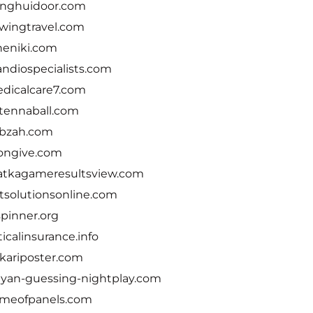
nghuidoor.com
owingtravel.com
neniki.com
andiospecialists.com
dicalcare7.com
tennaball.com
bzah.com
ngive.com
tkagameresultsview.com
tsolutionsonline.com
spinner.org
iticalinsurance.info
kariposter.com
lyan-guessing-nightplay.com
meofpanels.com