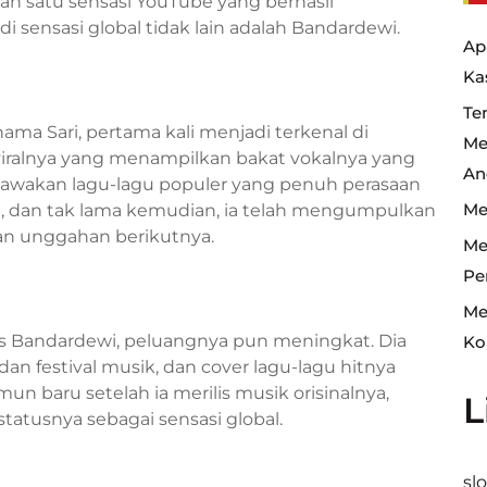
lah satu sensasi YouTube yang berhasil
i sensasi global tidak lain adalah Bandardewi.
Ap
Ka
Te
ma Sari, pertama kali menjadi terkenal di
Me
iralnya yang menampilkan bakat vokalnya yang
An
bawakan lagu-lagu populer yang penuh perasaan
Me
, dan tak lama kemudian, ia telah mengumpulkan
n unggahan berikutnya.
Me
Pe
Me
s Bandardewi, peluangnya pun meningkat. Dia
Ko
an festival musik, dan cover lagu-lagu hitnya
mun baru setelah ia merilis musik orisinalnya,
L
tusnya sebagai sensasi global.
sl