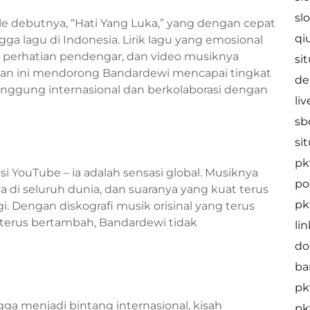
sl
le debutnya, “Hati Yang Luka,” yang dengan cepat
qi
a lagu di Indonesia. Lirik lagu yang emosional
 perhatian pendengar, dan video musiknya
si
esan ini mendorong Bandardewi mencapai tingkat
de
panggung internasional dan berkolaborasi dengan
li
sb
si
pk
i YouTube – ia adalah sensasi global. Musiknya
po
di seluruh dunia, dan suaranya yang kuat terus
pk
 Dengan diskografi musik orisinal yang terus
erus bertambah, Bandardewi tidak
lin
do
ba
pk
ga menjadi bintang internasional, kisah
pk