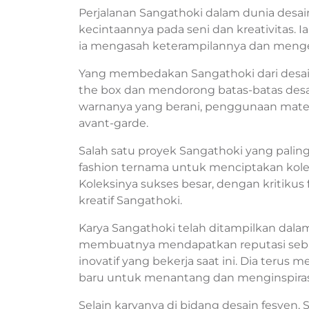
Perjalanan Sangathoki dalam dunia desai
kecintaannya pada seni dan kreativitas. Ia
ia mengasah keterampilannya dan menge
Yang membedakan Sangathoki dari desain
the box dan mendorong batas-batas desai
warnanya yang berani, penggunaan materi
avant-garde.
Salah satu proyek Sangathoki yang pali
fashion ternama untuk menciptakan koleks
Koleksinya sukses besar, dengan kritiku
kreatif Sangathoki.
Karya Sangathoki telah ditampilkan dala
membuatnya mendapatkan reputasi sebaga
inovatif yang bekerja saat ini. Dia terus
baru untuk menantang dan menginspiras
Selain karyanya di bidang desain fesyen, S