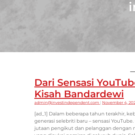
Dari Sensasi YouTub
Kisah Bandardewi
admin@investindependent.com
|
November 4, 20
[ad_1] Dalam beberapa tahun terakhir, ke
generasi selebriti baru – sensasi YouTub
jutaan pengikut dan pelanggan dengan