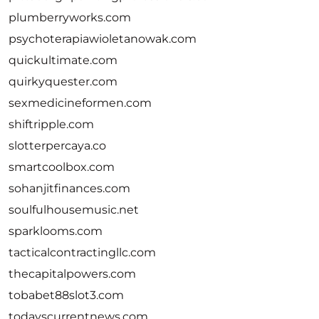
plumberryworks.com
psychoterapiawioletanowak.com
quickultimate.com
quirkyquester.com
sexmedicineformen.com
shiftripple.com
slotterpercaya.co
smartcoolbox.com
sohanjitfinances.com
soulfulhousemusic.net
sparklooms.com
tacticalcontractingllc.com
thecapitalpowers.com
tobabet88slot3.com
todayscurrentnews.com