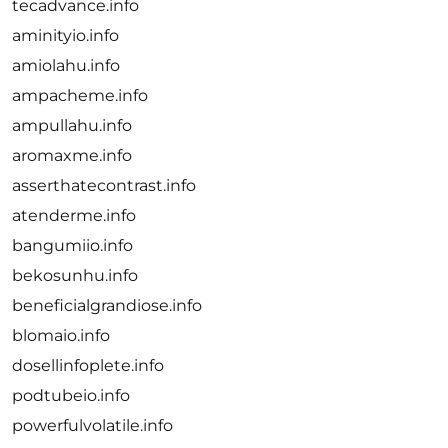
tecadvance.info
aminityio.info
amiolahu.info
ampacheme.info
ampullahu.info
aromaxme.info
asserthatecontrast.info
atenderme.info
bangumiio.info
bekosunhu.info
beneficialgrandiose.info
blomaio.info
dosellinfoplete.info
podtubeio.info
powerfulvolatile.info