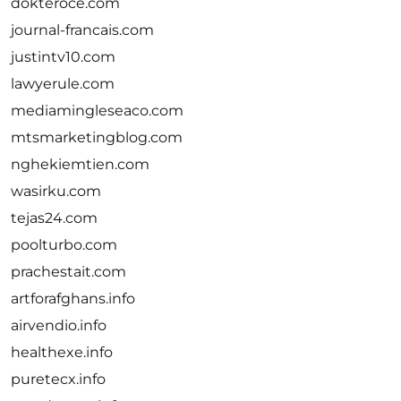
dokteroce.com
journal-francais.com
justintv10.com
lawyerule.com
mediamingleseaco.com
mtsmarketingblog.com
nghekiemtien.com
wasirku.com
tejas24.com
poolturbo.com
prachestait.com
artforafghans.info
airvendio.info
healthexe.info
puretecx.info