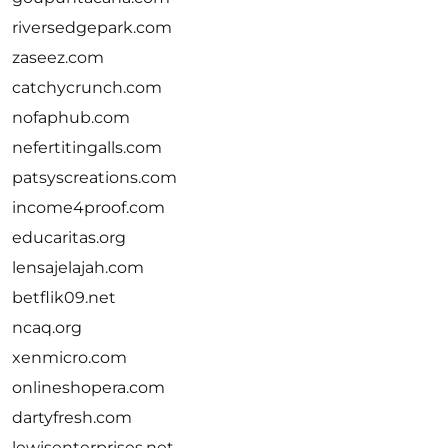
riversedgepark.com
zaseez.com
catchycrunch.com
nofaphub.com
nefertitingalls.com
patsyscreations.com
income4proof.com
educaritas.org
lensajelajah.com
betflik09.net
ncaq.org
xenmicro.com
onlineshopera.com
dartyfresh.com
lewisenterprises.net