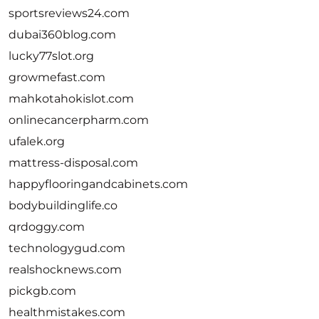
sportsreviews24.com
dubai360blog.com
lucky77slot.org
growmefast.com
mahkotahokislot.com
onlinecancerpharm.com
ufalek.org
mattress-disposal.com
happyflooringandcabinets.com
bodybuildinglife.co
qrdoggy.com
technologygud.com
realshocknews.com
pickgb.com
healthmistakes.com