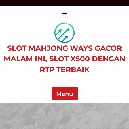
Skip
to
content
SLOT MAHJONG WAYS GACOR
MALAM INI, SLOT X500 DENGAN
RTP TERBAIK
Menu