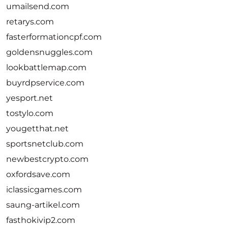
umailsend.com
retarys.com
fasterformationcpf.com
goldensnuggles.com
lookbattlemap.com
buyrdpservice.com
yesport.net
tostylo.com
yougetthat.net
sportsnetclub.com
newbestcrypto.com
oxfordsave.com
iclassicgames.com
saung-artikel.com
fasthokivip2.com