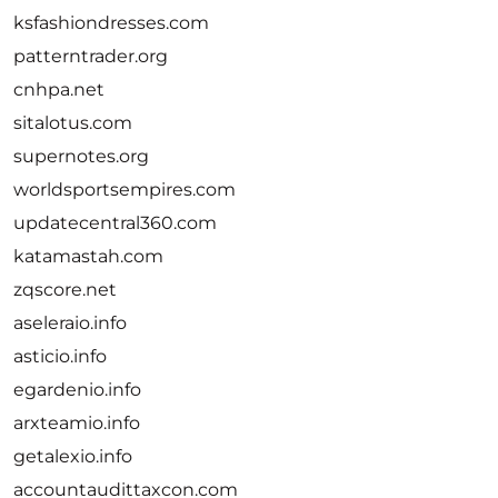
ksfashiondresses.com
patterntrader.org
cnhpa.net
sitalotus.com
supernotes.org
worldsportsempires.com
updatecentral360.com
katamastah.com
zqscore.net
aseleraio.info
asticio.info
egardenio.info
arxteamio.info
getalexio.info
accountaudittaxcon.com