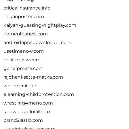
criticalinsurance.info
nokariposter.com
kalyan-guessing-nightplay.com
gameofpanels.com
androidappsdownloader.com
usetimenow.com
healthblow.com
gohelpmate.com
rajdhani-satta-matka.com
writerscraft.net
elearning-childprotection.com
wrestling4mena.com
knowledgeforall.info
brand2lastio.com
usadigitalservices.com