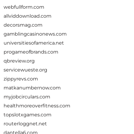
webfullform.com
allviddownload.com
decorsmag.com
gamblingcasinonews.com
universitiesofamerica.net
progameofbrands.com
qbreview.org
servicewueste.org
zippyrevs.com
matkanumbernow.com
myjobcirculars.com
healthmoreoverfitness.com
topslotxgames.com
routerloggnet.net
dantella6.com