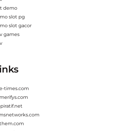
ot demo
mo slot pg
mo slot gacor
v games
v
inks
e-times.com
merifys.com
piratif.net
msnetworks.com
fthem.com