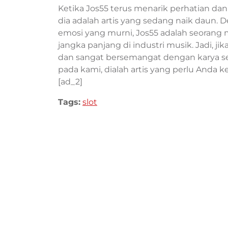
Ketika Jos55 terus menarik perhatian d
dia adalah artis yang sedang naik daun. De
emosi yang murni, Jos55 adalah seorang
jangka panjang di industri musik. Jadi, 
dan sangat bersemangat dengan karya se
pada kami, dialah artis yang perlu Anda ken
[ad_2]
Tags:
slot