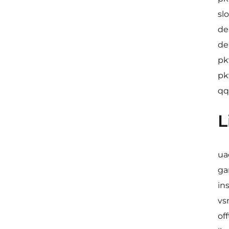
sl
de
de
pk
pk
qq
L
ua
ga
ins
vs
of