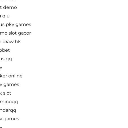
ot demo
u qiu
tus pkv games
mo slot gacor
ve draw hk
obet
tus qq
v
ker online
v games
k slot
minoqq
ndarqq
v games
v