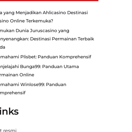
a yang Menjadikan Ahlicasino Destinasi
sino Online Terkemuka?
mukan Dunia Juruscasino yang
nyenangkan: Destinasi Permainan Terbaik
da
mahami Plisbet: Panduan Komprehensif
njelajahi Bunga99: Panduan Utama
rmainan Online
mahami Winlose99: Panduan
mprehensif
inks
ot resmi