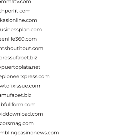
ommatv.com
chporfit.com
kasionline.com
usinessplan.com
eenlife360.com
ntshoutitout.com
pressufabet.biz
puertoplata.net
epioneerxpress.com
wtofixissue.com
amufabet.biz
bfullform.com
lviddownload.com
corsmag.com
mblingcasinonews.com