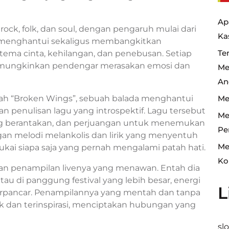
Ap
ck, folk, dan soul, dengan pengaruh mulai dari
Ka
a menghantui sekaligus membangkitkan
Te
ema cinta, kehilangan, dan penebusan. Setiap
, memungkinkan pendengar merasakan emosi dan
Me
An
alah “Broken Wings”, sebuah balada menghantui
Me
 penulisan lagu yang introspektif. Lagu tersebut
Me
ng berantakan, dan perjuangan untuk menemukan
Pe
an melodi melankolis dan lirik yang menyentuh
Me
sukai siapa saja yang pernah mengalami patah hati.
Ko
gan penampilan livenya yang menawan. Entah dia
tau di panggung festival yang lebih besar, energi
L
terpancar. Penampilannya yang mentah dan tanpa
k dan terinspirasi, menciptakan hubungan yang
sl