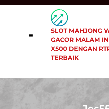
Skip
to
content
SLOT MAHJONG 
GACOR MALAM INI
X500 DENGAN RT
TERBAIK
Jos55