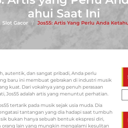
ahui Saat Ini
Slot Gacor
Jos55: Artis Yang Perlu Anda Ketahui
/
autentik, dan sangat pribadi, Anda perlu
ng baru ini membuat gebrakan di industri musik
yang kuat. Dari vokalnya yang penuh perasaan
i, Jos55 adalah artis yang menuntut perhatian.
Jos55 tertarik pada musik sejak usia muda. Dia
mengatasi tantangan yang dia hadapi saat tumbuh
ik bukan hanya sebuah bentuk ekspresi diri,
n orang lain yang mungkin mengalami kesulitan