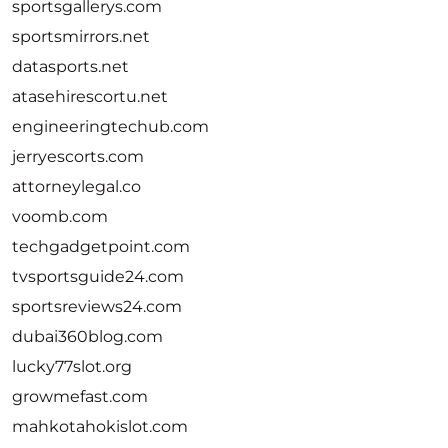
sportsgallerys.com
sportsmirrors.net
datasports.net
atasehirescortu.net
engineeringtechub.com
jerryescorts.com
attorneylegal.co
voomb.com
techgadgetpoint.com
tvsportsguide24.com
sportsreviews24.com
dubai360blog.com
lucky77slot.org
growmefast.com
mahkotahokislot.com