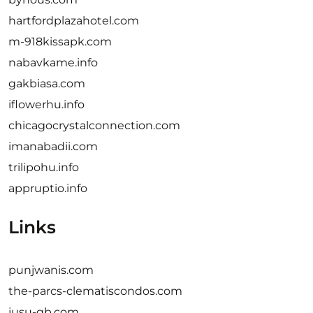
hartfordplazahotel.com
m-918kissapk.com
nabavkame.info
gakbiasa.com
iflowerhu.info
chicagocrystalconnection.com
imanabadii.com
trilipohu.info
appruptio.info
Links
punjwanis.com
the-parcs-clematiscondos.com
jusu-gb.com