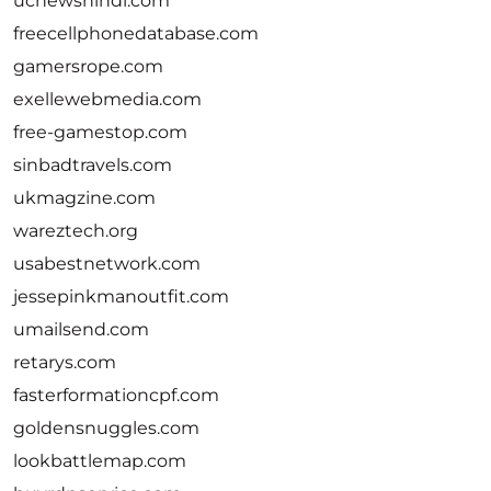
ucnewshindi.com
freecellphonedatabase.com
gamersrope.com
exellewebmedia.com
free-gamestop.com
sinbadtravels.com
ukmagzine.com
wareztech.org
usabestnetwork.com
jessepinkmanoutfit.com
umailsend.com
retarys.com
fasterformationcpf.com
goldensnuggles.com
lookbattlemap.com