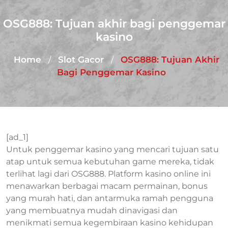
OSG888: Tujuan akhir bagi penggemar
kasino
Home
Slot Gacor
OSG888: Tujuan Akhir
/
/
Bagi Penggemar Kasino
[ad_1]
Untuk penggemar kasino yang mencari tujuan satu
atap untuk semua kebutuhan game mereka, tidak
terlihat lagi dari OSG888. Platform kasino online ini
menawarkan berbagai macam permainan, bonus
yang murah hati, dan antarmuka ramah pengguna
yang membuatnya mudah dinavigasi dan
menikmati semua kegembiraan kasino kehidupan