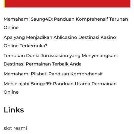
Memahami Saung4D: Panduan Komprehensif Taruhan
Online
Apa yang Menjadikan Ahlicasino Destinasi Kasino
Online Terkemuka?
Temukan Dunia Juruscasino yang Menyenangkan:
Destinasi Permainan Terbaik Anda
Memahami Plisbet: Panduan Komprehensif
Menjelajahi Bunga99: Panduan Utama Permainan
Online
Links
slot resmi