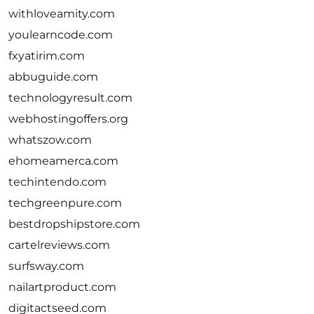
withloveamity.com
youlearncode.com
fxyatirim.com
abbuguide.com
technologyresult.com
webhostingoffers.org
whatszow.com
ehomeamerca.com
techintendo.com
techgreenpure.com
bestdropshipstore.com
cartelreviews.com
surfsway.com
nailartproduct.com
digitactseed.com