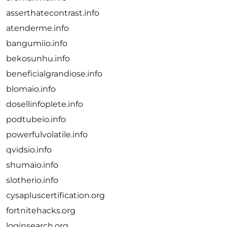
asserthatecontrast.info
atenderme.info
bangumiio.info
bekosunhu.info
beneficialgrandiose.info
blomaio.info
dosellinfoplete.info
podtubeio.info
powerfulvolatile.info
qvidsio.info
shumaio.info
slotherio.info
cysapluscertification.org
fortnitehacks.org
loginsearch.org