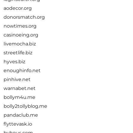
aodecor.org
donorsmatch.org
nowtimes.org
casinoeing.org
livemocha.biz
streetlife.biz
hyves.biz
enoughinfo.net
pinhive.net
warnabet.net
bollym4u.me
bolly2tollyblog.me
pandaclub.me
flyttevask.io
byhous.com