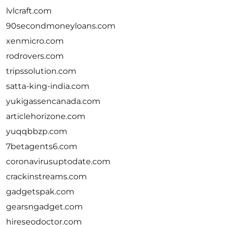
lvlcraft.com
90secondmoneyloans.com
xenmicro.com
rodrovers.com
tripssolution.com
satta-king-india.com
yukigassencanada.com
articlehorizone.com
yuqqbbzp.com
7betagents6.com
coronavirusuptodate.com
crackinstreams.com
gadgetspak.com
gearsngadget.com
hireseodoctor.com