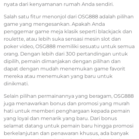
nyata dari kenyamanan rumah Anda sendiri.
Salah satu fitur menonjol dari OSG888 adalah pilihan
game yang mengesankan. Apakah Anda
penggemar game meja klasik seperti blackjack dan
roulette, atau lebih suka sensasi mesin slot dan
poker video, OSG888 memiliki sesuatu untuk semua
orang. Dengan lebih dari 300 pertandingan untuk
dipilih, pemain dimanjakan dengan pilihan dan
dapat dengan mudah menemukan game favorit
mereka atau menemukan yang baru untuk
dinikmati.
Selain pilihan permainannya yang beragam, OSG888
juga menawarkan bonus dan promosi yang murah
hati untuk memberi penghargaan kepada pemain
yang loyal dan menarik yang baru. Dari bonus
selamat datang untuk pemain baru hingga promosi
berkelanjutan dan penawaran khusus, ada banyak