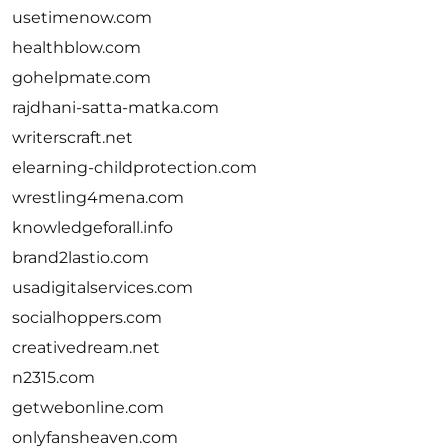
usetimenow.com
healthblow.com
gohelpmate.com
rajdhani-satta-matka.com
writerscraft.net
elearning-childprotection.com
wrestling4mena.com
knowledgeforall.info
brand2lastio.com
usadigitalservices.com
socialhoppers.com
creativedream.net
n2315.com
getwebonline.com
onlyfansheaven.com