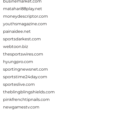
businemarket.com
matahari88play.net
moneydescriptor.com
youthsmagazine.com
painaidee.net
sportsdarkest.com
webtoon.biz
thesportswires.com
hyungpro.com
sportingnewsnet.com
sportstime24day.com
sporteslive.com
theblingblingshields.com
pinkfrenchtipnails.com
newgamestv.com