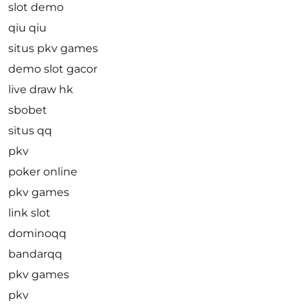
slot demo
qiu qiu
situs pkv games
demo slot gacor
live draw hk
sbobet
situs qq
pkv
poker online
pkv games
link slot
dominoqq
bandarqq
pkv games
pkv