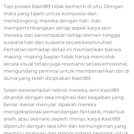
Tapi proses Kastil89 tidak berhenti di situ. Dengan
mata yang tajam untuk komposisi dan
mendongeng, mereka dengan hati -hati
mempertimbangkan setiap aspek karya seni
mereka, dari penempatan setiap elemen hingga
suasana hati dan suasana secara keseluruhan.
Perhatian terhadap detail ini memastikan bahwa
masing -masing bagian tidak hanya mencolok
secara visual tetapi juga resonansi secara emosional,
mengundang pemirsa untuk membenamkan diri di
dunia yang telah diciptakan Kastil89.
Selain keterampilan teknis mereka, seni Kastil89
ditandai dengan rasa imajinasi dan keajaiban yang
benar -benar menular. Apakah mereka
mengeksplorasi pemandangan fantastik, makhluk
aneh, atau skenario seperti mimpi, karya Kastil89
dipenuhi dengan rasa sihir dan kemungkinan yang
memicu imajinasi dan mengundang pemirsa untuk