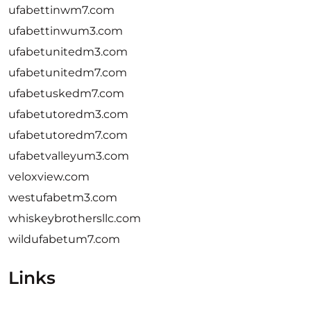
ufabettinwm7.com
ufabettinwum3.com
ufabetunitedm3.com
ufabetunitedm7.com
ufabetuskedm7.com
ufabetutoredm3.com
ufabetutoredm7.com
ufabetvalleyum3.com
veloxview.com
westufabetm3.com
whiskeybrothersllc.com
wildufabetum7.com
Links