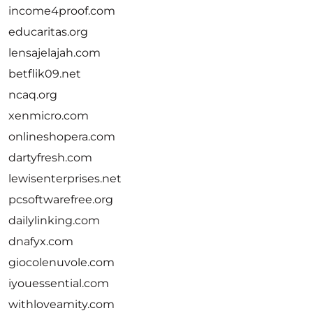
income4proof.com
educaritas.org
lensajelajah.com
betflik09.net
ncaq.org
xenmicro.com
onlineshopera.com
dartyfresh.com
lewisenterprises.net
pcsoftwarefree.org
dailylinking.com
dnafyx.com
giocolenuvole.com
iyouessential.com
withloveamity.com