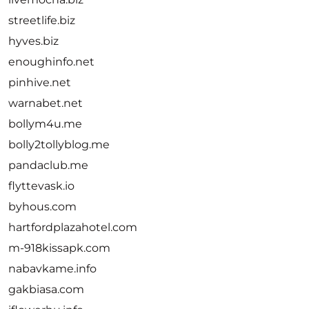
streetlife.biz
hyves.biz
enoughinfo.net
pinhive.net
warnabet.net
bollym4u.me
bolly2tollyblog.me
pandaclub.me
flyttevask.io
byhous.com
hartfordplazahotel.com
m-918kissapk.com
nabavkame.info
gakbiasa.com