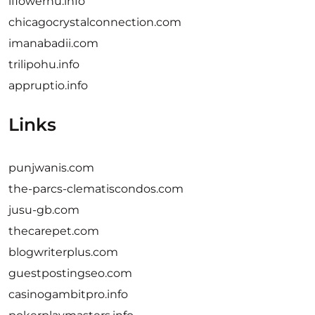
iflowerhu.info
chicagocrystalconnection.com
imanabadii.com
trilipohu.info
appruptio.info
Links
punjwanis.com
the-parcs-clematiscondos.com
jusu-gb.com
thecarepet.com
blogwriterplus.com
guestpostingseo.com
casinogambitpro.info