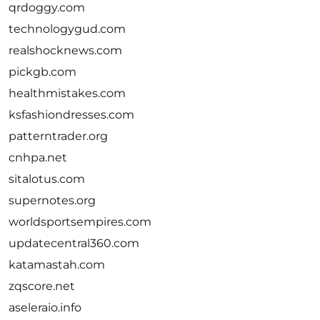
qrdoggy.com
technologygud.com
realshocknews.com
pickgb.com
healthmistakes.com
ksfashiondresses.com
patterntrader.org
cnhpa.net
sitalotus.com
supernotes.org
worldsportsempires.com
updatecentral360.com
katamastah.com
zqscore.net
aseleraio.info