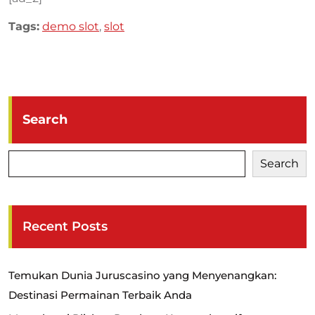
Tags:
demo slot
,
slot
Search
Search
Recent Posts
Temukan Dunia Juruscasino yang Menyenangkan:
Destinasi Permainan Terbaik Anda