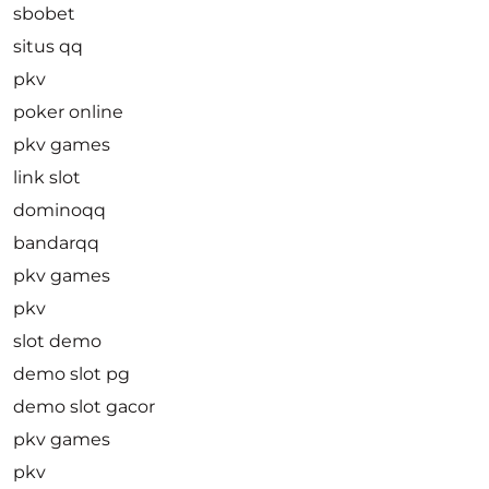
sbobet
situs qq
pkv
poker online
pkv games
link slot
dominoqq
bandarqq
pkv games
pkv
slot demo
demo slot pg
demo slot gacor
pkv games
pkv