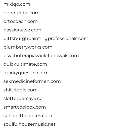
mixiqo.com
needglobe.com
ortocoach.com
passionawe.com
pittsburghpaintingprofessionals.com
plumberryworks.com
psychoterapiawioletanowak.com
quickultimate.com
quirkyquester.com
sexmedicineformen.com
shiftripple.com
slotterpercaya.co
smartcoolbox.com
sohanjitfinances.com
soulfulhousemusic.net