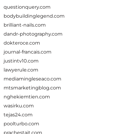
questionquery.com
bodybuildinglegend.com
brilliant-nails.com
dandr-photography.com
dokteroce.com
journal-francais.com
justintv10.com
lawyerule.com
mediamingleseaco.com
mtsmarketingblog.com
nghekiemtien.com
wasirku.com
tejas24.com
poolturbo.com
prachestait.com