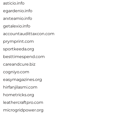
asticio.info
egardenio.info
arxteamio.info
getalexio.info
accountaudittaxcon.com
prymprint.com
sportkeeda.org
besttimespend.com
careandcure.biz
cogniyo.com
easymagazines.org
hirfanjilasmi.com
hometricks.org
leathercraftpro.com
microgridpower.org