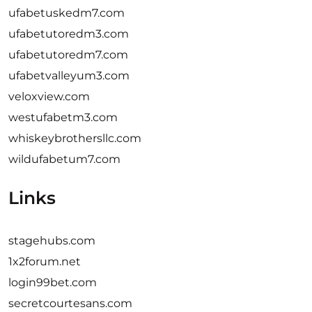
ufabetuskedm7.com
ufabetutoredm3.com
ufabetutoredm7.com
ufabetvalleyum3.com
veloxview.com
westufabetm3.com
whiskeybrothersllc.com
wildufabetum7.com
Links
stagehubs.com
1x2forum.net
login99bet.com
secretcourtesans.com