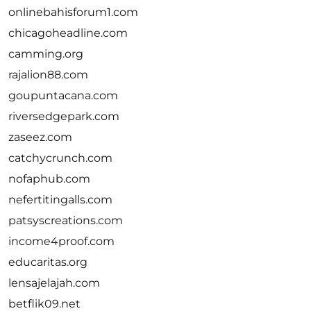
onlinebahisforum1.com
chicagoheadline.com
camming.org
rajalion88.com
goupuntacana.com
riversedgepark.com
zaseez.com
catchycrunch.com
nofaphub.com
nefertitingalls.com
patsyscreations.com
income4proof.com
educaritas.org
lensajelajah.com
betflik09.net