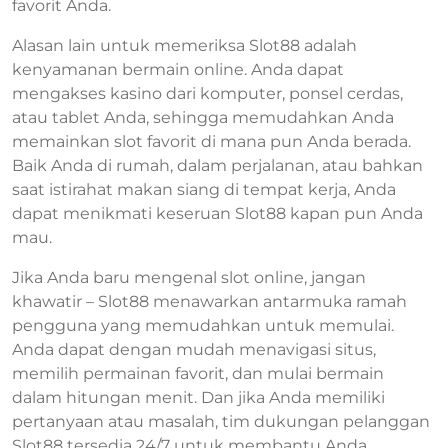
favorit Anda.
Alasan lain untuk memeriksa Slot88 adalah
kenyamanan bermain online. Anda dapat
mengakses kasino dari komputer, ponsel cerdas,
atau tablet Anda, sehingga memudahkan Anda
memainkan slot favorit di mana pun Anda berada.
Baik Anda di rumah, dalam perjalanan, atau bahkan
saat istirahat makan siang di tempat kerja, Anda
dapat menikmati keseruan Slot88 kapan pun Anda
mau.
Jika Anda baru mengenal slot online, jangan
khawatir – Slot88 menawarkan antarmuka ramah
pengguna yang memudahkan untuk memulai.
Anda dapat dengan mudah menavigasi situs,
memilih permainan favorit, dan mulai bermain
dalam hitungan menit. Dan jika Anda memiliki
pertanyaan atau masalah, tim dukungan pelanggan
Slot88 tersedia 24/7 untuk membantu Anda.