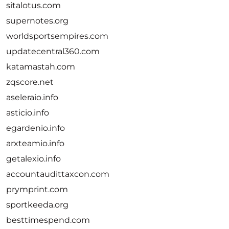
sitalotus.com
supernotes.org
worldsportsempires.com
updatecentral360.com
katamastah.com
zqscore.net
aseleraio.info
asticio.info
egardenio.info
arxteamio.info
getalexio.info
accountaudittaxcon.com
prymprint.com
sportkeeda.org
besttimespend.com