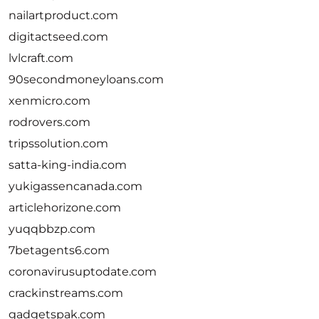
nailartproduct.com
digitactseed.com
lvlcraft.com
90secondmoneyloans.com
xenmicro.com
rodrovers.com
tripssolution.com
satta-king-india.com
yukigassencanada.com
articlehorizone.com
yuqqbbzp.com
7betagents6.com
coronavirusuptodate.com
crackinstreams.com
gadgetspak.com