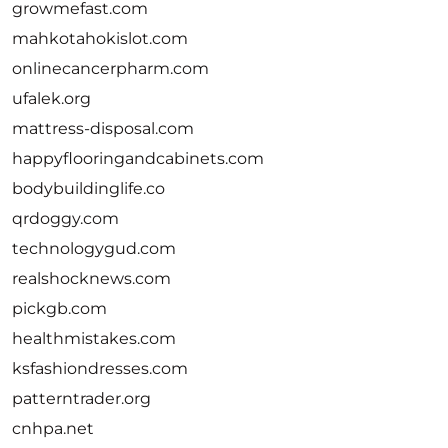
growmefast.com
mahkotahokislot.com
onlinecancerpharm.com
ufalek.org
mattress-disposal.com
happyflooringandcabinets.com
bodybuildinglife.co
qrdoggy.com
technologygud.com
realshocknews.com
pickgb.com
healthmistakes.com
ksfashiondresses.com
patterntrader.org
cnhpa.net