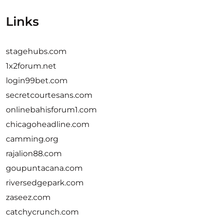
Links
stagehubs.com
1x2forum.net
login99bet.com
secretcourtesans.com
onlinebahisforum1.com
chicagoheadline.com
camming.org
rajalion88.com
goupuntacana.com
riversedgepark.com
zaseez.com
catchycrunch.com