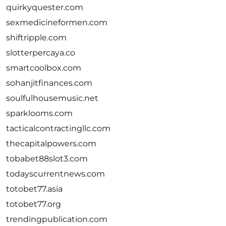
quirkyquester.com
sexmedicineformen.com
shiftripple.com
slotterpercaya.co
smartcoolbox.com
sohanjitfinances.com
soulfulhousemusic.net
sparklooms.com
tacticalcontractingllc.com
thecapitalpowers.com
tobabet88slot3.com
todayscurrentnews.com
totobet77.asia
totobet77.org
trendingpublication.com