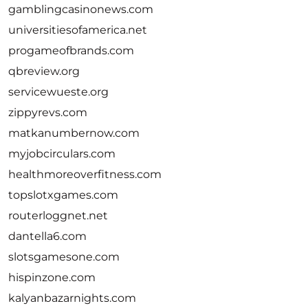
gamblingcasinonews.com
universitiesofamerica.net
progameofbrands.com
qbreview.org
servicewueste.org
zippyrevs.com
matkanumbernow.com
myjobcirculars.com
healthmoreoverfitness.com
topslotxgames.com
routerloggnet.net
dantella6.com
slotsgamesone.com
hispinzone.com
kalyanbazarnights.com