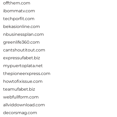
offthem.com
ibommatv.com
techporfit.com
bekasionline.com
nbusinessplan.com
greenlife360.com
cantshoutitout.com
expressufabet.biz
mypuertoplata.net
thepioneerxpress.com
howtofixissue.com
teamufabet.biz
webfullform.com
allviddownload.com
decorsmag.com