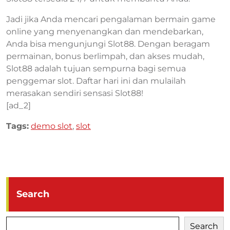
Jadi jika Anda mencari pengalaman bermain game
online yang menyenangkan dan mendebarkan,
Anda bisa mengunjungi Slot88. Dengan beragam
permainan, bonus berlimpah, dan akses mudah,
Slot88 adalah tujuan sempurna bagi semua
penggemar slot. Daftar hari ini dan mulailah
merasakan sendiri sensasi Slot88!
[ad_2]
Tags:
demo slot
,
slot
Search
Search