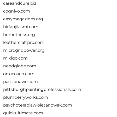
careandcure.biz
cogniyo.com
easymagazines.org
hirfanjilasmi.com
hometricks.org
leathercraftpro.com
microgridpower.org
mixiqo.com
needglobe.com
ortocoach.com
passionawe.com
pittsburghpaintingprofessionals.com
plumberryworks.com
psychoterapiawioletanowak.com
quickultimate.com