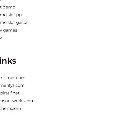
ot demo
mo slot pg
mo slot gacor
v games
v
inks
e-times.com
merifys.com
piratif.net
msnetworks.com
fthem.com