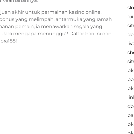
an keamanannya.
sl
juan akhir untuk permainan kasino online.
qi
, bonus yang melimpah, antarmuka yang ramah
si
anan pemain, ia menawarkan segala yang
. Jadi mengapa menunggu? Daftar hari ini dan
de
ora188!
li
sb
si
pk
po
pk
lin
do
ba
pk
pk