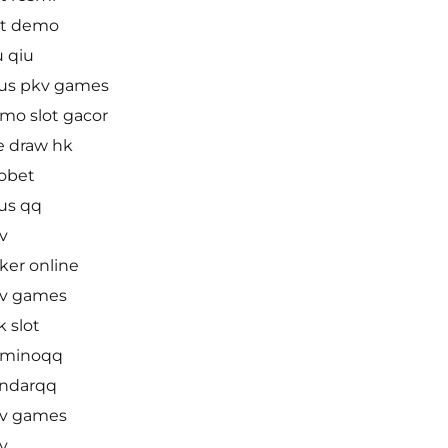
ot demo
u qiu
tus pkv games
mo slot gacor
ve draw hk
obet
tus qq
v
ker online
v games
k slot
minoqq
ndarqq
v games
v