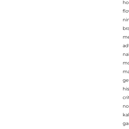
ho
fl
ni
br
me
ad
na
mo
ma
ge
hi
cr
no
ka
ga