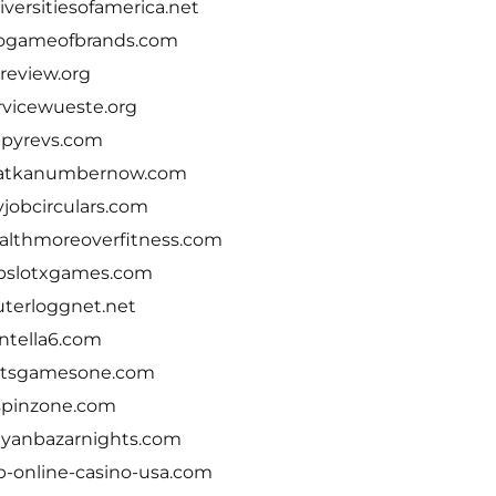
iversitiesofamerica.net
ogameofbrands.com
review.org
rvicewueste.org
ppyrevs.com
tkanumbernow.com
jobcirculars.com
althmoreoverfitness.com
pslotxgames.com
uterloggnet.net
ntella6.com
otsgamesone.com
spinzone.com
lyanbazarnights.com
p-online-casino-usa.com