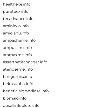
healthexe.info
puretecx.info
tecadvance.info
aminityio.info
amiolahu.info
ampacheme.info
ampullahu.info
aromaxme.info
asserthatecontrast.info
atenderme.info
bangumiio.info
bekosunhu.info
beneficialgrandiose.info
blomaio.info
dosellinfoplete.info