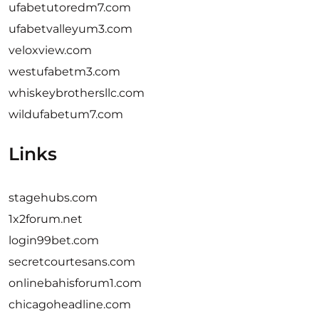
ufabetutoredm7.com
ufabetvalleyum3.com
veloxview.com
westufabetm3.com
whiskeybrothersllc.com
wildufabetum7.com
Links
stagehubs.com
1x2forum.net
login99bet.com
secretcourtesans.com
onlinebahisforum1.com
chicagoheadline.com