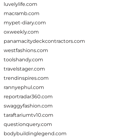
luvelylife.com
macramb.com
mypet-diary.com
oxweekly.com
panamacitydeckcontractors.com
westfashions.com
toolshandy.com
travelstager.com
trendinspires.com
rannyephul.com
reportradar360.com
swaggyfashion.com
taraftariumtv10.com
questionquery.com
bodybuildinglegend.com