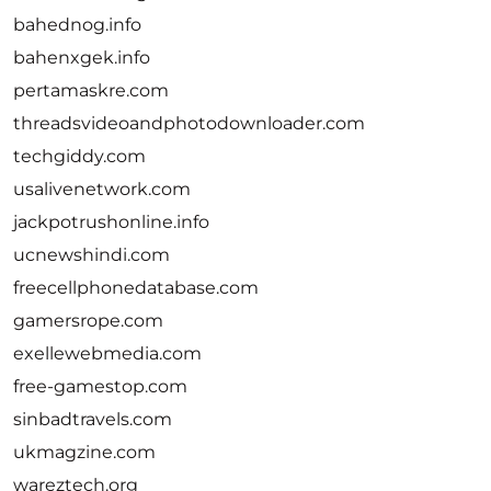
bahednog.info
bahenxgek.info
pertamaskre.com
threadsvideoandphotodownloader.com
techgiddy.com
usalivenetwork.com
jackpotrushonline.info
ucnewshindi.com
freecellphonedatabase.com
gamersrope.com
exellewebmedia.com
free-gamestop.com
sinbadtravels.com
ukmagzine.com
wareztech.org