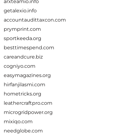
arxteamio.info
getalexio.info
accountaudittaxcon.com
prymprint.com
sportkeeda.org
besttimespend.com
careandcure.biz
cogniyo.com
easymagazines.org
hirfanjilasmi.com
hometricks.org
leathercraftpro.com
microgridpower.org
mixiqo.com
needglobe.com