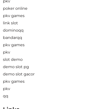
pkv
poker online
pkv games
link slot
dominoqq
bandarqq
pkv games
pkv
slot demo
demo slot pg
demo slot gacor
pkv games
pkv
qq