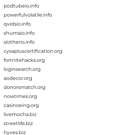
podtubeio.info
powerfulvolatile.info
qvidsio.info
shumaio.info
slotherio.info
cysapluscertification.org
fortnitehacks.org
loginsearch.org
aodecor.org
donorsmatch.org
nowtimes.org
casinoeing.org
livemocha.biz
streetlife.biz
hyves.biz