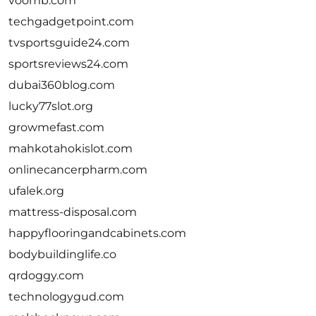
voomb.com
techgadgetpoint.com
tvsportsguide24.com
sportsreviews24.com
dubai360blog.com
lucky77slot.org
growmefast.com
mahkotahokislot.com
onlinecancerpharm.com
ufalek.org
mattress-disposal.com
happyflooringandcabinets.com
bodybuildinglife.co
qrdoggy.com
technologygud.com