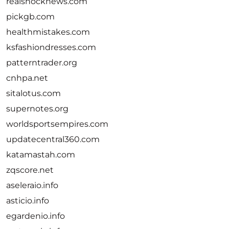
realshocknews.com
pickgb.com
healthmistakes.com
ksfashiondresses.com
patterntrader.org
cnhpa.net
sitalotus.com
supernotes.org
worldsportsempires.com
updatecentral360.com
katamastah.com
zqscore.net
aseleraio.info
asticio.info
egardenio.info