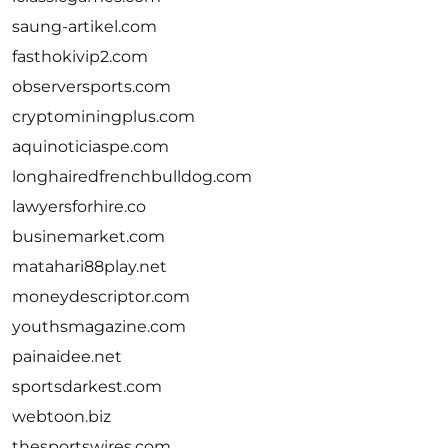
saung-artikel.com
fasthokivip2.com
observersports.com
cryptominingplus.com
aquinoticiaspe.com
longhairedfrenchbulldog.com
lawyersforhire.co
businemarket.com
matahari88play.net
moneydescriptor.com
youthsmagazine.com
painaidee.net
sportsdarkest.com
webtoon.biz
thesportswires.com