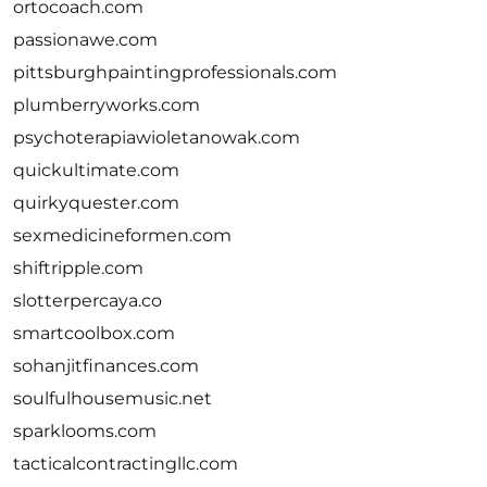
ortocoach.com
passionawe.com
pittsburghpaintingprofessionals.com
plumberryworks.com
psychoterapiawioletanowak.com
quickultimate.com
quirkyquester.com
sexmedicineformen.com
shiftripple.com
slotterpercaya.co
smartcoolbox.com
sohanjitfinances.com
soulfulhousemusic.net
sparklooms.com
tacticalcontractingllc.com