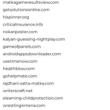
matkagameresultsview.com
getsolutionsonline.com
hispinner.org
criticalinsurance.info
nokariposter.com
kalyan-guessing-nightplay.com
gameofpanels.com
androidappsdownloader.com
usetimenow.com
healthblow.com
gohelpmate.com
rajdhani-satta-matka.com
writerscraft.net
elearning-childprotection.com
wrestling4mena.com