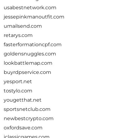
usabestnetwork.com
jessepinkmanoutfit.com
umailsend.com
retarys.com
fasterformationcpf.com
goldensnuggles.com
lookbattlemap.com
buyrdpservice.com
yesport.net
tostylo.com
yougetthat.net
sportsnetclub.com
newbestcrypto.com
oxfordsave.com
iclassicgames.com