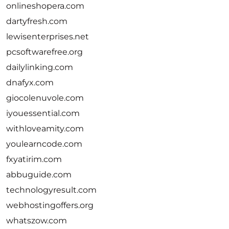
onlineshopera.com
dartyfresh.com
lewisenterprises.net
pcsoftwarefree.org
dailylinking.com
dnafyx.com
giocolenuvole.com
iyouessential.com
withloveamity.com
youlearncode.com
fxyatirim.com
abbuguide.com
technologyresult.com
webhostingoffers.org
whatszow.com