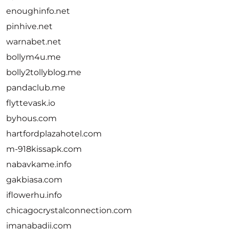
enoughinfo.net
pinhive.net
warnabet.net
bollym4u.me
bolly2tollyblog.me
pandaclub.me
flyttevask.io
byhous.com
hartfordplazahotel.com
m-918kissapk.com
nabavkame.info
gakbiasa.com
iflowerhu.info
chicagocrystalconnection.com
imanabadii.com