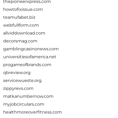
thepioneerxpress.com
howtofixissue.com
teamufabet.biz
webfullform.com
allviddownload.com
decorsmag.com
gamblingcasinonews.com
universitiesofamerica.net
progameofbrands.com
qbreview.org
servicewueste.org
zippyrevs.com
matkanumbernow.com
myjobcirculars.com
healthmoreoverfitness.com