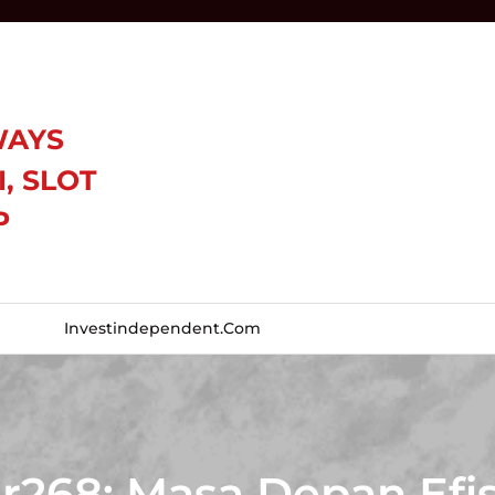
WAYS
, SLOT
P
Investindependent.com
r268: Masa Depan Efis