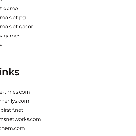
ot demo
mo slot pg
mo slot gacor
v games
v
inks
e-times.com
merifys.com
piratif.net
msnetworks.com
fthem.com