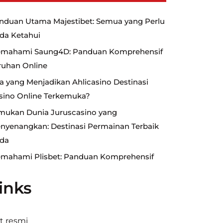
nduan Utama Majestibet: Semua yang Perlu
da Ketahui
mahami Saung4D: Panduan Komprehensif
ruhan Online
a yang Menjadikan Ahlicasino Destinasi
sino Online Terkemuka?
mukan Dunia Juruscasino yang
nyenangkan: Destinasi Permainan Terbaik
da
mahami Plisbet: Panduan Komprehensif
inks
ot resmi