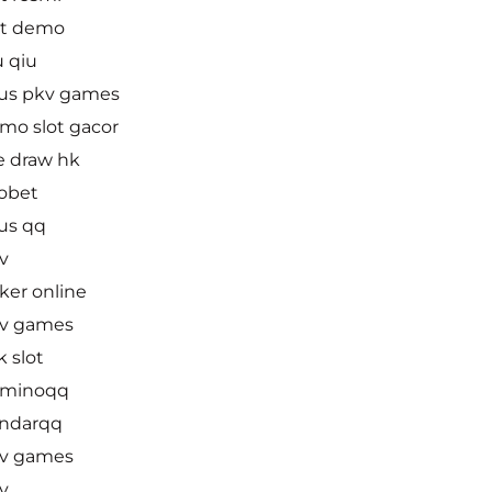
ot demo
u qiu
tus pkv games
mo slot gacor
ve draw hk
obet
tus qq
v
ker online
v games
k slot
minoqq
ndarqq
v games
v