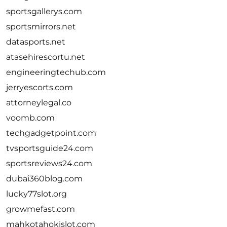
sportsgallerys.com
sportsmirrors.net
datasports.net
atasehirescortu.net
engineeringtechub.com
jerryescorts.com
attorneylegal.co
voomb.com
techgadgetpoint.com
tvsportsguide24.com
sportsreviews24.com
dubai360blog.com
lucky77slot.org
growmefast.com
mahkotahokislot.com