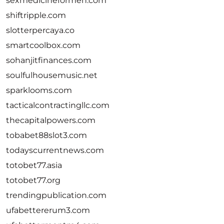
sexmedicineformen.com
shiftripple.com
slotterpercaya.co
smartcoolbox.com
sohanjitfinances.com
soulfulhousemusic.net
sparklooms.com
tacticalcontractingllc.com
thecapitalpowers.com
tobabet88slot3.com
todayscurrentnews.com
totobet77.asia
totobet77.org
trendingpublication.com
ufabettererum3.com