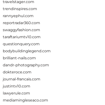
travelstager.com
trendinspires.com
rannyephul.com
reportradar360.com
swaggyfashion.com
taraftariumtv10.com
questionquery.com
bodybuildinglegend.com
brilliant-nails.com
dandr-photography.com
dokteroce.com
journal-francais.com
justintv10.com
lawyerule.com
mediamingleseaco.com