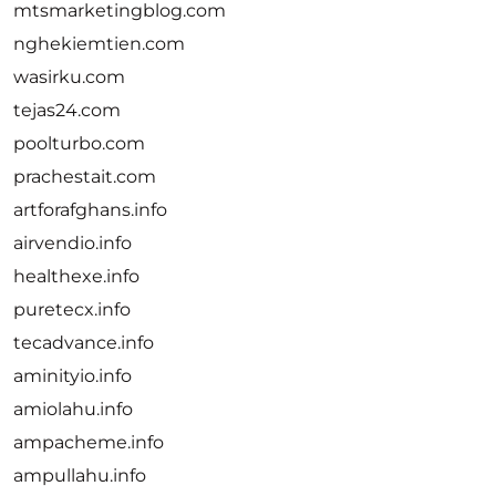
mtsmarketingblog.com
nghekiemtien.com
wasirku.com
tejas24.com
poolturbo.com
prachestait.com
artforafghans.info
airvendio.info
healthexe.info
puretecx.info
tecadvance.info
aminityio.info
amiolahu.info
ampacheme.info
ampullahu.info