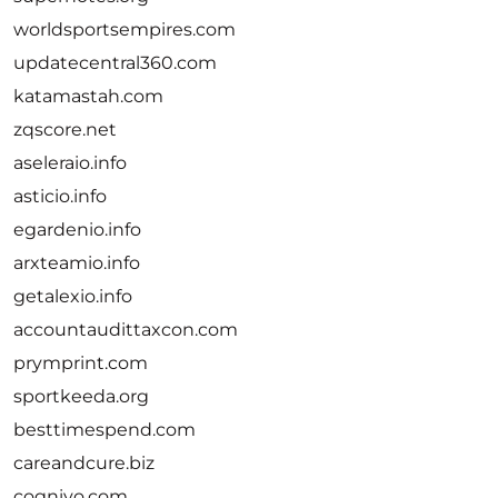
worldsportsempires.com
updatecentral360.com
katamastah.com
zqscore.net
aseleraio.info
asticio.info
egardenio.info
arxteamio.info
getalexio.info
accountaudittaxcon.com
prymprint.com
sportkeeda.org
besttimespend.com
careandcure.biz
cogniyo.com