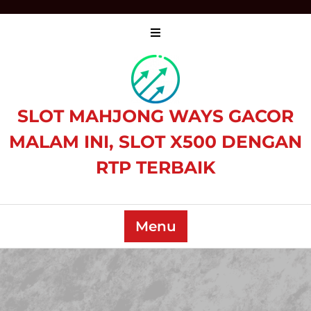
Skip
to
content
SLOT MAHJONG WAYS GACOR
MALAM INI, SLOT X500 DENGAN
RTP TERBAIK
Menu