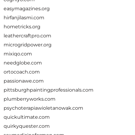
easymagazines.org
hirfanjilasmi.com
hometricks.org
leathercraftpro.com
microgridpower.org
mixiqo.com
needglobe.com
ortocoach.com
passionawe.com
pittsburghpaintingprofessionals.com
plumberryworks.com
psychoterapiawioletanowak.com
quickultimate.com
quirkyquester.com