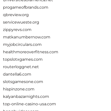
progameofbrands.com
qbreview.org
servicewueste.org
zippyrevs.com
matkanumbernow.com
myjobcirculars.com
healthmoreoverfitness.com
topslotxgames.com
routerloggnet.net
dantella6.com
slotsgamesone.com
hispinzone.com
kalyanbazarnights.com
top-online-casino-usa.com