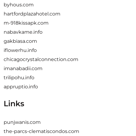
byhous.com
hartfordplazahotel.com
m-918kissapk.com
nabavkame.info
gakbiasa.com
iflowerhu.info
chicagocrystalconnection.com
imanabadii.com
trilipohu.info
appruptio.info
Links
punjwanis.com
the-parcs-clematiscondos.com