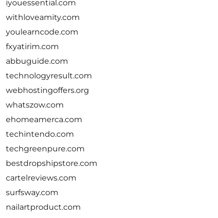
iyouessential.com
withloveamity.com
youlearncode.com
fxyatirim.com
abbuguide.com
technologyresult.com
webhostingoffers.org
whatszow.com
ehomeamerca.com
techintendo.com
techgreenpure.com
bestdropshipstore.com
cartelreviews.com
surfsway.com
nailartproduct.com