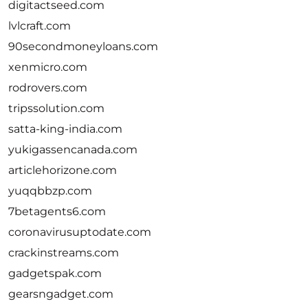
digitactseed.com
lvlcraft.com
90secondmoneyloans.com
xenmicro.com
rodrovers.com
tripssolution.com
satta-king-india.com
yukigassencanada.com
articlehorizone.com
yuqqbbzp.com
7betagents6.com
coronavirusuptodate.com
crackinstreams.com
gadgetspak.com
gearsngadget.com