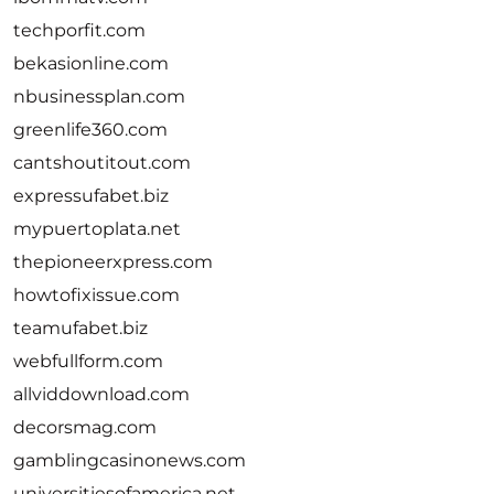
techporfit.com
bekasionline.com
nbusinessplan.com
greenlife360.com
cantshoutitout.com
expressufabet.biz
mypuertoplata.net
thepioneerxpress.com
howtofixissue.com
teamufabet.biz
webfullform.com
allviddownload.com
decorsmag.com
gamblingcasinonews.com
universitiesofamerica.net