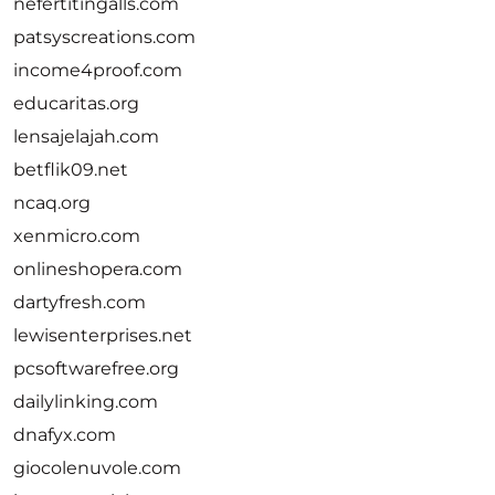
nefertitingalls.com
patsyscreations.com
income4proof.com
educaritas.org
lensajelajah.com
betflik09.net
ncaq.org
xenmicro.com
onlineshopera.com
dartyfresh.com
lewisenterprises.net
pcsoftwarefree.org
dailylinking.com
dnafyx.com
giocolenuvole.com