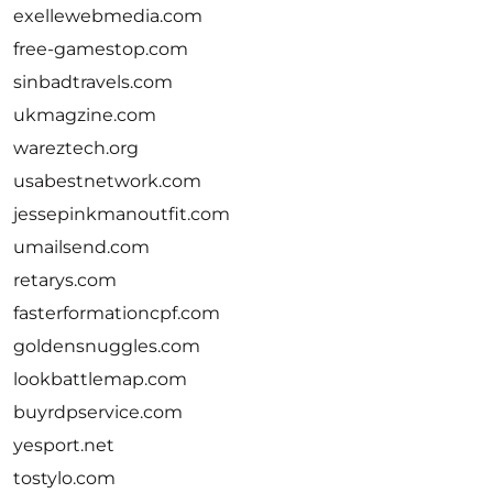
exellewebmedia.com
free-gamestop.com
sinbadtravels.com
ukmagzine.com
wareztech.org
usabestnetwork.com
jessepinkmanoutfit.com
umailsend.com
retarys.com
fasterformationcpf.com
goldensnuggles.com
lookbattlemap.com
buyrdpservice.com
yesport.net
tostylo.com