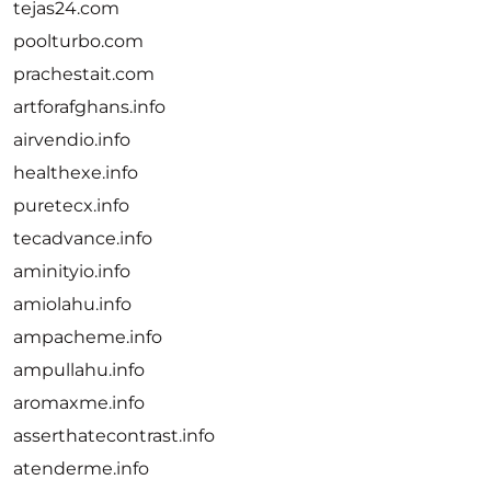
tejas24.com
poolturbo.com
prachestait.com
artforafghans.info
airvendio.info
healthexe.info
puretecx.info
tecadvance.info
aminityio.info
amiolahu.info
ampacheme.info
ampullahu.info
aromaxme.info
asserthatecontrast.info
atenderme.info