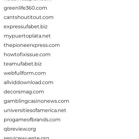
greenlife360.com
cantshoutitout.com
expressufabet.biz
mypuertoplata.net
thepioneerxpress.com
howtofixissue.com
teamufabet.biz
webfullform.com
allviddownload.com
decorsmag.com
gamblingcasinonews.com
universitiesofamerica.net
progameofbrands.com
qbreview.org
servicewueste.org