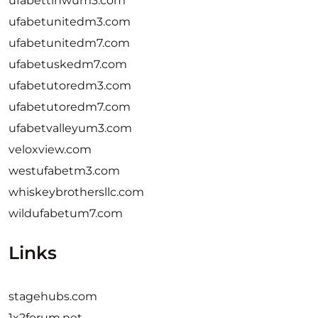
ufabettinwum3.com
ufabetunitedm3.com
ufabetunitedm7.com
ufabetuskedm7.com
ufabetutoredm3.com
ufabetutoredm7.com
ufabetvalleyum3.com
veloxview.com
westufabetm3.com
whiskeybrothersllc.com
wildufabetum7.com
Links
stagehubs.com
1x2forum.net