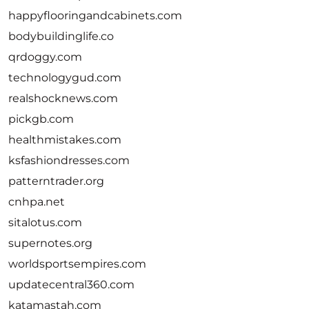
happyflooringandcabinets.com
bodybuildinglife.co
qrdoggy.com
technologygud.com
realshocknews.com
pickgb.com
healthmistakes.com
ksfashiondresses.com
patterntrader.org
cnhpa.net
sitalotus.com
supernotes.org
worldsportsempires.com
updatecentral360.com
katamastah.com