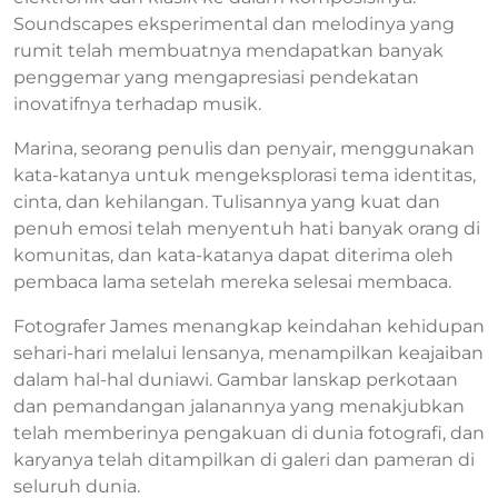
Soundscapes eksperimental dan melodinya yang
rumit telah membuatnya mendapatkan banyak
penggemar yang mengapresiasi pendekatan
inovatifnya terhadap musik.
Marina, seorang penulis dan penyair, menggunakan
kata-katanya untuk mengeksplorasi tema identitas,
cinta, dan kehilangan. Tulisannya yang kuat dan
penuh emosi telah menyentuh hati banyak orang di
komunitas, dan kata-katanya dapat diterima oleh
pembaca lama setelah mereka selesai membaca.
Fotografer James menangkap keindahan kehidupan
sehari-hari melalui lensanya, menampilkan keajaiban
dalam hal-hal duniawi. Gambar lanskap perkotaan
dan pemandangan jalanannya yang menakjubkan
telah memberinya pengakuan di dunia fotografi, dan
karyanya telah ditampilkan di galeri dan pameran di
seluruh dunia.