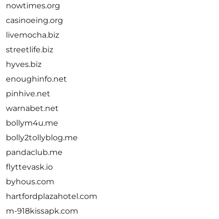
nowtimes.org
casinoeing.org
livemocha.biz
streetlife.biz
hyves.biz
enoughinfo.net
pinhive.net
warnabet.net
bollym4u.me
bolly2tollyblog.me
pandaclub.me
flyttevask.io
byhous.com
hartfordplazahotel.com
m-918kissapk.com