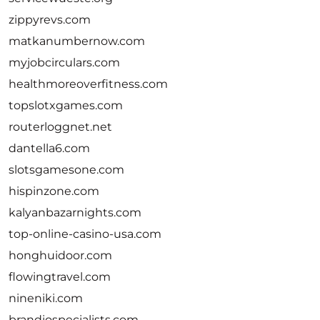
zippyrevs.com
matkanumbernow.com
myjobcirculars.com
healthmoreoverfitness.com
topslotxgames.com
routerloggnet.net
dantella6.com
slotsgamesone.com
hispinzone.com
kalyanbazarnights.com
top-online-casino-usa.com
honghuidoor.com
flowingtravel.com
nineniki.com
brandiospecialists.com