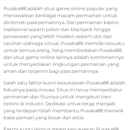
Pusaka88 adalah situs game online populer yang
menawarkan berbagai macam permainan untuk
dinikmati para pemainnya. Dari permainan kasino
tradisional seperti poker dan blackjack hingga
penawaran yang lebih modern seperti slot dan
taruhan olahraga virtual, Pusaka88 memiliki sesuatu
untuk semua orang. Yang membedakan Pusaka88
dari situs game online lainnya adalah komitmennya
untuk menyediakan lingkungan permainan yang
aman dan terjamin bagi para pemainnya.
Salah satu faktor kunci kesuksesan Pusaka88 adalah
fokusnya pada inovasi. Situs ini terus memperbarui
permainan dan fiturnya untuk mengikuti tren
terkini di industri. Dedikasi untuk tetap menjadi
yang terdepan telah membantu Pusaka88 menarik
basis pemain yang besar dan setia.
Faktor kunci lainnya dalam kesuksesan Pusaka88