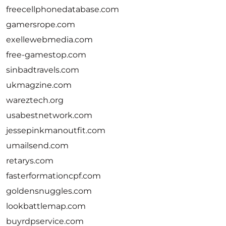
freecellphonedatabase.com
gamersrope.com
exellewebmedia.com
free-gamestop.com
sinbadtravels.com
ukmagzine.com
wareztech.org
usabestnetwork.com
jessepinkmanoutfit.com
umailsend.com
retarys.com
fasterformationcpf.com
goldensnuggles.com
lookbattlemap.com
buyrdpservice.com