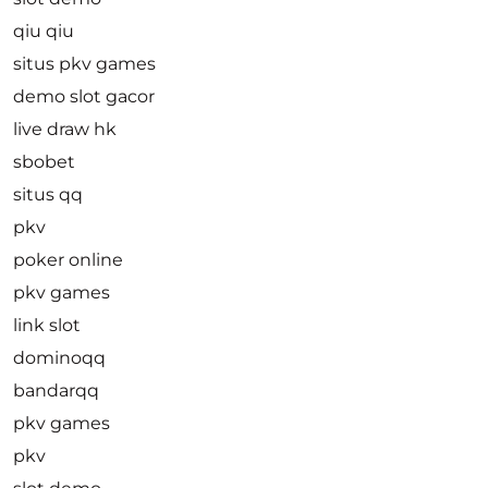
qiu qiu
situs pkv games
demo slot gacor
live draw hk
sbobet
situs qq
pkv
poker online
pkv games
link slot
dominoqq
bandarqq
pkv games
pkv