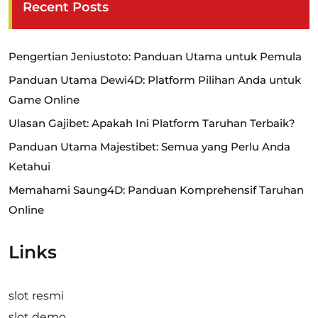
Recent Posts
Pengertian Jeniustoto: Panduan Utama untuk Pemula
Panduan Utama Dewi4D: Platform Pilihan Anda untuk
Game Online
Ulasan Gajibet: Apakah Ini Platform Taruhan Terbaik?
Panduan Utama Majestibet: Semua yang Perlu Anda
Ketahui
Memahami Saung4D: Panduan Komprehensif Taruhan
Online
Links
slot resmi
slot demo