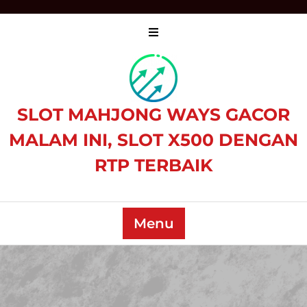
Skip
to
content
SLOT MAHJONG WAYS GACOR
MALAM INI, SLOT X500 DENGAN
RTP TERBAIK
Menu