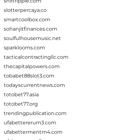
shiftripple.com
slotterpercaya.co
smartcoolbox.com
sohanjitfinances.com
soulfulhousemusic.net
sparklooms.com
tacticalcontractingllc.com
thecapitalpowers.com
tobabet88slot3.com
todayscurrentnews.com
totobet77.asia
totobet77.org
trendingpublication.com
ufabettererum3.com
ufabettermentm4.com