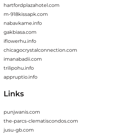
hartfordplazahotel.com
m-918kissapk.com
nabavkame.info
gakbiasa.com
iflowerhu.info
chicagocrystalconnection.com
imanabadii.com
trilipohu.info
appruptio.info
Links
punjwanis.com
the-parcs-clematiscondos.com
jusu-gb.com