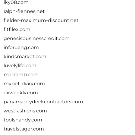
lky08.com
ralph-fiennes.net
fielder-maximum-discount.net
fitfllex.com
genesisbusinesscredit.com
inforuang.com
kindsmarket.com
luvelylife.com
macramb.com
mypet-diary.com
oxweekly.com
panamacitydeckcontractors.com
westfashions.com
toolshandy.com
travelstager.com