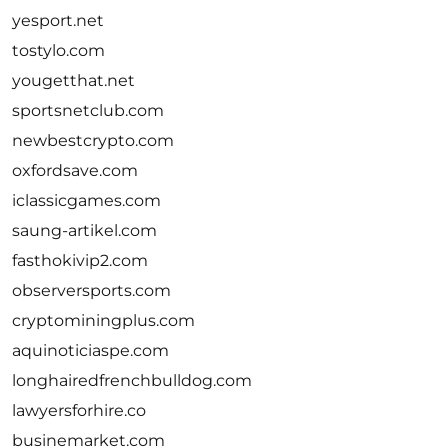
yesport.net
tostylo.com
yougetthat.net
sportsnetclub.com
newbestcrypto.com
oxfordsave.com
iclassicgames.com
saung-artikel.com
fasthokivip2.com
observersports.com
cryptominingplus.com
aquinoticiaspe.com
longhairedfrenchbulldog.com
lawyersforhire.co
businemarket.com