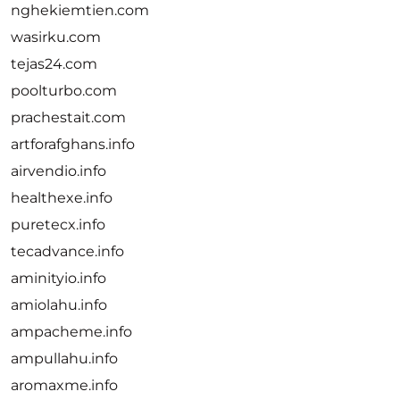
nghekiemtien.com
wasirku.com
tejas24.com
poolturbo.com
prachestait.com
artforafghans.info
airvendio.info
healthexe.info
puretecx.info
tecadvance.info
aminityio.info
amiolahu.info
ampacheme.info
ampullahu.info
aromaxme.info