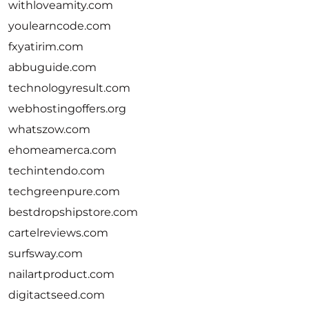
withloveamity.com
youlearncode.com
fxyatirim.com
abbuguide.com
technologyresult.com
webhostingoffers.org
whatszow.com
ehomeamerca.com
techintendo.com
techgreenpure.com
bestdropshipstore.com
cartelreviews.com
surfsway.com
nailartproduct.com
digitactseed.com