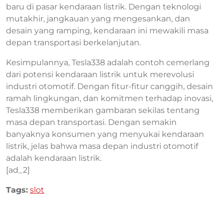
baru di pasar kendaraan listrik. Dengan teknologi
mutakhir, jangkauan yang mengesankan, dan
desain yang ramping, kendaraan ini mewakili masa
depan transportasi berkelanjutan.
Kesimpulannya, Tesla338 adalah contoh cemerlang
dari potensi kendaraan listrik untuk merevolusi
industri otomotif. Dengan fitur-fitur canggih, desain
ramah lingkungan, dan komitmen terhadap inovasi,
Tesla338 memberikan gambaran sekilas tentang
masa depan transportasi. Dengan semakin
banyaknya konsumen yang menyukai kendaraan
listrik, jelas bahwa masa depan industri otomotif
adalah kendaraan listrik.
[ad_2]
Tags:
slot