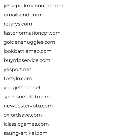
jessepinkmanoutfit.com
umailsend.com
retarys.com
fasterformationcpf.com
goldensnuggles.com
lookbattlemap.com
buyrdpservice.com
yesport.net
tostylo.com
yougetthat.net
sportsnetclub.com
newbestcrypto.com
oxfordsave.com
iclassicgames.com
saung-artikel.com