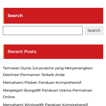
Search
Search
Recent Posts
Temukan Dunia Juruscasino yang Menyenangkan:
Destinasi Permainan Terbaik Anda
Memahami Plisbet: Panduan Komprehensif
Menjelajahi Bunga99: Panduan Utama Permainan
Online
Memahami Winlose99: Panduan Komprehensif