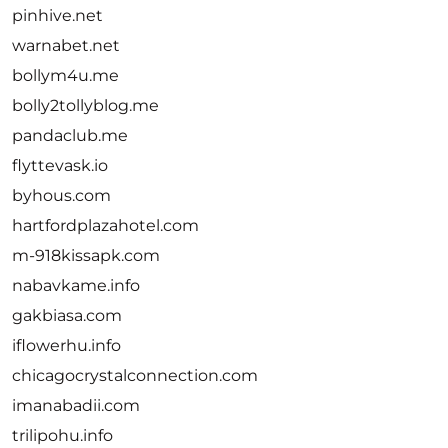
pinhive.net
warnabet.net
bollym4u.me
bolly2tollyblog.me
pandaclub.me
flyttevask.io
byhous.com
hartfordplazahotel.com
m-918kissapk.com
nabavkame.info
gakbiasa.com
iflowerhu.info
chicagocrystalconnection.com
imanabadii.com
trilipohu.info