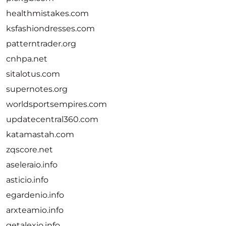
healthmistakes.com
ksfashiondresses.com
patterntrader.org
cnhpa.net
sitalotus.com
supernotes.org
worldsportsempires.com
updatecentral360.com
katamastah.com
zqscore.net
aseleraio.info
asticio.info
egardenio.info
arxteamio.info
getalexio.info