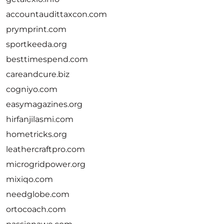
accountaudittaxcon.com
prymprint.com
sportkeeda.org
besttimespend.com
careandcure.biz
cogniyo.com
easymagazines.org
hirfanjilasmi.com
hometricks.org
leathercraftpro.com
microgridpower.org
mixiqo.com
needglobe.com
ortocoach.com