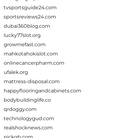
tvsportsguide24.com
sportsreviews24.com
dubai360blog.com
lucky77slot.org
growmefast.com
mahkotahokislot.com
onlinecancerpharm.com
ufalek.org
mattress-disposal.com
happyflooringandcabinets.com
bodybuildinglife.co
qrdoggy.com
technologygud.com
realshocknews.com
pickgb.com