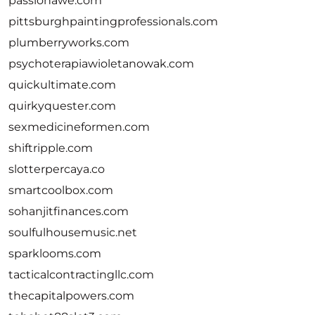
passionawe.com
pittsburghpaintingprofessionals.com
plumberryworks.com
psychoterapiawioletanowak.com
quickultimate.com
quirkyquester.com
sexmedicineformen.com
shiftripple.com
slotterpercaya.co
smartcoolbox.com
sohanjitfinances.com
soulfulhousemusic.net
sparklooms.com
tacticalcontractingllc.com
thecapitalpowers.com