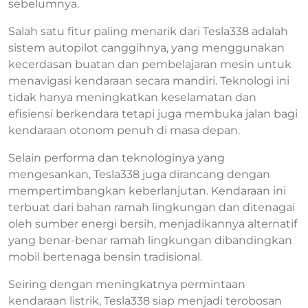
sebelumnya.
Salah satu fitur paling menarik dari Tesla338 adalah
sistem autopilot canggihnya, yang menggunakan
kecerdasan buatan dan pembelajaran mesin untuk
menavigasi kendaraan secara mandiri. Teknologi ini
tidak hanya meningkatkan keselamatan dan
efisiensi berkendara tetapi juga membuka jalan bagi
kendaraan otonom penuh di masa depan.
Selain performa dan teknologinya yang
mengesankan, Tesla338 juga dirancang dengan
mempertimbangkan keberlanjutan. Kendaraan ini
terbuat dari bahan ramah lingkungan dan ditenagai
oleh sumber energi bersih, menjadikannya alternatif
yang benar-benar ramah lingkungan dibandingkan
mobil bertenaga bensin tradisional.
Seiring dengan meningkatnya permintaan
kendaraan listrik, Tesla338 siap menjadi terobosan