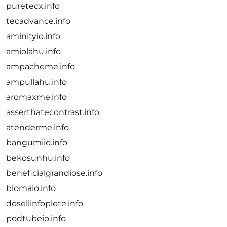
puretecx.info
tecadvance.info
aminityio.info
amiolahu.info
ampacheme.info
ampullahu.info
aromaxme.info
asserthatecontrast.info
atenderme.info
bangumiio.info
bekosunhu.info
beneficialgrandiose.info
blomaio.info
dosellinfoplete.info
podtubeio.info