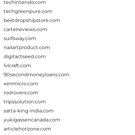
techintendo.com
techgreenpure.com
bestdropshipstore.com
cartelreviews.com
surfsway.com
nailartproduct.com
digitactseed.com
lvlcraft.com
90secondmoneyloans.com
xenmicro.com
rodrovers.com
tripssolution.com
satta-king-india.com
yukigassencanada.com
articlehorizone.com