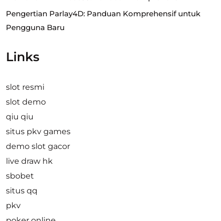
Pengertian Parlay4D: Panduan Komprehensif untuk
Pengguna Baru
Links
slot resmi
slot demo
qiu qiu
situs pkv games
demo slot gacor
live draw hk
sbobet
situs qq
pkv
poker online