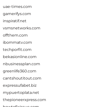
uae-times.com
gamerifys.com
inspiratif.net
vsmsnetworks.com
offthem.com
ibommatv.com
techporfit.com
bekasionline.com
nbusinessplan.com
greenlife360.com
cantshoutitout.com
expressufabet.biz
mypuertoplata.net
thepioneerxpress.com
howtofixissue.com