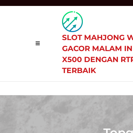
Skip
to
content
SLOT MAHJONG 
GACOR MALAM INI
X500 DENGAN RT
TERBAIK
Topg