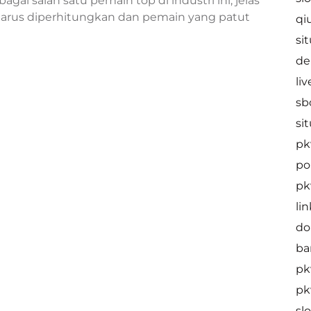
ai salah satu pemain top di industri ini, jelas
arus diperhitungkan dan pemain yang patut
qi
si
de
li
sb
si
pk
po
pk
lin
do
ba
pk
pk
sl