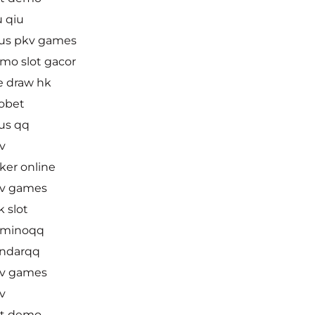
u qiu
tus pkv games
mo slot gacor
ve draw hk
obet
tus qq
v
ker online
v games
k slot
minoqq
ndarqq
v games
v
ot demo