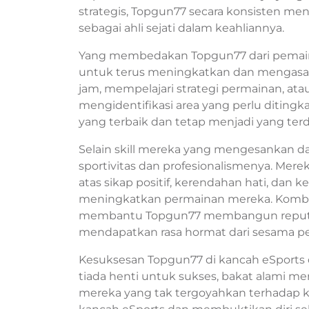
strategis, Topgun77 secara konsisten m
sebagai ahli sejati dalam keahliannya.
Yang membedakan Topgun77 dari pemain 
untuk terus meningkatkan dan mengasah 
jam, mempelajari strategi permainan, at
mengidentifikasi area yang perlu diting
yang terbaik dan tetap menjadi yang ter
Selain skill mereka yang mengesankan d
sportivitas dan profesionalismenya. Mer
atas sikap positif, kerendahan hati, da
meningkatkan permainan mereka. Kombinasi
membantu Topgun77 membangun reputasi
mendapatkan rasa hormat dari sesama p
Kesuksesan Topgun77 di kancah eSports
tiada henti untuk sukses, bakat alami 
mereka yang tak tergoyahkan terhadap 