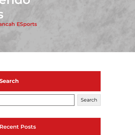
s
ancah ESports
Search
Search
Recent Posts