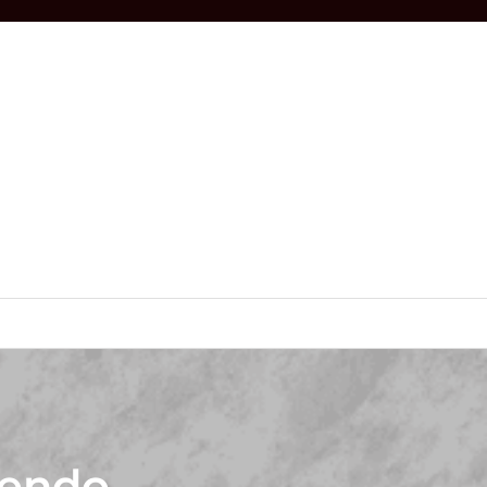
Mendo