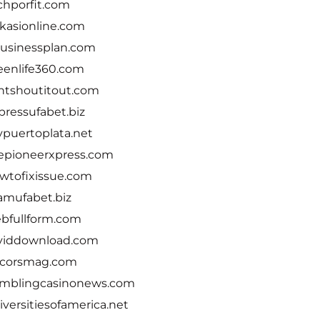
chporfit.com
kasionline.com
usinessplan.com
eenlife360.com
ntshoutitout.com
pressufabet.biz
puertoplata.net
epioneerxpress.com
wtofixissue.com
amufabet.biz
bfullform.com
lviddownload.com
corsmag.com
mblingcasinonews.com
iversitiesofamerica.net