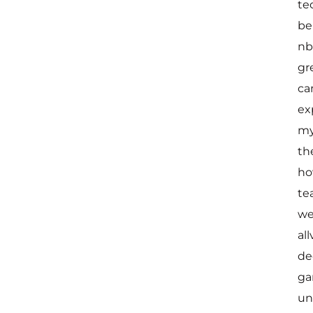
te
be
nb
gr
ca
ex
my
th
ho
te
we
al
de
ga
un