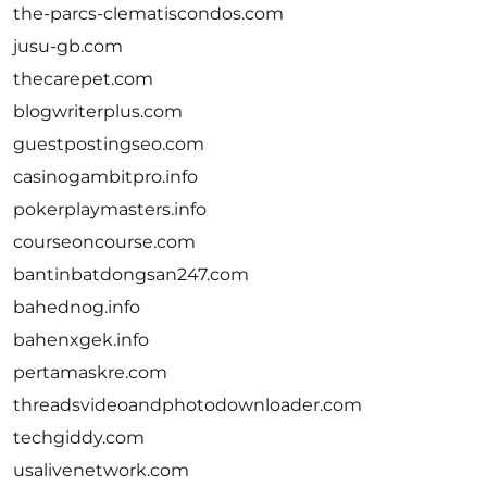
the-parcs-clematiscondos.com
jusu-gb.com
thecarepet.com
blogwriterplus.com
guestpostingseo.com
casinogambitpro.info
pokerplaymasters.info
courseoncourse.com
bantinbatdongsan247.com
bahednog.info
bahenxgek.info
pertamaskre.com
threadsvideoandphotodownloader.com
techgiddy.com
usalivenetwork.com