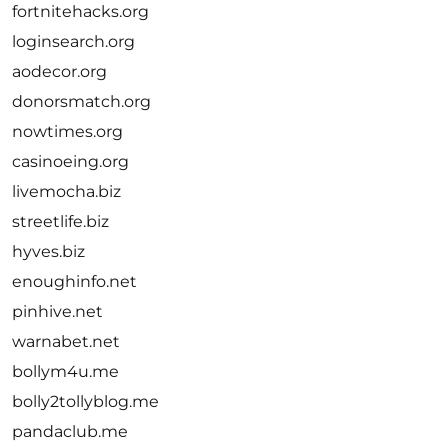
fortnitehacks.org
loginsearch.org
aodecor.org
donorsmatch.org
nowtimes.org
casinoeing.org
livemocha.biz
streetlife.biz
hyves.biz
enoughinfo.net
pinhive.net
warnabet.net
bollym4u.me
bolly2tollyblog.me
pandaclub.me