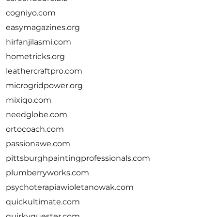
cogniyo.com
easymagazines.org
hirfanjilasmi.com
hometricks.org
leathercraftpro.com
microgridpower.org
mixiqo.com
needglobe.com
ortocoach.com
passionawe.com
pittsburghpaintingprofessionals.com
plumberryworks.com
psychoterapiawioletanowak.com
quickultimate.com
quirkyquester.com