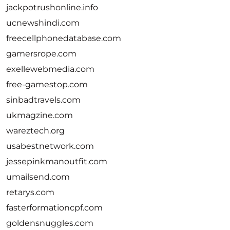
jackpotrushonline.info
ucnewshindi.com
freecellphonedatabase.com
gamersrope.com
exellewebmedia.com
free-gamestop.com
sinbadtravels.com
ukmagzine.com
wareztech.org
usabestnetwork.com
jessepinkmanoutfit.com
umailsend.com
retarys.com
fasterformationcpf.com
goldensnuggles.com