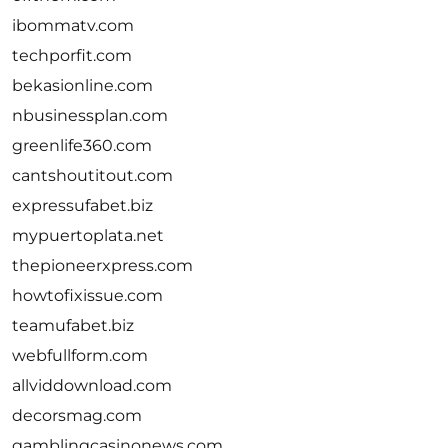
ibommatv.com
techporfit.com
bekasionline.com
nbusinessplan.com
greenlife360.com
cantshoutitout.com
expressufabet.biz
mypuertoplata.net
thepioneerxpress.com
howtofixissue.com
teamufabet.biz
webfullform.com
allviddownload.com
decorsmag.com
gamblingcasinonews.com