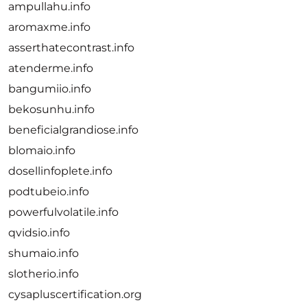
ampullahu.info
aromaxme.info
asserthatecontrast.info
atenderme.info
bangumiio.info
bekosunhu.info
beneficialgrandiose.info
blomaio.info
dosellinfoplete.info
podtubeio.info
powerfulvolatile.info
qvidsio.info
shumaio.info
slotherio.info
cysapluscertification.org