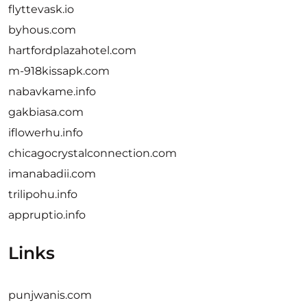
flyttevask.io
byhous.com
hartfordplazahotel.com
m-918kissapk.com
nabavkame.info
gakbiasa.com
iflowerhu.info
chicagocrystalconnection.com
imanabadii.com
trilipohu.info
appruptio.info
Links
punjwanis.com