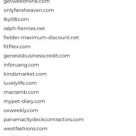
getwebonline.com
onlyfansheaven.com
lky08.com
ralph-fiennes.net
fielder-maximum-discount.net
fitfllex.com
genesisbusinesscredit.com
inforuang.com
kindsmarket.com
luvelylife.com
macramb.com
mypet-diary.com
oxweekly.com
panamacitydeckcontractors.com
westfashions.com