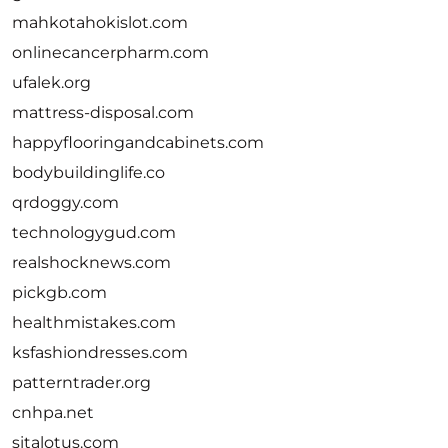
mahkotahokislot.com
onlinecancerpharm.com
ufalek.org
mattress-disposal.com
happyflooringandcabinets.com
bodybuildinglife.co
qrdoggy.com
technologygud.com
realshocknews.com
pickgb.com
healthmistakes.com
ksfashiondresses.com
patterntrader.org
cnhpa.net
sitalotus.com