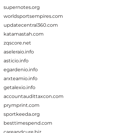
supernotes.org
worldsportsempires.com
updatecentral360.com
katamastah.com
zqscore.net
aseleraio.info
asticio.info
egardenio.info
arxteamio.info
getalexio.info
accountaudittaxcon.com
prymprint.com
sportkeeda.org
besttimespend.com
careandcure.biz