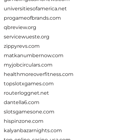
universitiesofamerica.net
progameofbrands.com
qbreview.org
servicewueste.org
zippyrevs.com
matkanumbernow.com
myjobcirculars.com
healthmoreoverfitness.com
topslotxgames.com
routerloggnet.net
dantella6.com
slotsgamesone.com
hispinzone.com
kalyanbazarnights.com
top-online-casino-usa.com