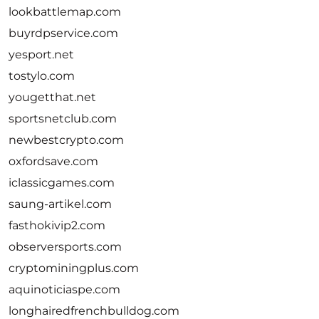
lookbattlemap.com
buyrdpservice.com
yesport.net
tostylo.com
yougetthat.net
sportsnetclub.com
newbestcrypto.com
oxfordsave.com
iclassicgames.com
saung-artikel.com
fasthokivip2.com
observersports.com
cryptominingplus.com
aquinoticiaspe.com
longhairedfrenchbulldog.com