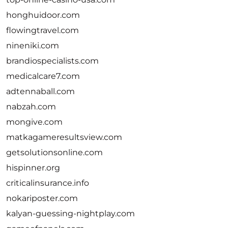
honghuidoor.com
flowingtravel.com
nineniki.com
brandiospecialists.com
medicalcare7.com
adtennaball.com
nabzah.com
mongive.com
matkagameresultsview.com
getsolutionsonline.com
hispinner.org
criticalinsurance.info
nokariposter.com
kalyan-guessing-nightplay.com