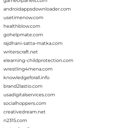
gameofpanels.com
androidappsdownloader.com
usetimenow.com
healthblow.com
gohelpmate.com
rajdhani-satta-matka.com
writerscraft.net
elearning-childprotection.com
wrestling4mena.com
knowledgeforall.info
brand2lastio.com
usadigitalservices.com
socialhoppers.com
creativedream.net
n2315.com