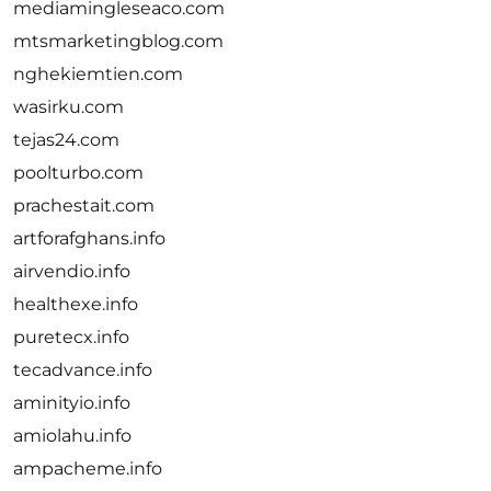
mediamingleseaco.com
mtsmarketingblog.com
nghekiemtien.com
wasirku.com
tejas24.com
poolturbo.com
prachestait.com
artforafghans.info
airvendio.info
healthexe.info
puretecx.info
tecadvance.info
aminityio.info
amiolahu.info
ampacheme.info