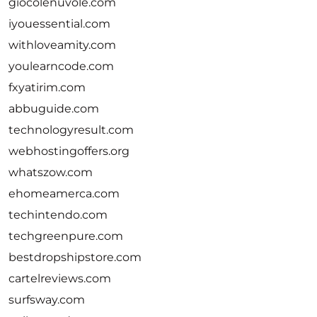
giocolenuvole.com
iyouessential.com
withloveamity.com
youlearncode.com
fxyatirim.com
abbuguide.com
technologyresult.com
webhostingoffers.org
whatszow.com
ehomeamerca.com
techintendo.com
techgreenpure.com
bestdropshipstore.com
cartelreviews.com
surfsway.com