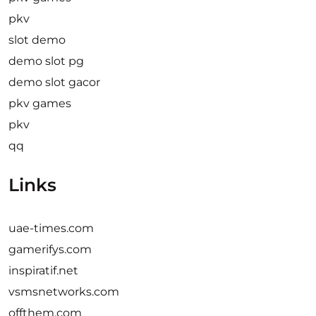
pkv
slot demo
demo slot pg
demo slot gacor
pkv games
pkv
qq
Links
uae-times.com
gamerifys.com
inspiratif.net
vsmsnetworks.com
offthem.com