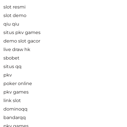
slot resmi
slot demo
qiu qiu
situs pkv games
demo slot gacor
live draw hk
sbobet
situs qq
pkv
poker online
pkv games
link slot
dominoqq
bandarqq
pkv games