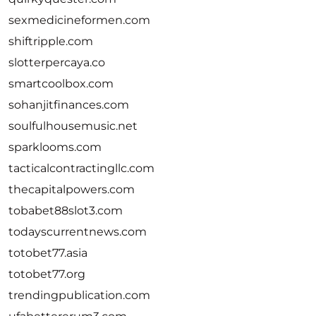
sexmedicineformen.com
shiftripple.com
slotterpercaya.co
smartcoolbox.com
sohanjitfinances.com
soulfulhousemusic.net
sparklooms.com
tacticalcontractingllc.com
thecapitalpowers.com
tobabet88slot3.com
todayscurrentnews.com
totobet77.asia
totobet77.org
trendingpublication.com