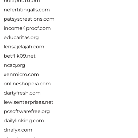
nofaphub.com
nefertitingalls.com
patsyscreations.com
income4proof.com
educaritas.org
lensajelajah.com
betflik09.net
ncaq.org
xenmicro.com
onlineshopera.com
dartyfresh.com
lewisenterprises.net
pcsoftwarefree.org
dailylinking.com
dnafyx.com