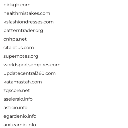
pickgb.com
healthmistakes.com
ksfashiondresses.com
patterntrader.org
cnhpa.net
sitalotus.com
supernotes.org
worldsportsempires.com
updatecentral360.com
katamastah.com
zqscore.net
aseleraio.info
asticio.info
egardenio.info
arxteamio.info