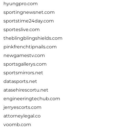
hyungpro.com
sportingnewsnet.com
sportstime24day.com
sporteslive.com
theblingblingshields.com
pinkfrenchtipnails.com
newgamestv.com
sportsgallerys.com
sportsmirrors.net
datasports.net
atasehirescortu.net
engineeringtechub.com
jerryescorts.com
attorneylegal.co
voomb.com