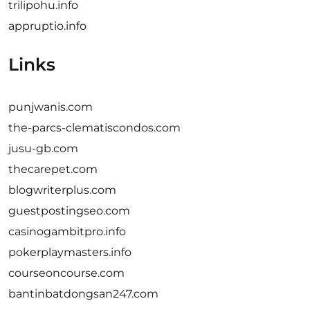
trilipohu.info
appruptio.info
Links
punjwanis.com
the-parcs-clematiscondos.com
jusu-gb.com
thecarepet.com
blogwriterplus.com
guestpostingseo.com
casinogambitpro.info
pokerplaymasters.info
courseoncourse.com
bantinbatdongsan247.com