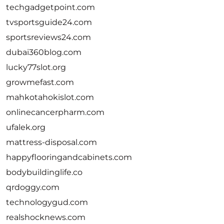
techgadgetpoint.com
tvsportsguide24.com
sportsreviews24.com
dubai360blog.com
lucky77slot.org
growmefast.com
mahkotahokislot.com
onlinecancerpharm.com
ufalek.org
mattress-disposal.com
happyflooringandcabinets.com
bodybuildinglife.co
qrdoggy.com
technologygud.com
realshocknews.com