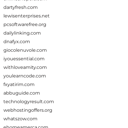
dartyfresh.com
lewisenterprises.net
pcsoftwarefree.org
dailylinking.com
dnafyx.com
giocolenuvole.com
iyouessential.com
withloveamity.com
youlearncode.com
fxyatirim.com
abbuguide.com
technologyresult.com
webhostingoffers.org
whatszow.com
ehomeamerca.com