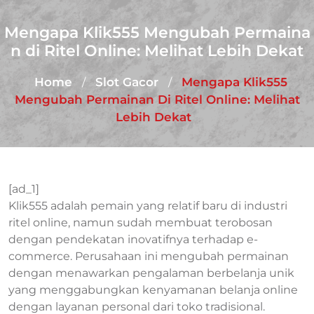
Mengapa Klik555 Mengubah Permaina
n di Ritel Online: Melihat Lebih Dekat
Home
Slot Gacor
Mengapa Klik555
/
/
Mengubah Permainan Di Ritel Online: Melihat
Lebih Dekat
[ad_1]
Klik555 adalah pemain yang relatif baru di industri
ritel online, namun sudah membuat terobosan
dengan pendekatan inovatifnya terhadap e-
commerce. Perusahaan ini mengubah permainan
dengan menawarkan pengalaman berbelanja unik
yang menggabungkan kenyamanan belanja online
dengan layanan personal dari toko tradisional.