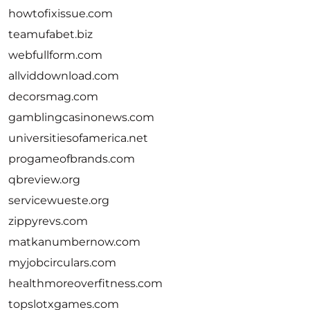
howtofixissue.com
teamufabet.biz
webfullform.com
allviddownload.com
decorsmag.com
gamblingcasinonews.com
universitiesofamerica.net
progameofbrands.com
qbreview.org
servicewueste.org
zippyrevs.com
matkanumbernow.com
myjobcirculars.com
healthmoreoverfitness.com
topslotxgames.com