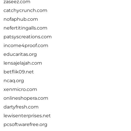
zaseez.com
catchycrunch.com
nofaphub.com
nefertitingalls.com
patsyscreations.com
income4proof.com
educaritas.org
lensajelajah.com
betflik09.net
ncaq.org
xenmicro.com
onlineshopera.com
dartyfresh.com
lewisenterprises.net
pcsoftwarefree.org