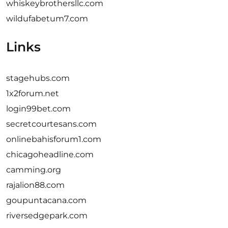
whiskeybrothersllc.com
wildufabetum7.com
Links
stagehubs.com
1x2forum.net
login99bet.com
secretcourtesans.com
onlinebahisforum1.com
chicagoheadline.com
camming.org
rajalion88.com
goupuntacana.com
riversedgepark.com