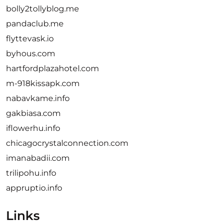
bolly2tollyblog.me
pandaclub.me
flyttevask.io
byhous.com
hartfordplazahotel.com
m-918kissapk.com
nabavkame.info
gakbiasa.com
iflowerhu.info
chicagocrystalconnection.com
imanabadii.com
trilipohu.info
appruptio.info
Links