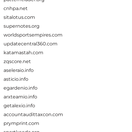
cnhpa.net
sitalotus.com
supernotes.org
worldsportsempires.com
updatecentral360.com
katamastah.com
zqscore.net
aseleraio.info
asticio.info
egardenio.info
arxteamio.info
getalexio.info
accountaudittaxcon.com
prymprint.com