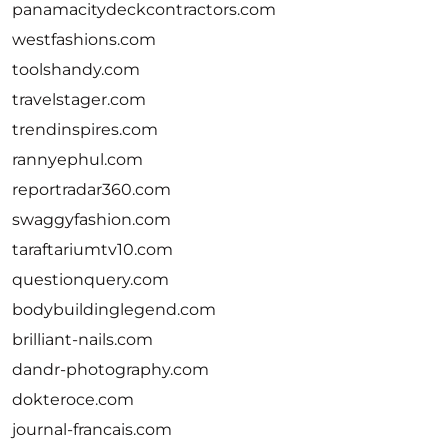
panamacitydeckcontractors.com
westfashions.com
toolshandy.com
travelstager.com
trendinspires.com
rannyephul.com
reportradar360.com
swaggyfashion.com
taraftariumtv10.com
questionquery.com
bodybuildinglegend.com
brilliant-nails.com
dandr-photography.com
dokteroce.com
journal-francais.com