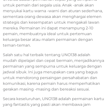
untuk pemain dari segala usia. Anak -anak akan
menyukai kartu warna -warni dan aturan sederhana,
sementara orang dewasa akan menghargai elemen
strategis dan kesempatan untuk mengakali lawan
mereka. Permainan ini dapat menampung 2-10
pemain, membuatnya ideal untuk pertemuan
keluarga besar atau malam permainan dengan
teman-teman.
Salah satu hal terbaik tentang UNO138 adalah
mudah dipelajari dan cepat bermain, menjadikannya
permainan yang sempurna untuk keluarga dengan
jadwal sibuk. Ini juga merupakan cara yang bagus
untuk mendorong persaingan persahabatan dan
komunikasi, karena pemain harus memperhatikan
gerakan masing -masing dan bereaksi sesuai.
Secara keseluruhan, UNO138 adalah permainan kartu
yang fantastis yang pasti akan membawa jam