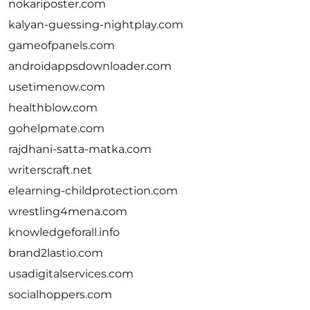
nokariposter.com
kalyan-guessing-nightplay.com
gameofpanels.com
androidappsdownloader.com
usetimenow.com
healthblow.com
gohelpmate.com
rajdhani-satta-matka.com
writerscraft.net
elearning-childprotection.com
wrestling4mena.com
knowledgeforall.info
brand2lastio.com
usadigitalservices.com
socialhoppers.com