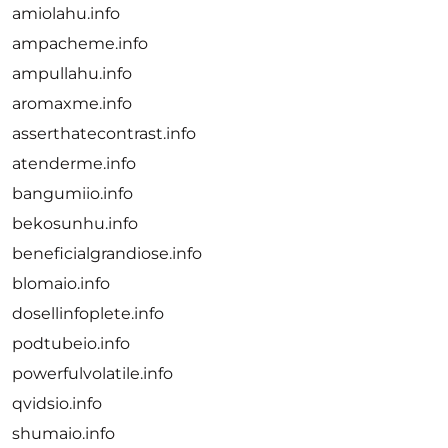
amiolahu.info
ampacheme.info
ampullahu.info
aromaxme.info
asserthatecontrast.info
atenderme.info
bangumiio.info
bekosunhu.info
beneficialgrandiose.info
blomaio.info
dosellinfoplete.info
podtubeio.info
powerfulvolatile.info
qvidsio.info
shumaio.info