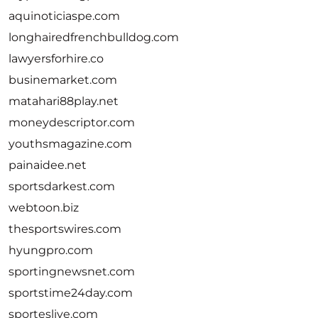
aquinoticiaspe.com
longhairedfrenchbulldog.com
lawyersforhire.co
businemarket.com
matahari88play.net
moneydescriptor.com
youthsmagazine.com
painaidee.net
sportsdarkest.com
webtoon.biz
thesportswires.com
hyungpro.com
sportingnewsnet.com
sportstime24day.com
sporteslive.com