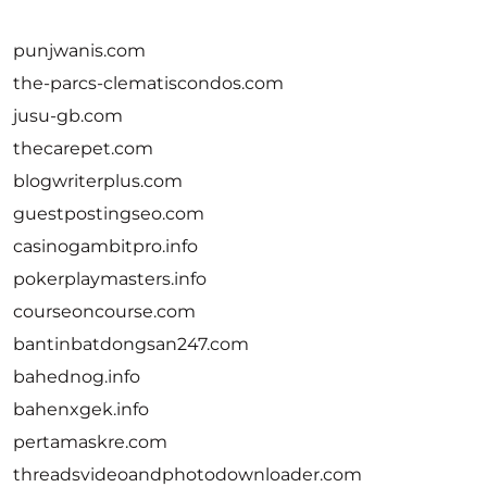
punjwanis.com
the-parcs-clematiscondos.com
jusu-gb.com
thecarepet.com
blogwriterplus.com
guestpostingseo.com
casinogambitpro.info
pokerplaymasters.info
courseoncourse.com
bantinbatdongsan247.com
bahednog.info
bahenxgek.info
pertamaskre.com
threadsvideoandphotodownloader.com