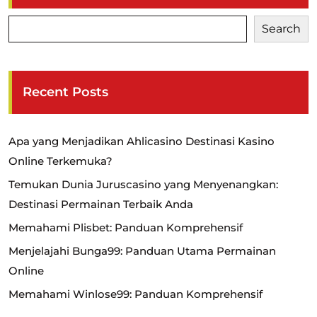
Search
Recent Posts
Apa yang Menjadikan Ahlicasino Destinasi Kasino
Online Terkemuka?
Temukan Dunia Juruscasino yang Menyenangkan:
Destinasi Permainan Terbaik Anda
Memahami Plisbet: Panduan Komprehensif
Menjelajahi Bunga99: Panduan Utama Permainan
Online
Memahami Winlose99: Panduan Komprehensif