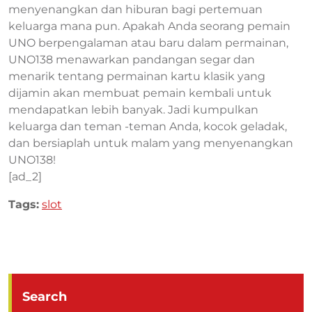
menyenangkan dan hiburan bagi pertemuan
keluarga mana pun. Apakah Anda seorang pemain
UNO berpengalaman atau baru dalam permainan,
UNO138 menawarkan pandangan segar dan
menarik tentang permainan kartu klasik yang
dijamin akan membuat pemain kembali untuk
mendapatkan lebih banyak. Jadi kumpulkan
keluarga dan teman -teman Anda, kocok geladak,
dan bersiaplah untuk malam yang menyenangkan
UNO138!
[ad_2]
Tags:
slot
Search