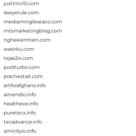
justintv10.com
lawyerule.com
mediamingleseaco.com
mtsmarketingblog.com
nghekiemtien.com
wasirku.com
tejas24.com
poolturbo.com
prachestait.com
artforafghans.info
airvendio.info
healthexe.info
puretecx.info
tecadvance.info
aminityio.info