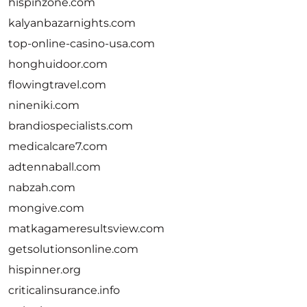
hispinzone.com
kalyanbazarnights.com
top-online-casino-usa.com
honghuidoor.com
flowingtravel.com
nineniki.com
brandiospecialists.com
medicalcare7.com
adtennaball.com
nabzah.com
mongive.com
matkagameresultsview.com
getsolutionsonline.com
hispinner.org
criticalinsurance.info