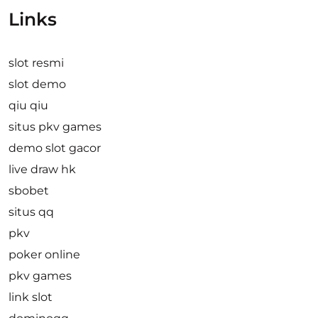
Links
slot resmi
slot demo
qiu qiu
situs pkv games
demo slot gacor
live draw hk
sbobet
situs qq
pkv
poker online
pkv games
link slot