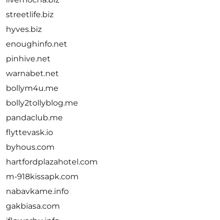
streetlife.biz
hyves.biz
enoughinfo.net
pinhive.net
warnabet.net
bollym4u.me
bolly2tollyblog.me
pandaclub.me
flyttevask.io
byhous.com
hartfordplazahotel.com
m-918kissapk.com
nabavkame.info
gakbiasa.com