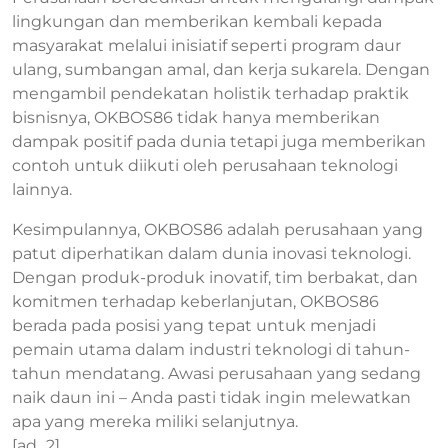
lingkungan dan memberikan kembali kepada
masyarakat melalui inisiatif seperti program daur
ulang, sumbangan amal, dan kerja sukarela. Dengan
mengambil pendekatan holistik terhadap praktik
bisnisnya, OKBOS86 tidak hanya memberikan
dampak positif pada dunia tetapi juga memberikan
contoh untuk diikuti oleh perusahaan teknologi
lainnya.
Kesimpulannya, OKBOS86 adalah perusahaan yang
patut diperhatikan dalam dunia inovasi teknologi.
Dengan produk-produk inovatif, tim berbakat, dan
komitmen terhadap keberlanjutan, OKBOS86
berada pada posisi yang tepat untuk menjadi
pemain utama dalam industri teknologi di tahun-
tahun mendatang. Awasi perusahaan yang sedang
naik daun ini – Anda pasti tidak ingin melewatkan
apa yang mereka miliki selanjutnya.
[ad_2]