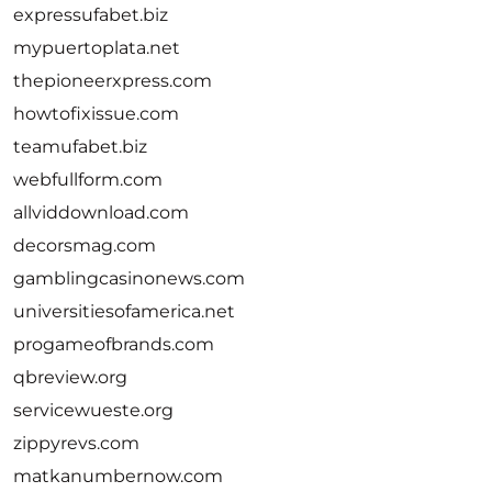
expressufabet.biz
mypuertoplata.net
thepioneerxpress.com
howtofixissue.com
teamufabet.biz
webfullform.com
allviddownload.com
decorsmag.com
gamblingcasinonews.com
universitiesofamerica.net
progameofbrands.com
qbreview.org
servicewueste.org
zippyrevs.com
matkanumbernow.com