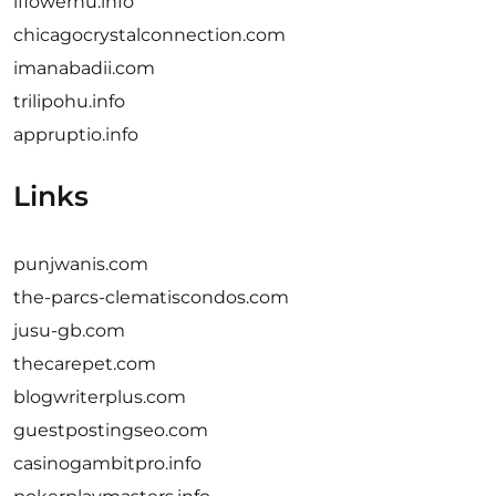
iflowerhu.info
chicagocrystalconnection.com
imanabadii.com
trilipohu.info
appruptio.info
Links
punjwanis.com
the-parcs-clematiscondos.com
jusu-gb.com
thecarepet.com
blogwriterplus.com
guestpostingseo.com
casinogambitpro.info