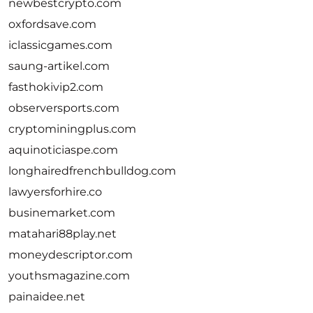
newbestcrypto.com
oxfordsave.com
iclassicgames.com
saung-artikel.com
fasthokivip2.com
observersports.com
cryptominingplus.com
aquinoticiaspe.com
longhairedfrenchbulldog.com
lawyersforhire.co
businemarket.com
matahari88play.net
moneydescriptor.com
youthsmagazine.com
painaidee.net