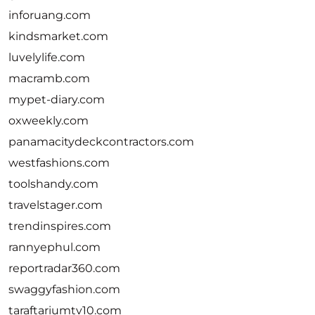
inforuang.com
kindsmarket.com
luvelylife.com
macramb.com
mypet-diary.com
oxweekly.com
panamacitydeckcontractors.com
westfashions.com
toolshandy.com
travelstager.com
trendinspires.com
rannyephul.com
reportradar360.com
swaggyfashion.com
taraftariumtv10.com