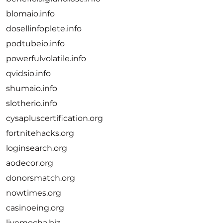
blomaio.info
dosellinfoplete.info
podtubeio.info
powerfulvolatile.info
qvidsio.info
shumaio.info
slotherio.info
cysapluscertification.org
fortnitehacks.org
loginsearch.org
aodecor.org
donorsmatch.org
nowtimes.org
casinoeing.org
livemocha.biz