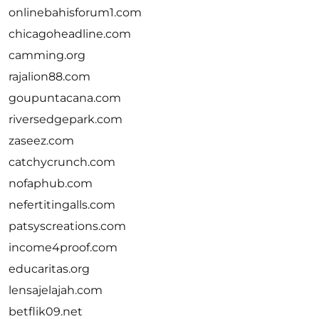
onlinebahisforum1.com
chicagoheadline.com
camming.org
rajalion88.com
goupuntacana.com
riversedgepark.com
zaseez.com
catchycrunch.com
nofaphub.com
nefertitingalls.com
patsyscreations.com
income4proof.com
educaritas.org
lensajelajah.com
betflik09.net